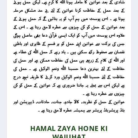
شادی کے بعد خواتین کا حاملہ ہونا اللہ کا کرم ہے ، لیکن حمل ہونے
کے بعد حمل کے حفاظت کرنا خواتین کے لئے بے حد مشکل مرحلہ
ہوتا ہے ۔ اس پوسٹ میں ہم آپ کو یہ بتائیں گے کہ حمل ہونے کے
بعد خواتین کے حمل کو کن چیزوں سے خطرہ لاحق رہتا ہے ۔ اس کے
علاوہ اس پوسٹ میں آپ کو ایک ایسی قرآنی دعا بھی حاصل ہوگی
جس کی برکت سے خواتین اپنے حمل کو ہر قسم کے ظاہری اور باطنی
نقصان سے محفوظ رکھ سکتی ہیں ۔ یاد رہے کہ حمل اللہ کی عطاء ہے
اور اللہ کی کلام کے زریعے ہی حمل کی حفاظت ممکن ہے اور حمل کی
حفاظت کے لئے بہترین دعا حسبنا اللہ ونعم الوکیل ہے ۔ حمل کی
حفاظت کے لئے حسبنا اللہ ونعم الوکیل ورد کرنے کا طریقہ نیچے درج
ہے لیکن اس سے پہلے یہ جاننا ضروری ہے کہ خواتین کے حمل کو کن
چیزوں سے خطرہ رہتا ہے ۔
خواتین کے حمل کو نظربد ، کالا جادو ، جنات ، حادثات ، ڈیپریشن اور
بلڈ پریشربلڈ پریشر سے ہمیشہ خطرہ لاحق رہتا ہے ۔
HAMAL ZAYA HONE KI
WAJUHAT