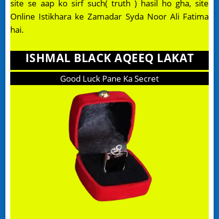
site se aap ko sirf such( truth ) hasil ho gha, site
Online Istikhara ke Zamadar Syda Noor Ali Fatima
hai.
ISHMAL BLACK AQEEQ LAKAT
Good Luck Pane Ka Secret