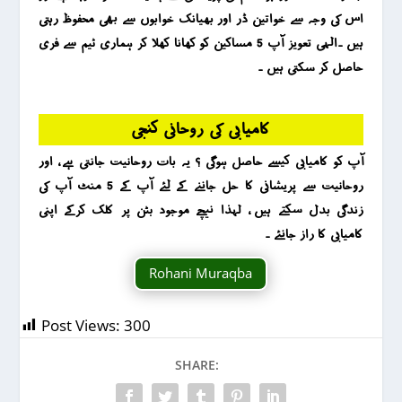
اس کی وجہ سے خواتین ڈر اور بھیانک خوابوں سے بھی محفوظ رہتی
ہیں ۔الہی تعویز آپ 5 مساکین کو کھانا کھلا کر ہماری ٹیم سے فری
حاصل کر سکتی ہیں ۔
کامیابی کی روحانی کنجی
آپ کو کامیابی کیسے حاصل ہوگی ؟ یہ بات روحانیت جانتی ہے ، اور
روحانیت سے پریشانی کا حل جاننے کے لئے آپ کے 5 منٹ آپ کی
زندگی بدل سکتے ہیں ، لہذا نیچے موجود بٹن پر کلک کرکے اپنی
کامیابی کا راز جانئے ۔
Rohani Muraqba
Post Views:
300
SHARE: