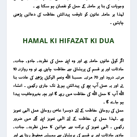
وجوہات کی بنا پر حاملہ کے حمل کو نقصان ہو سکتا ہے ۔
لہذا ہر حاملہ خاتون کو تاوقت پیدائش حفاظت کی دعائیں پڑھنی
چاہئیں ۔
HAMAL KI HIFAZAT KI DUA
اگر کوئی خاتوں حاملہ ہے اور وہ اپنے حمل کی نظربد ، جادو ، جنات ،
حادثات اور ہر قسم کی پریشانی سے حفاظت چاہتی ہے تو وہ روازنہ 10
مرتبہ درود اور 70 مرتبہ حسبنا اللہ ونعم الوکیل پڑھنے کی عادت بنا
لے اور یہ عمل آپ بچے کی پیدائش ہونے تک جاری رکھیں ۔ انشاء
اللہ آپ کا حمل اللہ کی حفاظت میں رہے گا اور بچہ بخیروعافیت پیدا
ہو جاے گا ۔
حمل کی روحانی حفاظت کے لئے دوسرا خاص روحانی عمل الہی تعویز
ہے ۔لہذا حمل کی حفاظت کے لئے الہی تعویز اپنے گلے میں ضرور
رکھیں ۔ الہی تعویز کی برکت سے خواتین کا حمل نظربد ، جنات ،
جادو ، حادثات اور ہر قسم کی پریشانی سے ہمیشہ محفوظ رہتا ہے اور