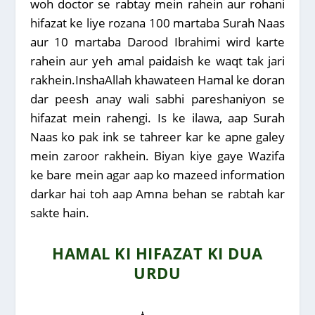
woh doctor se rabtay mein rahein aur rohani
hifazat ke liye rozana 100 martaba Surah Naas
aur 10 martaba Darood Ibrahimi wird karte
rahein aur yeh amal paidaish ke waqt tak jari
rakhein.InshaAllah khawateen Hamal ke doran
dar peesh anay wali sabhi pareshaniyon se
hifazat mein rahengi. Is ke ilawa, aap Surah
Naas ko pak ink se tahreer kar ke apne galey
mein zaroor rakhein. Biyan kiye gaye Wazifa
ke bare mein agar aap ko mazeed information
darkar hai toh aap Amna behan se rabtah kar
sakte hain.
HAMAL KI HIFAZAT KI DUA
URDU