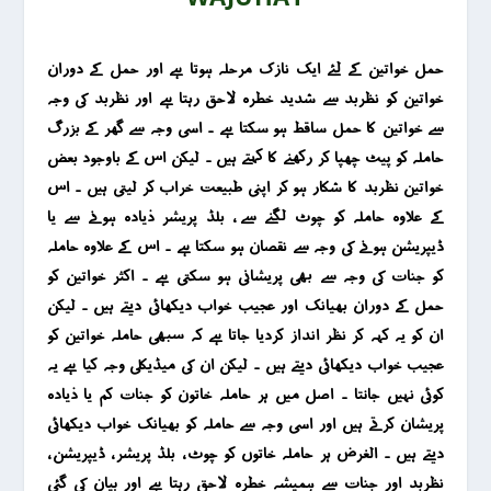
حمل خواتین کے لئے ایک نازک مرحلہ ہوتا ہے اور حمل کے دوران
خواتین کو نظربد سے شدید خطرہ لاحق رہتا ہے اور نظربد کی وجہ
سے خواتین کا حمل ساقط ہو سکتا ہے ۔ اسی وجہ سے گھر کے بزرگ
حاملہ کو پیٹ چھپا کر رکھنے کا کہتے ہیں ۔ لیکن اس کے باوجود بعض
خواتین نظربد کا شکار ہو کر اپنی طبیعت خراب کر لیتی ہیں ۔ اس
کے علاوہ حاملہ کو چوٹ لگنے سے ، بلڈ پریشر ذیادہ ہونے سے یا
ڈیپریشن ہونے کی وجہ سے نقصان ہو سکتا ہے ۔ اس کے علاوہ حاملہ
کو جنات کی وجہ سے بھی پریشانی ہو سکتی ہے ۔ اکثر خواتین کو
حمل کے دوران بھیانک اور عجیب خواب دیکھائی دیتے ہیں ۔ لیکن
ان کو یہ کہہ کر نظر انداز کردیا جاتا ہے کہ سبھی حاملہ خواتین کو
عجیب خواب دیکھائی دیتے ہیں ۔ لیکن ان کی میڈیکلی وجہ کیا ہے یہ
کوئی نہیں جانتا ۔ اصل میں ہر حاملہ خاتون کو جنات کم یا ذیادہ
پریشان کرتے ہیں اور اسی وجہ سے حاملہ کو بھیانک خواب دیکھائی
دیتے ہیں ۔ الغرض ہر حاملہ خاتوں کو چوٹ ، بلڈ پریشر ، ڈیپریشن ،
نظربد اور جنات سے ہمیشہ خطرہ لاحق رہتا ہے اور بیان کی گئی