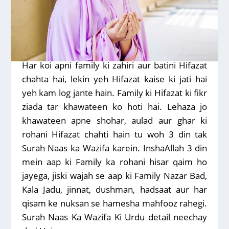
Har koi apni family ki zahiri aur batini Hifazat
chahta hai, lekin yeh Hifazat kaise ki jati hai
yeh kam log jante hain. Family ki Hifazat ki fikr
ziada tar khawateen ko hoti hai. Lehaza jo
khawateen apne shohar, aulad aur ghar ki
rohani Hifazat chahti hain tu woh 3 din tak
Surah Naas ka Wazifa karein. InshaAllah 3 din
mein aap ki Family ka rohani hisar qaim ho
jayega, jiski wajah se aap ki Family Nazar Bad,
Kala Jadu, jinnat, dushman, hadsaat aur har
qisam ke nuksan se hamesha mahfooz rahegi.
Surah Naas Ka Wazifa Ki Urdu detail neechay