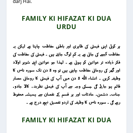
darj Hai.
FAMILY KI HIFAZAT KI DUA
URDU
ہر کوئی اپنی فیملی کی ظاہری اور باطنی حفاظت چاہتا ہے لیکن یہ
حفاظت کیسے کی جاتی ہے یہ کم لوگ جانتے ہیں ۔ فیملی کی حفاظت کی
فکر ذیادہ تر خواتین کو ہوتی ہے ۔ لہذا جو خواتین اپنے شوہر اولاد
اور گھر کی روحانی حفاظت چاہتی ہیں تو وہ 3 دن تک سورہ ناس کا
وظیفہ کریں ۔ انشاء اللہ 3 دن میں آپ کی فیملی کا روحانی حصار
قائم ہو جائے گی جسکی وجہ سے آپ کی فیملی نظربد ، کالا جادو ،
جنات ، دشمن ، حادثات اور ہر قسم کے نقصان سے ہمیشہ محفوظ
رہے گی ۔ سورہ ناس کا وظیفہ کی اردو تفصیل نیچے درج ہے ۔
FAMILY KI HIFAZAT KI DUA