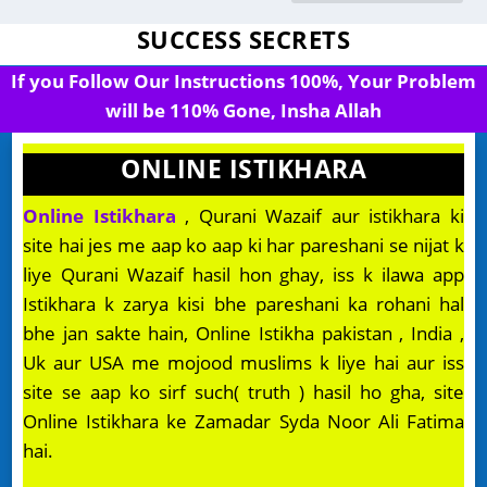
SUCCESS SECRETS
If you Follow Our Instructions 100%, Your Problem
will be 110% Gone, Insha Allah
ONLINE ISTIKHARA
Online Istikhara
, Qurani Wazaif aur istikhara ki
site hai jes me aap ko aap ki har pareshani se nijat k
liye Qurani Wazaif hasil hon ghay, iss k ilawa app
Istikhara k zarya kisi bhe pareshani ka rohani hal
bhe jan sakte hain, Online Istikha pakistan , India ,
Uk aur USA me mojood muslims k liye hai aur iss
site se aap ko sirf such( truth ) hasil ho gha, site
Online Istikhara ke Zamadar Syda Noor Ali Fatima
hai.