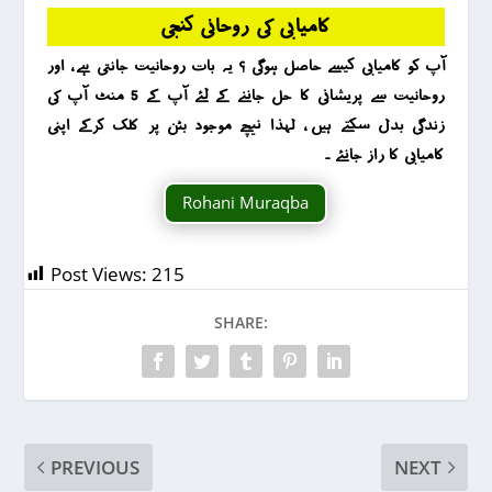
کامیابی کی روحانی کنجی
آپ کو کامیابی کیسے حاصل ہوگی ؟ یہ بات روحانیت جانتی ہے ، اور
روحانیت سے پریشانی کا حل جاننے کے لئے آپ کے 5 منٹ آپ کی
زندگی بدل سکتے ہیں ، لہذا نیچے موجود بٹن پر کلک کرکے اپنی
کامیابی کا راز جانئے ۔
Rohani Muraqba
Post Views:
215
SHARE:
PREVIOUS
NEXT