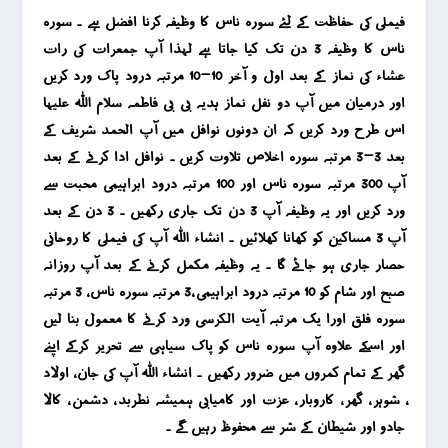
فیملی کی حفاظت کے لئے سورہ ناس کا وظیفہ کرنا افضل ہے ۔ سورہ
ناس کا وظیفہ 3 دن تک کیا جاتا ہے لہذا آپ جمعرات کی رات
عشاء کی نماز کے بعد اول و آخر 10-10 مرتبہ درود پاک ورد کریں
اور درمیان میں آپ دو نفل نماز ہدیہ بی بی فاطمہ سلام اللہ علیہا
اس طرح ورد کریں کہ ان دونوں نوافل میں آپ الحمد شریف کے
بعد 3-3 مرتبہ سورہ اخلاص تلاوت کریں ۔ نوافل ادا کرنے کے بعد
آپ 300 مرتبہ سورہ ناس اور 100 مرتبہ درود ابراہیمی محبت سے
ورد کریں اور یہ وظیفہ آپ 3 دن تک جاری رکھیں ۔ 3 دن کے بعد
آپ 3 مساکین کو کھانا کھلائیں ۔ انشاء اللہ آپ کی فیملی کا روحانی
حصار جاری ہو جائے گا ۔ یہ وظیفہ مکمل کرنے کے بعد آپ روزانہ
صبح اور شام کو 10 مرتبہ درود ابراہیمی ،3 مرتبہ سورہ ناس ، 3 مرتبہ
سورہ فلق اورا یک مرتبہ آیت الکرسی ورد کرنے کا معمول بنا لیں
اور اسکے علاوہ آپ سورہ ناس کو پاک سیاہی سے تحریر کرکے اپنے
گھر کے تمام کمروں میں ضرور رکھیں ۔ انشاء اللہ آپ کی جان ، اولاد
، شوہر ، گھر ، کاروبار ، عزت اور کامیابی ہمیشہ نطربد ، دشمن ، کالا
جادو اور شیطان کے شر سے محفوظ رہیں گے ۔