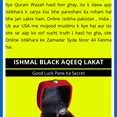
liye Qurani Wazaif hasil hon ghay, iss k ilawa app
Istikhara k zarya kisi bhe pareshani ka rohani hal
bhe jan sakte hain, Online Istikha pakistan , India ,
Uk aur USA me mojood muslims k liye hai aur iss
site se aap ko sirf such( truth ) hasil ho gha, site
Online Istikhara ke Zamadar Syda Noor Ali Fatima
hai.
ISHMAL BLACK AQEEQ LAKAT
Good Luck Pane Ka Secret