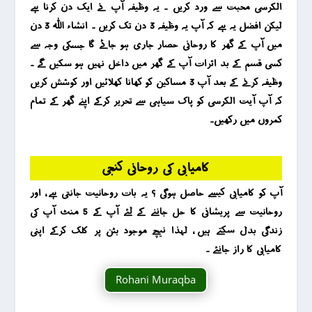
الکرسی محبت سے ورد کریں ۔ یہ وظیفہ آپ نے ایک دن کرنا ہے
لیکن افضل یہ ہے کہ آپ یہ وظیفہ 3 دن تک کریں ۔ انشاء اللہ 3 دن
میں آپ کے گھر کا روحانی حصار جاری ہو جائے گا جسکی وجہ سے
کسی قسم کے بد اثرات آپ کے گھر میں داخل نہیں ہو سکیں گے ۔
وظیفہ کرنے کے بعد آپ 3 مساکین کو کھانا کھلائیں اور کوشش کریں
کہ آپ آیت الکرسی کو پاک سیاہی سے تحریر کرکے اپنے گھر کے تمام
کمروں میں رکھیں۔
کامیابی کی روحانی کنجی
آپ کو کامیابی کیسے حاصل ہوگی ؟ یہ بات روحانیت جانتی ہے ، اور
روحانیت سے پریشانی کا حل جاننے کے لئے آپ کے 5 منٹ آپ کی
زندگی بدل سکتے ہیں ، لہذا نیچے موجود بٹن پر کلک کرکے اپنی
کامیابی کا راز جانئے ۔
Rohani Muraqba