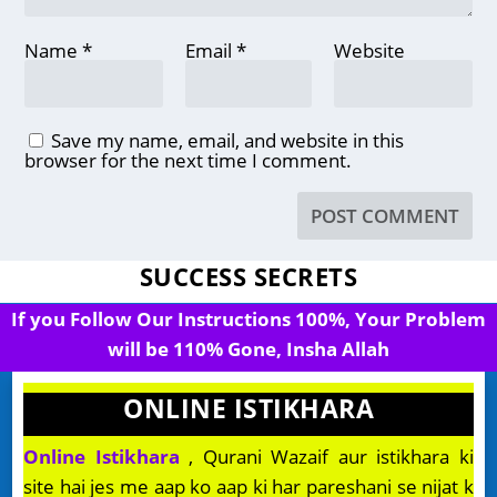
Name
*
Email
*
Website
Save my name, email, and website in this
browser for the next time I comment.
SUCCESS SECRETS
If you Follow Our Instructions 100%, Your Problem
will be 110% Gone, Insha Allah
ONLINE ISTIKHARA
Online Istikhara
, Qurani Wazaif aur istikhara ki
site hai jes me aap ko aap ki har pareshani se nijat k