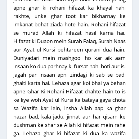
apne ghar ki rohani hifazat ka khayal nahi
rakhte, unke ghar toot kar bikharnay ke
imkanat bohat ziada hote hain. Rohani hifazat
se murad Allah ki hifazat hasil karna hai.
Hifazat ki Duaon mein Surah Falaq, Surah Naas
aur Ayat ul Kursi behtareen qurani dua hain.
Duniyadari mein mashgool ho kar aik aam
insaan ko dua parhnay ki fursat nahi hoti aur isi
jagah par insaan apni zindagi ki sab se badi
ghalti karta hai. Lehaza agar koi bhai ya behan
apne Ghar Ki Rohani Hifazat chahte hain to is
ke liye woh Ayat ul Kursi ka bataya gaya chota
sa Wazifa kar lein, insha Allah aap ka ghar
nazar bad, kala jadu, jinnat aur har qisam ke
dushman ke shar se Allah ki hifazat mein rahe
ga. Lehaza ghar ki hifazat ki dua ka wazifa