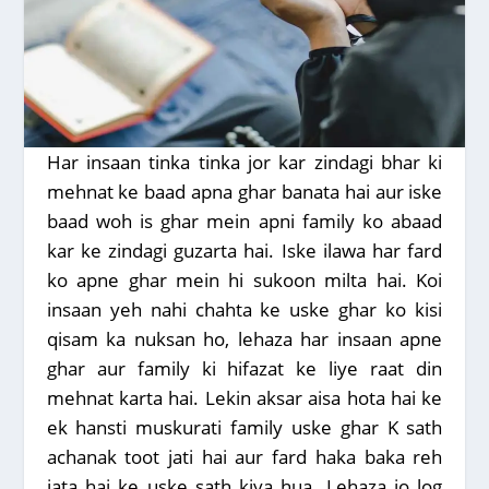
Har insaan tinka tinka jor kar zindagi bhar ki
mehnat ke baad apna ghar banata hai aur iske
baad woh is ghar mein apni family ko abaad
kar ke zindagi guzarta hai. Iske ilawa har fard
ko apne ghar mein hi sukoon milta hai. Koi
insaan yeh nahi chahta ke uske ghar ko kisi
qisam ka nuksan ho, lehaza har insaan apne
ghar aur family ki hifazat ke liye raat din
mehnat karta hai. Lekin aksar aisa hota hai ke
ek hansti muskurati family uske ghar K sath
achanak toot jati hai aur fard haka baka reh
jata hai ke uske sath kiya hua. Lehaza jo log