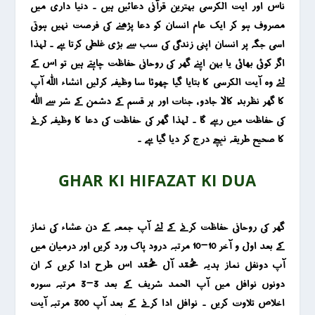
ناس اور ایت الکرسی بہترین قرآنی دعائیں ہیں ۔ دنیا داری میں
مصروف ہو کر ایک عام انسان کو دعا پڑھنے کی فرصت نہیں ہوتی
اسی جگہ پر انسان اپنی زندگی کی سب سے بڑی غلطی کرتا ہے ۔ لہذا
اگر کوئی بھائی یا بہن اپنے گھر کی روحانی حفاظت چاہتے ہیں تو اس کے
لئے وہ آیت الکرسی کا بتایا گیا چھوٹا سا وظیفہ کرلیں انشاء اللہ آپ
کا گھر نظربد، کالا جادو ، جنات اور ہر قسم کے دشمن کے شر سے اللہ
کی حفاظت میں رہے گا ۔ لہذا گھر کی حفاظت کی دعا کا وظیفہ کرنے
کا صحیح طریقہ نیچے درج کر دیا گیا ہے ۔
GHAR KI HIFAZAT KI DUA
گھر کی روحانی حفاظت کرنے کے لئے آپ جمعہ کے دن عشاء کی نماز
کے بعد اول و آخر 10-10 مرتبہ درود پاک ورد کریں اور درمیان میں
آپ دونفل نماز ہدیہ محمد آل محمد اس طرح ادا کریں کہ ان
دونوں نوافل میں آپ الحمد شریف کے بعد 3-3 مرتبہ سورہ
اخلاص تلاوت کریں ۔ نوافل ادا کرنے کے بعد آپ 300 مرتبہ آیت