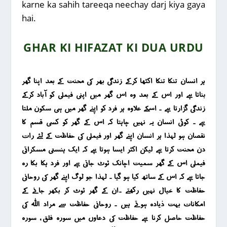
karne ka sahih tareeqa neechay darj kiya gaya
hai.
GHAR KI HIFAZAT KI DUA URDU
ہر انسان تنکا تنکا اکٹھا کرکے زندگی بھر کی محنت کے بعد اپنا گھر
بناتا ہے اور اس کے بعد وہ اس گھر میں اپنی فیملی کو آباد کرکے
زندگی گزارتا ہے ۔ اسکے علاوہ ہر فرد کو اپنے گھر میں ہی سکون ملتا
ہے ۔ کوئی انسان یہ نہیں چاہتا کہ اس کے گھر کو کسی قسم کا
نقصان ہو لہذا ہر انسان اپنے گھر اور فیملی کی حفاظت کے لئے رات
دن محنت کرتا ہے لیکن اکثر ایسا ہوتا ہے کہ ایک ہنستی مسکراتی
فیملی اس کے گھر سمیت اچانک ٹوٹ جاتی ہے اور فرد ہکا بکا رہ
جاتا ہے کہ اس کے ساتھ کیا ہو گیا ۔ لہذا جو لوگ اپنے گھر کی روحانی
حفاظت کا خیال نہیں رکھتے ۔ان کے گھر ٹوٹ کر بکھر جانے کے
امکانات بہت ذیادہ ہوتے ہیں ۔ روحانی حفاظت سے مراد اللہ کی
حفاظت حاصل کرنا ہے حفاظت کی دعاوں میں سورہ فلق ، سورہ