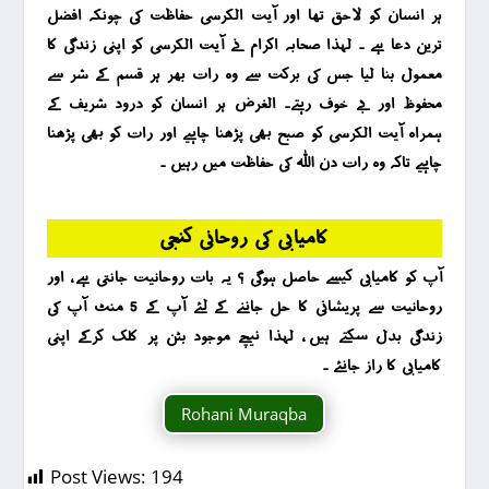
ہر انسان کو لاحق تھا اور آیت الکرسی حفاظت کی چونکہ افضل
ترین دعا ہے ۔ لہذا صحابہ اکرام نے آیت الکرسی کو اپنی زندگی کا
معمول بنا لیا جس کی برکت سے وہ رات بھر ہر قسم کے شر سے
محفوظ اور بے خوف رہتے۔ الغرض ہر انسان کو درود شریف کے
ہمراہ آیت الکرسی کو صبح بھی پڑھنا چاہیے اور رات کو بھی پڑھنا
چاہیے تاکہ وہ رات دن اللہ کی حفاظت میں رہیں ۔
کامیابی کی روحانی کنجی
آپ کو کامیابی کیسے حاصل ہوگی ؟ یہ بات روحانیت جانتی ہے ، اور
روحانیت سے پریشانی کا حل جاننے کے لئے آپ کے 5 منٹ آپ کی
زندگی بدل سکتے ہیں ، لہذا نیچے موجود بٹن پر کلک کرکے اپنی
کامیابی کا راز جانئے ۔
Rohani Muraqba
Post Views:
194