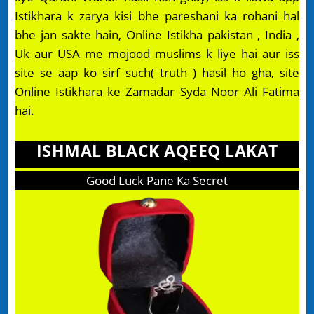
Istikhara k zarya kisi bhe pareshani ka rohani hal
bhe jan sakte hain, Online Istikha pakistan , India ,
Uk aur USA me mojood muslims k liye hai aur iss
site se aap ko sirf such( truth ) hasil ho gha, site
Online Istikhara ke Zamadar Syda Noor Ali Fatima
hai.
ISHMAL BLACK AQEEQ LAKAT
Good Luck Pane Ka Secret