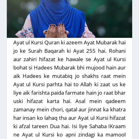
Ayat ul Kursi Quran ki azeem Ayat Mubarak hai
jo ke Surah Baqarah ki Ayat 255 hai. Rohani
aur zahiri hifazat ke hawale se Ayat ul Kursi
bohat si Hadees Mubarak bhi mujood hain aur
aik Hadees ke mutabiq jo shakhs raat mein
Ayat ul Kursi parhta hai to Allah ki zaat us ke
liye aik farishta paida farmate hain jo raat bhar
uski hifazat karta hai. Asal mein qadeem
zamanay mein chori, qatal aur jinnat ka khatra
har insan ko lahaq tha aur Ayat ul Kursi hifazat
ki afzal tareen Dua hai. Isi liye Sahaba IKraam
ne Ayat ul Kursi ko apni zindagi ka mamool