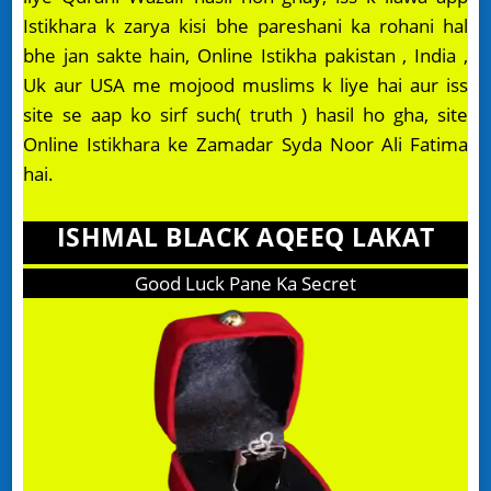
Istikhara k zarya kisi bhe pareshani ka rohani hal
bhe jan sakte hain, Online Istikha pakistan , India ,
Uk aur USA me mojood muslims k liye hai aur iss
site se aap ko sirf such( truth ) hasil ho gha, site
Online Istikhara ke Zamadar Syda Noor Ali Fatima
hai.
ISHMAL BLACK AQEEQ LAKAT
Good Luck Pane Ka Secret