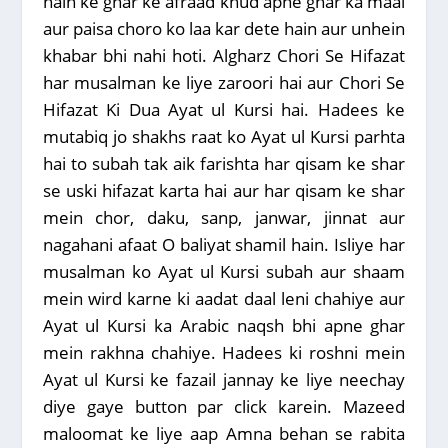
hain ke ghar ke afraad khud apne ghar ka maal
aur paisa choro ko laa kar dete hain aur unhein
khabar bhi nahi hoti. Algharz Chori Se Hifazat
har musalman ke liye zaroori hai aur Chori Se
Hifazat Ki Dua Ayat ul Kursi hai. Hadees ke
mutabiq jo shakhs raat ko Ayat ul Kursi parhta
hai to subah tak aik farishta har qisam ke shar
se uski hifazat karta hai aur har qisam ke shar
mein chor, daku, sanp, janwar, jinnat aur
nagahani afaat O baliyat shamil hain. Isliye har
musalman ko Ayat ul Kursi subah aur shaam
mein wird karne ki aadat daal leni chahiye aur
Ayat ul Kursi ka Arabic naqsh bhi apne ghar
mein rakhna chahiye. Hadees ki roshni mein
Ayat ul Kursi ke fazail jannay ke liye neechay
diye gaye button par click karein. Mazeed
maloomat ke liye aap Amna behan se rabita