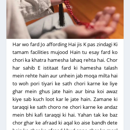
Har wo fard Jo affording Hai jis K pas zindagi Ki
tamam facilities mujood Hain tu esay fard ko
chori ka khatra hamesha lahaq rehta hai. Chor
har sahib E istitaat fard ki hamesha talash
mein rehte hain aur unhein jab moqa milta hai
to woh pori tiyari ke sath chori karne ke liye
ghar mein ghus jate hain aur bina koi awaz
kiye sab kuch loot kar le jate hain. Zamane ki
taraqqi ke sath choro ne chori karne ke andaz
mein bhi kafi taraqqi ki hai. Yahan tak ke baz
chor ghar ke afraad ki aqal ko aise bandh dete