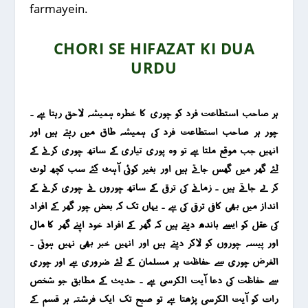
farmayein.
CHORI SE HIFAZAT KI DUA
URDU
ہر صاحب استطاعت فرد کو چوری کا خطرہ ہمیشہ لاحق رہتا ہے ۔
چور ہر صاحب استطاعت فرد کی ہمیشہ طاق میں رہتے ہیں اور
انہیں جب موقع ملتا ہے تو وہ پوری تیاری کے ساتھ چوری کرنے کے
لئے گھر میں گھس جاتے ہیں اور بغیر کوئی آہٹ کئے سب کچھ لوٹ
کر لے جاتے ہیں ۔ زمانے کی ترقی کے ساتھ چوروں نے چوری کرنے کے
انداز میں بھی کافی ترقی کی ہے ۔ یہاں تک کہ بعض چور گھر کے افراد
کی عقل کو ایسے باندھ دیتے ہیں کہ گھر کے افراد خود اپنے گھر کا مال
اور پیسہ چوروں کو لاکر دیتے ہیں اور انہیں خبر بھی نہیں ہوتی ۔
الغرض چوری سے حفاظت ہر مسلمان کے لئے ضروری ہے اور چوری
سے حفاظت کی دعا آیت الکرسی ہے ۔ حدیث کے مطابق جو شخص
رات کو آیت الکرسی پڑھتا ہے تو صبح تک ایک فرشتہ ہر قسم کے