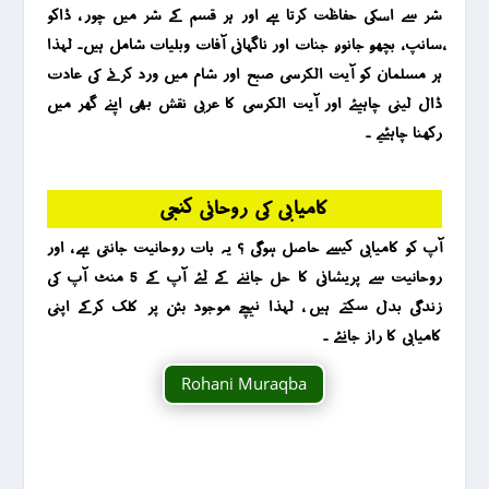
شر سے اسکی حفاظت کرتا ہے اور ہر قسم کے شر میں چور ، ڈاکو
،سانپ ، بچھو، جانور، جنات اور ناگہانی آفات وبلیات شامل ہیں۔ لہذا
ہر مسلمان کو آیت الکرسی صبح اور شام میں ورد کرنے کی عادت
ڈال لینی چاہیئے اور آیت الکرسی کا عربی نقش بھی اپنے گھر میں
رکھنا چاہئیے ۔
کامیابی کی روحانی کنجی
آپ کو کامیابی کیسے حاصل ہوگی ؟ یہ بات روحانیت جانتی ہے ، اور
روحانیت سے پریشانی کا حل جاننے کے لئے آپ کے 5 منٹ آپ کی
زندگی بدل سکتے ہیں ، لہذا نیچے موجود بٹن پر کلک کرکے اپنی
کامیابی کا راز جانئے ۔
Rohani Muraqba