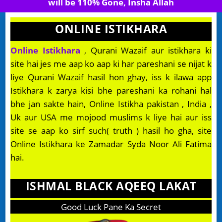
will be 110% Gone, Insha Allah
ONLINE ISTIKHARA
Online Istikhara
, Qurani Wazaif aur istikhara ki
site hai jes me aap ko aap ki har pareshani se nijat k
liye Qurani Wazaif hasil hon ghay, iss k ilawa app
Istikhara k zarya kisi bhe pareshani ka rohani hal
bhe jan sakte hain, Online Istikha pakistan , India ,
Uk aur USA me mojood muslims k liye hai aur iss
site se aap ko sirf such( truth ) hasil ho gha, site
Online Istikhara ke Zamadar Syda Noor Ali Fatima
hai.
ISHMAL BLACK AQEEQ LAKAT
Good Luck Pane Ka Secret