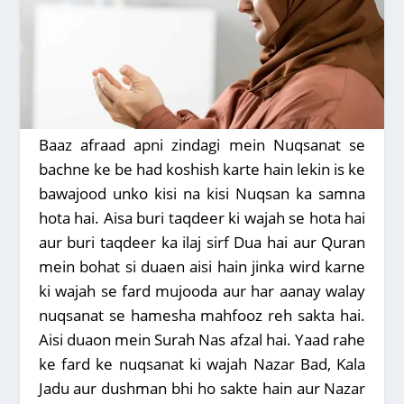
Baaz afraad apni zindagi mein Nuqsanat se
bachne ke be had koshish karte hain lekin is ke
bawajood unko kisi na kisi Nuqsan ka samna
hota hai. Aisa buri taqdeer ki wajah se hota hai
aur buri taqdeer ka ilaj sirf Dua hai aur Quran
mein bohat si duaen aisi hain jinka wird karne
ki wajah se fard mujooda aur har aanay walay
nuqsanat se hamesha mahfooz reh sakta hai.
Aisi duaon mein Surah Nas afzal hai. Yaad rahe
ke fard ke nuqsanat ki wajah Nazar Bad, Kala
Jadu aur dushman bhi ho sakte hain aur Nazar