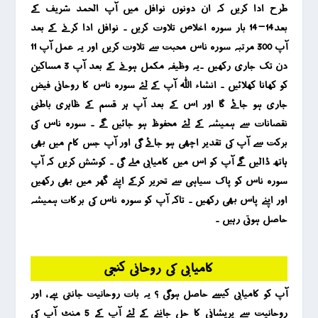
طرح ادا کریں کہ ان دونوں نوافل میں آپ الحمد شریف کے
بعد14-14 بار سورہ اخلاص تلاوت کریں ۔ نوافل ادا کرنے کے بعد
آپ 300 مرتبہ سورہ ناس محبت سے تلاوت کریں اور یہ عمل آپ 11
دن تک جاری رکھیں ۔یہ وظیفہ مکمل ہونے کے بعد آپ 3 مساکین
کو کھانا کھلائیں ۔ انشاء اللہ آپ کے لئے سورہ ناس کا روحانی فیض
جاری ہو جائے گا اور اس کے بعد آپ ہر قسم کے ظاہری باطنی
نقصانات سے ہمیشہ کے لئے محفوظ ہو جائیں گے ۔ سورہ ناس کی
برکت سے آپ کی تقدیر اچھی ہو جائے گی اور آپ جس کام میں بھی
ہاتھ ڈالیں گے آپ کو اس میں کامیابی ملے گی ۔ کوشش کریں کہ آپ
سورہ ناس کو پاک سیاہی سے تحریر کرکے اپنے گھر میں بھی رکھیں
اور اپنے پاس بھی رکھیں ۔ تاکہ آپ کو سورہ ناس کی برکات ہمیشہ
حاصل ہوتی رہیں ۔
کامیابی کی روحانی کنجی
آپ کو کامیابی کیسے حاصل ہوگی ؟ یہ بات روحانیت جانتی ہے ، اور
روحانیت سے پریشانی کا حل جاننے کے لئے آپ کے 5 منٹ آپ کی