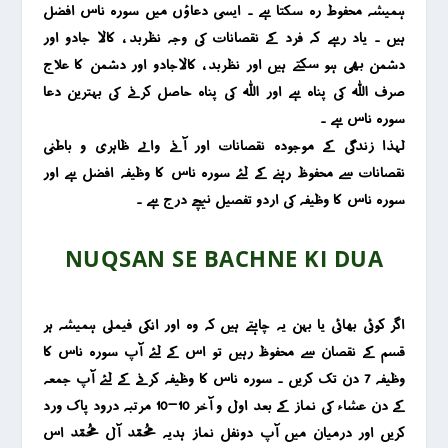
ہمیشہ محفوط رہ سکتا ہے ۔ ایسی دعاؤں میں سورہ ناس افضل
ہیں ۔ یاد رہے کہ فرد کے نقصانات کی وجہ نظربد ، کالا جادو اور
دشمن بھی ہو سکتے ہیں اور نظربد ، کالاجادو اور دشمن کا علاج
صرف اللہ کی پناہ ہے اور اللہ کی پناہ حاصل کرنے کی بہترین دعا
سورہ ناس ہے ۔
لہذا زندگی کے موجودہ نقصانات اور آنے والے ظاہری و باطنی
نقصانات سے محفوظ رہنے کے لئے سورہ ناس کا وظیفہ افضل ہے اور
سورہ ناس کا وظیفہ کی اردو تفصیل نیچے درج ہے ۔
NUQSAN SE BACHNE KI DUA
اگر کوئی بھائی یا بہن یہ چاہتے ہیں کہ وہ اور انکی فیملی ہمیشہ ہر
قسم کے نقصان سے محفوظ رہیں تو اس کے لئے آپ سورہ ناس کا
وظیفہ 7 دن تک کریں ۔ سورہ ناس کا وظیفہ کرنے کے لئے آپ جمعہ
کے دن عشاء کی نماز کے بعد اول و آخر 10-10 مرتبہ درود پاک ورد
کریں اور درمیان میں آپ دونفل نماز ہدیہ محمد آل محمد اس