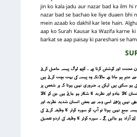
jin ko kala jadu aur nazar bad ka ilm hi
nazar bad se bachao ke liye duaen bhi na
mein azaab ko dakhil kar lete hain. Alg
aap ko Surah Kausar ka Wazifa karne ki z
barkat se aap paisay ki pareshani se hame
SU
ت دن محنت اور کوشش کرتا ہے ۔ کچھ لوگ پیسہ حاصل کرنے
 ختم ہو جاتا ہے حالانکہ وہ پیسہ کی بہت بچت کرتے ہیں
و کی ہو سکتی ہیں لیکن یہ ضروری نہیں ہوتا کہ ہر شخص پر
 کالا جادو اور نظربد کا شکار ہو جاتے ہیں جن کو کالا
یں بھی نہیں پڑھتے اسی وجہ سے بعض انسان شدید نظربد اور
ہ جمع نہیں ہوتا تو آپ کو سورہ کوثر کا وظیفہ کرنے کی
 آزاد ہو جائیں گے ۔ سورہ کوثر کا وظیفہ کی اردو تفصیل