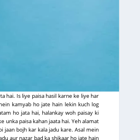
 hai. Is liye paisa hasil karne ke liye har
mein kamyab ho jate hain lekin kuch log
tam ho jata hai, halankay woh paisay ki
ke unka paisa kahan jaata hai. Yeh alamat
i jaan bojh kar kala jadu kare. Asal mein
jadu aur nazar bad ka shikaar ho jate hain