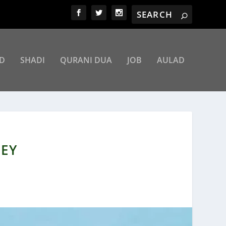
D
SHADI
QURANI DUA
JOB
AULAD
NEY