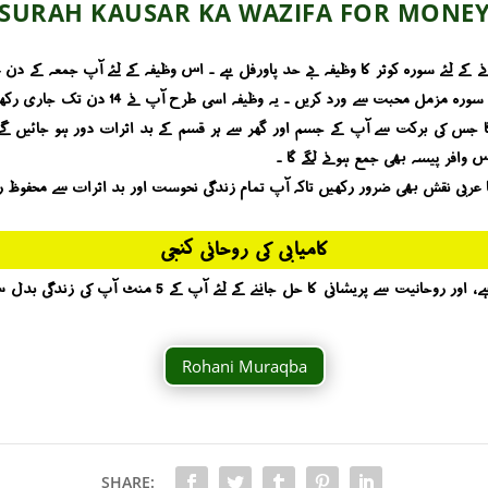
SURAH KAUSAR KA WAZIFA FOR MONE
گا جس کی برکت سے آپ کے جسم اور گھر سے ہر قسم کے بد اثرات دور ہو جائیں گے
 وافر پیسہ بھی جمع ہونے لگے گا ۔
ا عربی نقش بھی ضرور رکھیں تاکہ آپ تمام زندگی نحوست اور بد اثرات سے محفوظ ر
کامیابی کی روحانی کنجی
آپ کو کامیابی کیسے حاصل ہوگی ؟ یہ بات روحانیت جانتی ہے ، ا
Rohani Muraqba
SHARE: