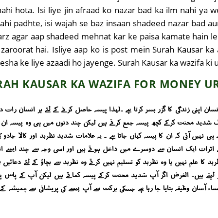
 nahi hota. Isi liye jin afraad ko nazar bad ka ilm nahi y
hi padhte, isi wajah se baz insaan shadeed nazar bad aur
harz agar aap shadeed mehnat kar ke paisa kamate hain le
aroorat hai. Isliye aap ko is post mein Surah Kausar ka a
sha ke liye azaadi ho jayenge. Surah Kausar ka wazifa ki u
RAH KAUSAR KA WAZIFA FOR MONEY U
نسان اپنی زندگی کا گزر بسر کرتا ہے ۔لہذا پیسہ حاصل کرنے کے لئے ہر انسان را
گ شدید محنت کرکے کچھ پیسہ جمع کرتے ہیں لیکن چند دنوں میں ہی وہ پیسہ ان سے
 ہی نہیں آتی کہ ان کا پیسہ کہاں جاتا ہے ۔ یہ علامات شدید نظربد اور کالا جاد
ے اثرات ایک انسان سے دوسرے میں داخل ہوتے ہیں اور اسی وجہ سے چند ایسے انسان
نظربد کا علم نہیں یا وہ نظربد کو تسلیم نہیں کرتے وہ نظربد سے بچاؤ کے لئے دعائ
ر لیتے ہیں۔ الغرض اگر آپ شدید محنت کرکے پیسہ کماتے ہیں لیکن آپ کے پاس پیس
آسان وظیفہ بتایا جا رہا ہے جسکی برکت سے آپ پیسے کی پریشانی سے ہمیشہ کے لئے