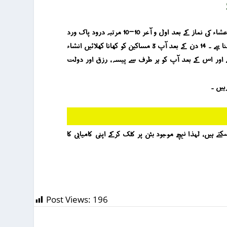
اللہ کی بارگاہ سے وافر رزق ، پیسہ ، مال اور دولت حاصل کرنے کے لئے سورہ کوثر کا وظیفہ بے حد پاورفل ہے ۔ اس وظیفہ کے لئے آپ جمعہ کے دن عشاء کی نماز کے بعد اول و آخر 10-10 مرتبہ درود پاک ورد
کریں اور درمیان میں آپ 300 مرتبہ سورہ کوثر اور 3 مرتبہ سورہ مزمل محبت سے ورد کریں ۔ یہ وظیفہ اسی طرح آپ نے 14 دن تک جاری رکھنا ہے ۔ 14 دن کے بعد آپ 3 مساکین کو کھانا کھلائیں انشاء
 اور اس کے بعد آپ کو ہر طرف سے پیسہ ، رزق اور دولت
ہیں ۔
ور روحانیت سے پریشانی کا حل جاننے کے لئے آپ کے 5 منٹ آپ کی زندگی بدل سکتے ہیں ، لہذا نیچے موجود بٹن پر کلک کرکے اپنی کامیابی کا
Post Views:
196