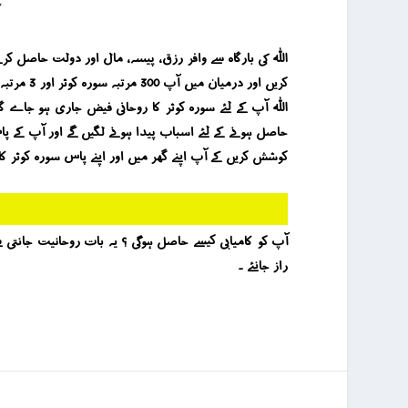
Y
اللہ آپ کے لئے سورہ کوثر کا روحانی فیض جاری ہو جاے 
حاصل ہونے کے لئے اسباب پیدا ہونے لگیں گے اور آپ کے پاس
کوشش کریں کے آپ اپنے گھر میں اور اپنے پاس سورہ کوثر ک
راز جانئے ۔