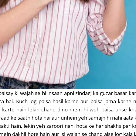
aisay ki wajah se hi insaan apni zindagi ka guzar basar karta
ta hai. Kuch log paisa hasil karne aur paisa jama karne 
arte hain lekin chand dino mein hi woh paisa unse kha
fraad ke saath hota hai aur unhein yeh samajh hi nahi aata 
akti hain, lekin yeh zaroori nahi hota ke har shakhs par ko
mein dakhil hote hain aur isi wajah se chand aise log kala 