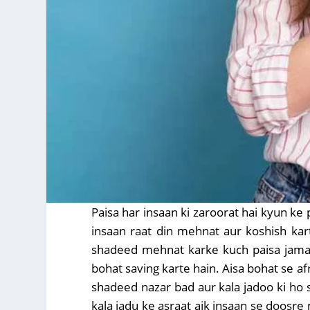
Paisa har insaan ki zaroorat hai kyun ke p
insaan raat din mehnat aur koshish kar
shadeed mehnat karke kuch paisa jama k
bohat saving karte hain. Aisa bohat se a
shadeed nazar bad aur kala jadoo ki ho s
kala jadu ke asraat aik insaan se doosre 