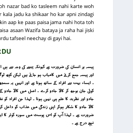
a woh nazar bad ko tasleem nahi karte woh
 kala jadu ka shikaar ho kar apni zindagi
kin aap ke paas paisa jama nahi hota toh
isa asaan Wazifa bataya ja raha hai jiski
rdu tafseel neechay di gayi hai.
RDU
پیسہ ہر انسان کی ضرورت ہے کیونکہ پیسے کی وجہ سے ہی ا
اور پیسہ جمع کرنے میں کامیاب ہو جاتے ہیں لیکن کچھ لو
۔ ایساء بہت سے افراد کے ساتھ ہوتا ہے اور انہیں یہ سمجھ
کوئی جان بوجھ کر کالا جادو کرے ۔ اصل میں کالا جادو ک
جادو اور نظربد کا علم ہی نہیں ہوتا ۔ لہذا جن افراد کو 
کالا جادو کا شکار ہوکر اپنی زندگی میں عذاب کو داخل ک
ضرورت ہے ۔ لہذا آپ کو اس پوسٹ میں سورہ کوثر کا ایساء 
نیچے درج ہے ۔