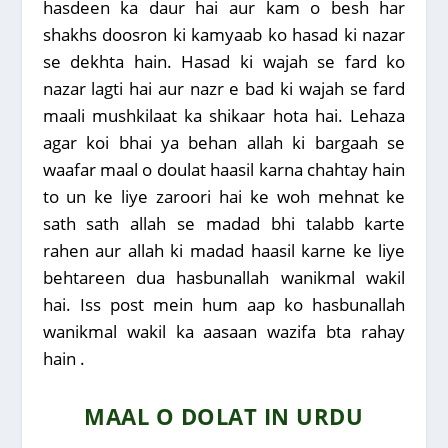
hasdeen ka daur hai aur kam o besh har
shakhs doosron ki kamyaab ko hasad ki nazar
se dekhta hain. Hasad ki wajah se fard ko
nazar lagti hai aur nazr e bad ki wajah se fard
maali mushkilaat ka shikaar hota hai. Lehaza
agar koi bhai ya behan allah ki bargaah se
waafar maal o doulat haasil karna chahtay hain
to un ke liye zaroori hai ke woh mehnat ke
sath sath allah se madad bhi talabb karte
rahen aur allah ki madad haasil karne ke liye
behtareen dua hasbunallah wanikmal wakil
hai. Iss post mein hum aap ko hasbunallah
wanikmal wakil ka aasaan wazifa bta rahay
hain .
MAAL O DOLAT IN URDU