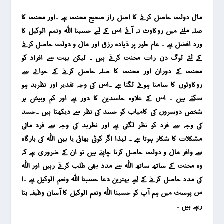
مال دولت حاصل کرنے کا اصل راز صحیح محنت ہے ۔اور محنت کا
صلہ ملنے میں روکاوٹ نہ آئے اس کے لیے حسبنا اللہ ونمم الوکیل کا
ورد افضل ہے ۔ عام طور پر ذیادہ رزق اور مال و دولت حاصل کرنے
کے لئے لوگ دن رات محنت کرتے ہیں ۔ لیکن بہت سے افراد کو
محنت کے دوران اور محنت کا صلہ حاصل کرنے کے حوالے سے
روکاوٹوں کا سامنا ہونے لگتا ہے ۔اس کی وجہ تقدیر اور نظربد ہو
سکتے ہیں ۔ اس کے علاوہ حاسدین کا دور ہے اور کم وبیش ہر
شخص دوسروں کی کامیاب کو حسد کی نظر سے دیکھتا ہیں ۔حسد
کی وجہ سے فرد کو نظر لگتی ہے اور نظربد کی وجہ سے فرد مالی
مشکلات کا شکار ہوتا ہے ۔ لہذا اگر کوئی بھائی یا بہن اللہ کی بارگاہ
سے وافر مال و دولت حاصل کرنا چاہتے ہیں تو ان کے ضروری ہے کہ
وہ محنت کے ساتھ ساتھ اللہ سے مدد بھی طلب کرتے رہیں اور اللہ
کی مدد حاصل کرنے کے لیے بہترین دعا حسبنا اللہ ونعم الوکیل ہے ۔ا
س پوسٹ میں ہم آپ کو حسبنا اللہ ونعم الوکیل کا آسان وظیفہ بتا
رہے ہیں ۔