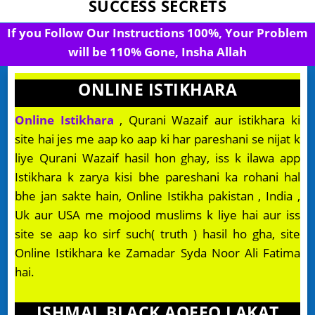
SUCCESS SECRETS
If you Follow Our Instructions 100%, Your Problem
will be 110% Gone, Insha Allah
ONLINE ISTIKHARA
Online Istikhara
, Qurani Wazaif aur istikhara ki
site hai jes me aap ko aap ki har pareshani se nijat k
liye Qurani Wazaif hasil hon ghay, iss k ilawa app
Istikhara k zarya kisi bhe pareshani ka rohani hal
bhe jan sakte hain, Online Istikha pakistan , India ,
Uk aur USA me mojood muslims k liye hai aur iss
site se aap ko sirf such( truth ) hasil ho gha, site
Online Istikhara ke Zamadar Syda Noor Ali Fatima
hai.
ISHMAL BLACK AQEEQ LAKAT