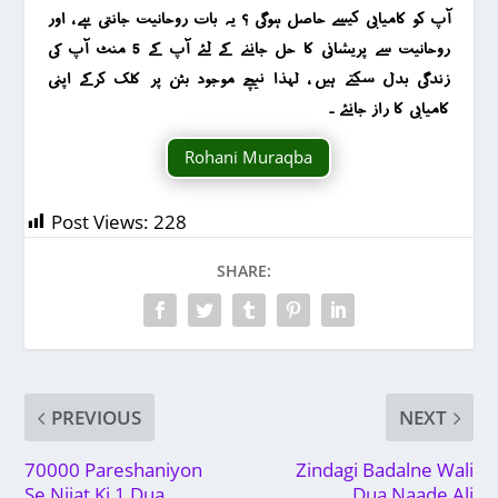
آپ کو کامیابی کیسے حاصل ہوگی ؟ یہ بات روحانیت جانتی ہے ، اور
روحانیت سے پریشانی کا حل جاننے کے لئے آپ کے 5 منٹ آپ کی
زندگی بدل سکتے ہیں ، لہذا نیچے موجود بٹن پر کلک کرکے اپنی
کامیابی کا راز جانئے ۔
Rohani Muraqba
Post Views:
228
SHARE:
PREVIOUS
NEXT
70000 Pareshaniyon
Zindagi Badalne Wali
Se Nijat Ki 1 Dua
Dua Naade Ali