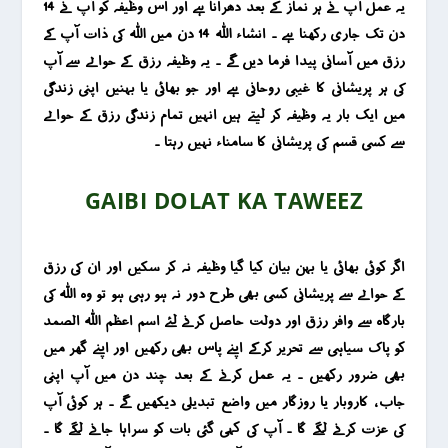
یہ عمل آپ نے ہر نماز کے بعد دھرانا ہے اور اس وظیفہ کو آپ نے 14
دن تک جاری رکھنا ہے ۔ انشاء اللہ 14 دن میں اللہ کی ذات آپ کے
رزق میں آسانی پیدا فرما دیں گے ۔ یہ وظیفہ رزق کے حوالے سے آپ
کی ہر پریشانی کا غیبی روحانی ہے اور جو بھائی یا بہنیں اپنی زندگی
میں ایک بار یہ وظٰیفہ کر لیتے ہیں انہیں تمام زندگی رزق کے حوالے
سے کسی قسم کی پریشانی کا سامناء نہیں رہتا ۔
GAIBI DOLAT KA TAWEEZ
اگر کوئی بھائی یا بہن بیان کیا گیا وظیفہ نہ کر سکیں اور ان کی رزق
کے حوالے سے پریشانی کسی بھی طرح دور نہ ہو رہی ہو تو وہ اللہ کی
بارگاہ سے وافر رزق اور دولت حاصل کرنے لئے اسم اعظم اللہ الصمد
کو پاک سیاہی سے تحریر کرکے اپنے پاس بھی رکھیں اور اپنے گھر میں
بھی ضرور رکھیں ۔ یہ عمل کرنے کے بعد چند دن میں آپ اپنی
جاب ، کاروبار یا روزگار میں واضع تبدیلی دیکھیں گے ۔ ہر کوئی آپ
کی عزت کرنے لگے گا ۔ آپ کی کہی گئی بات کو سراہا جانے لگے گا ۔