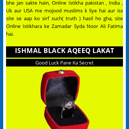
bhe jan sakte hain, Online Istikha pakistan , India ,
Uk aur USA me mojood muslims k liye hai aur iss
site se aap ko sirf such( truth ) hasil ho gha, site
Online Istikhara ke Zamadar Syda Noor Ali Fatima
hai.
ISHMAL BLACK AQEEQ LAKAT
Good Luck Pane Ka Secret