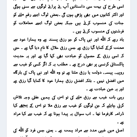
اسی طرح کی بہت سی داستانیں آپ نے پرانے لوگوں سے سنی ہوگی
اور اکثر کتابوں میں بھی پڑھی ہوں گی ۔بعض لوگ ایسے رقم ملنے کو
جنات کی منسوب کرتے ہیں جبکہ بعض لوگ ایسے معاملات کو
فرشتوں کی منسوب کرتے ہیں ۔
یاد رہے کہ اللہ اور نبی پاک کو جو رزق پسند ہے وہ ہمارا خود سے
محنت کرکے کمایا گیا رزق ہے جس رزق حلال کا نام دیا گیا ہے ۔ حتی
کہ اسی رزق کے حصول کو عبادت بھی کہا گیا ہے اور یہ حدیث
پاکستانی کرنسی پر بھی درج ہے ۔ مطلب یہ کہ اگر کسی کو غیب سے
روپیہ ، پیسہ ، دولت یا رزق ملتا ہے تو وہ اللہ اور نبی پاک کی بارگاہ
میں افضل نہیں ۔ بلکہ افضل رزق ہمارا خود کا کمایا گیا رزق ہے
اور یہ عین عبادت ہے ۔
رہی بات غیب سے رزق ملنے کی تو اس کی ہمیں عقلی وجہ تلاش
کرنی چاہئیے کہ جن لوگوں کو غٰیب سے رزق ملا تو اس کے پیچھے کیا
ڈرامہ کارفرما تھا ۔ اب سوال یہ پیدا ہوتا ہے کہ غٰیب سے کیا مراد
ہے ۔
اصل میں غیبی مدد سے مراد ہمت ہے ۔ یعنی جس فرد کو اللہ کی