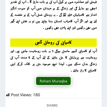
فیملی اور معاشرہ میں ہر کوئی آپ کی ہر بات مانے گا ۔ آپ کی تقدیر
اچھی ہو جائے گی اور زندگی کے ہر میدان میں آپ کو حیرت انگیز
انداز سے کامیابیاں ملنے لگے گی ۔ یہ روحانی عمل آپ کے ہر مقصد کے
لئے ہے اور اگر آپ کامیاب انسان بننا چاہتے ہیں تو یہ نقش اپنے گھر
میں بھی رکھیں اور اپنے پاس بھی رکھیں ۔
کامیابی کی روحانی کنجی
آپ کو کامیابی کیسے حاصل ہوگی ؟ یہ بات روحانیت جانتی ہے ، اور
روحانیت سے پریشانی کا حل جاننے کے لئے آپ کے 5 منٹ آپ کی
زندگی بدل سکتے ہیں ، لہذا نیچے موجود بٹن پر کلک کرکے اپنی
کامیابی کا راز جانئے ۔
Rohani Muraqba
Post Views:
180
SHARE: