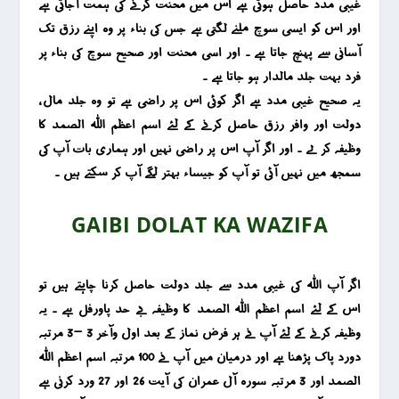
غیبی مدد حاصل ہوتی ہے اس میں محنت کرنے کی ہمت آجاتی ہے
اور اس کو ایسی سوچ ملنے لگتی ہے جس کی بناء پر وہ اپنے رزق تک
آسانی سے پہنچ جاتا ہے ۔ اور اسی محنت اور صحیح سوچ کی بناء پر
فرد بہت جلد مالدار ہو جاتا ہے ۔
یہ صحیح غیبی مدد ہے اگر کوئی اس پر راضی ہے تو وہ جلد مال ،
دولت اور وافر رزق حاصل کرنے کے لئے اسم اعظم اللہ الصمد کا
وظیفہ کر لے ۔ اور اگر آپ اس پر راضی نہیں اور ہماری بات آپ کی
سمجھ میں نہیں آئی تو آپ کو جیساء بہتر لگے آپ کر سکتے ہیں ۔
GAIBI DOLAT KA WAZIFA
اگر آپ اللہ کی غیبی مدد سے جلد دولت حاصل کرنا چاہتے ہیں تو
اس کے لئے اسم اعظم اللہ الصمد کا وظیفہ بے حد پاورفل ہے ۔ یہ
وظیفہ کرنے کے لئے آپ نے ہر فرض نماز کے بعد اول وآخر 3 -3 مرتبہ
دورد پاک پڑھنا ہے اور درمیان میں آپ نے 100 مرتبہ اسم اعظم اللہ
الصمد اور 3 مرتبہ سورہ آل عمران کی آیت 26 اور 27 ورد کرنی ہے