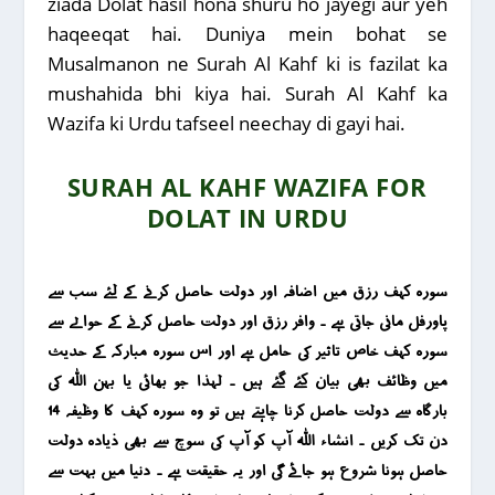
ziada Dolat hasil hona shuru ho jayegi aur yeh
haqeeqat hai. Duniya mein bohat se
Musalmanon ne Surah Al Kahf ki is fazilat ka
mushahida bhi kiya hai. Surah Al Kahf ka
Wazifa ki Urdu tafseel neechay di gayi hai.
SURAH AL KAHF WAZIFA FOR
DOLAT IN URDU
سورہ کہف رزق میں اضافہ اور دولت حاصل کرنے کے لئے سب سے
پاورفل مانی جاتی ہے ۔ وافر رزق اور دولت حاصل کرنے کے حوالے سے
سورہ کہف خاص تاثیر کی حامل ہے اور اس سورہ مبارکہ کے حدیث
میں وظائف بھی بیان کئے گئے ہیں ۔ لہذا جو بھائی یا بہن اللہ کی
بارگاہ سے دولت حاصل کرنا چاہتے ہیں تو وہ سورہ کہف کا وظیفہ 14
دن تک کریں ۔ انشاء اللہ آپ کو آپ کی سوچ سے بھی ذیادہ دولت
حاصل ہونا شروع ہو جائے گی اور یہ حقیقت ہے ۔ دنیا میں بہت سے