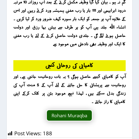
گم نہ ہو ۔ بیان کیا گیا وظیفہ مکمل کرنے کے بعد آپ روزانہ 10 مرتبہ
درود ابراہیمی اور 111 بار یا رب مغنی ہمیشہ ورد کرتے رہیں اور اس
کے علاوہ آپ ہر جمعہ کو ایک بار سورہ کہف ضرور ورد کر لیا کریں ۔
انشاء اللہ جلد ہی آپ کو ہر طرف سے بیش بہا رزق اور دولت
حاصل ہونے لگے گی ۔ جلدی دولت حاصل کرنے کے لئے یا رب مغنی
کا ایک اور وظیفہ بھی نادعلی میں موجود ہے
کامیابی کی روحانی کنجی
آپ کو کامیابی کیسے حاصل ہوگی ؟ یہ بات روحانیت جانتی ہے ، اور
روحانیت سے پریشانی کا حل جاننے کے لئے آپ کے 5 منٹ آپ کی
زندگی بدل سکتے ہیں ، لہذا نیچے موجود بٹن پر کلک کرکے اپنی
کامیابی کا راز جانئے ۔
Rohani Muraqba
Post Views:
188