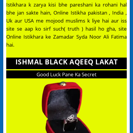
Istikhara k zarya kisi bhe pareshani ka rohani hal
bhe jan sakte hain, Online Istikha pakistan , India ,
Uk aur USA me mojood muslims k liye hai aur iss
site se aap ko sirf such( truth ) hasil ho gha, site
Online Istikhara ke Zamadar Syda Noor Ali Fatima
hai.
ISHMAL BLACK AQEEQ LAKAT
Good Luck Pane Ka Secret