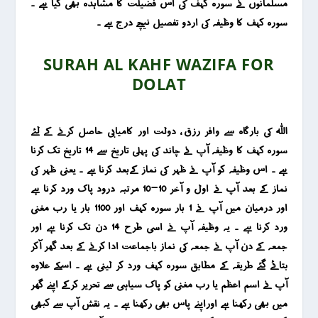
مسلمانوں نے سورہ کہف کی اس فضیلت کا مشاہدہ بھی کیا ہے ۔
سورہ کہف کا وظیفہ کی اردو تفصیل نیچے درج ہے ۔
SURAH AL KAHF WAZIFA FOR
DOLAT
اللہ کی بارگاہ سے وافر رزق ، دولت اور کامیابی حاصل کرنے کے لئے
سورہ کہف کا وظیفہ آپ نے چاند کی پہلی تاریخ سے 14 تاریخ تک کرنا
ہے ۔ اس وظیفہ کو آپ نے ظہر کی نماز کےبعد کرنا ہے ۔ یعنی ظہر کی
نماز کے بعد آپ نے اول و آخر 10-10 مرتبہ درود پاک ورد کرنا ہے
اور درمیان میں آپ نے 1 بار سورہ کہف اور 1100 بار یا رب مغنی
ورد کرنا ہے ۔ یہ وظیفہ آپ نے اسی طرح 14 دن تک کرنا ہے اور
جمعہ کے دن آپ نے جمعہ کی نماز باجماعت ادا کرنے کے بعد گھر آکر
بتائے گئے طریقہ کے مطابق سورہ کہف ورد کر لینی ہے ۔
اسکے علاوہ
آپ نے اسم اعظم یا رب مغنی کو پاک سیاہی سے تحریر کرکے اپنے گھر
میں بھی رکھنا ہے اوراپنے پاس بھی رکھنا ہے ۔ یہ نقش آپ سے کبھی