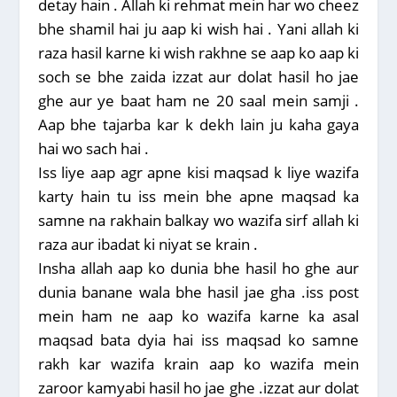
detay hain . Allah ki rehmat mein har wo cheez
bhe shamil hai ju aap ki wish hai . Yani allah ki
raza hasil karne ki wish rakhne se aap ko aap ki
soch se bhe zaida izzat aur dolat hasil ho jae
ghe aur ye baat ham ne 20 saal mein samji .
Aap bhe tajarba kar k dekh lain ju kaha gaya
hai wo sach hai .
Iss liye aap agr apne kisi maqsad k liye wazifa
karty hain tu iss mein bhe apne maqsad ka
samne na rakhain balkay wo wazifa sirf allah ki
raza aur ibadat ki niyat se krain .
Insha allah aap ko dunia bhe hasil ho ghe aur
dunia banane wala bhe hasil jae gha .iss post
mein ham ne aap ko wazifa karne ka asal
maqsad bata dyia hai iss maqsad ko samne
rakh kar wazifa krain aap ko wazifa mein
zaroor kamyabi hasil ho jae ghe .izzat aur dolat