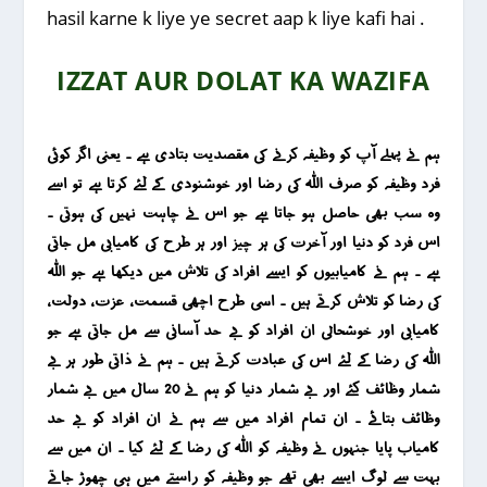
hasil karne k liye ye secret aap k liye kafi hai .
IZZAT AUR DOLAT KA WAZIFA
ہم نے پہلے آپ کو وظیفہ کرنے کی مقصدیت بتادی ہے ۔ یعنی اگر کوئی
فرد وظیفہ کو صرف اللہ کی رضا اور خوشنودی کے لئے کرتا ہے تو اسے
وہ سب بھی حاصل ہو جاتا ہے جو اس نے چاہت نہیں کی ہوتی ۔
اس فرد کو دنیا اور آخرت کی ہر چیز اور ہر طرح کی کامیابی مل جاتی
ہے ۔ ہم نے کامیابیوں کو ایسے افراد کی تلاش میں دیکھا ہے جو اللہ
کی رضا کو تلاش کرتے ہیں ۔ اسی طرح اچھی قسمت ، عزت ، دولت ،
کامیابی اور خوشحالی ان افراد کو بے حد آسانی سے مل جاتی ہے جو
اللہ کی رضا کے لئے اس کی عبادت کرتے ہیں ۔ ہم نے ذاتی طور ہر بے
شمار وظائف کئے اور بے شمار دنیا کو ہم نے 20 سال میں بے شمار
وظائف بتائے ۔ ان تمام افراد میں سے ہم نے ان افراد کو بے حد
کامیاب پایا جنہوں نے وظیفہ کو اللہ کی رضا کے لئے کیا ۔ ان میں سے
بہت سے لوگ ایسے بھی تھے جو وظیفہ کو راستے میں ہی چھوڑ جاتے