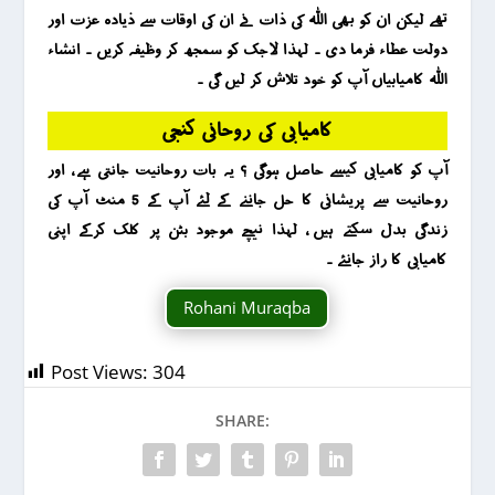
تھے لیکن ان کو بھی اللہ کی ذات نے ان کی اوقات سے ذیادہ عزت اور
دولت عطاء فرما دی ۔ لہذا لاجک کو سمجھ کر وظیفہ کریں ۔ انشاء
اللہ کامیابیاں آپ کو خود تلاش کر لیں گی ۔
کامیابی کی روحانی کنجی
آپ کو کامیابی کیسے حاصل ہوگی ؟ یہ بات روحانیت جانتی ہے ، اور
روحانیت سے پریشانی کا حل جاننے کے لئے آپ کے 5 منٹ آپ کی
زندگی بدل سکتے ہیں ، لہذا نیچے موجود بٹن پر کلک کرکے اپنی
کامیابی کا راز جانئے ۔
Rohani Muraqba
Post Views:
304
SHARE: