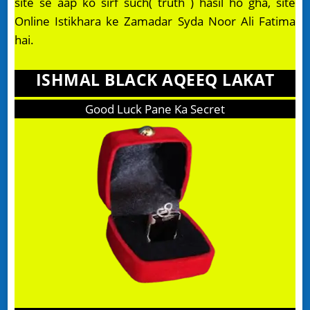
site se aap ko sirf such( truth ) hasil ho gha, site
Online Istikhara ke Zamadar Syda Noor Ali Fatima
hai.
ISHMAL BLACK AQEEQ LAKAT
Good Luck Pane Ka Secret