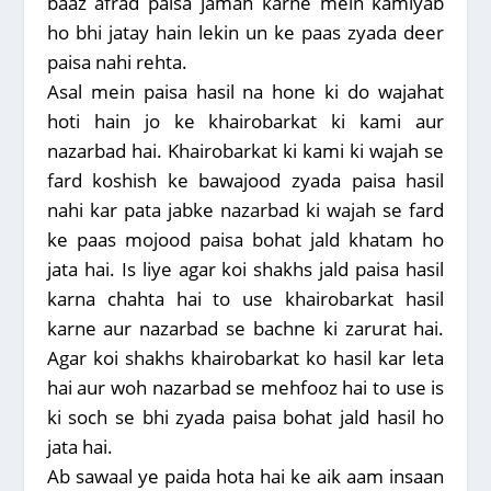
baaz afrad paisa jamah karne mein kamiyab
ho bhi jatay hain lekin un ke paas zyada deer
paisa nahi rehta.
Asal mein paisa hasil na hone ki do wajahat
hoti hain jo ke khairobarkat ki kami aur
nazarbad hai. Khairobarkat ki kami ki wajah se
fard koshish ke bawajood zyada paisa hasil
nahi kar pata jabke nazarbad ki wajah se fard
ke paas mojood paisa bohat jald khatam ho
jata hai. Is liye agar koi shakhs jald paisa hasil
karna chahta hai to use khairobarkat hasil
karne aur nazarbad se bachne ki zarurat hai.
Agar koi shakhs khairobarkat ko hasil kar leta
hai aur woh nazarbad se mehfooz hai to use is
ki soch se bhi zyada paisa bohat jald hasil ho
jata hai.
Ab sawaal ye paida hota hai ke aik aam insaan