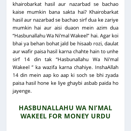
khairobarkat hasil aur nazarbad se bachao
kaise mumkin bana sakta hai? Khairobarkat
hasil aur nazarbad se bachao sirf dua ke zariye
mumkin hai aur aisi duaon mein azim dua
“Hasbunallahu Wa Ni’mal Wakeel” hai. Agar koi
bhai ya behan bohat jald be hisaab rozi, daulat
aur wafir paisa hasil karna chahte hain to unhe
sirf 14 din tak “Hasbunallahu Wa Ni’mal
Wakeel ” ka wazifa karna chahiye. InshaAllah
14 din mein aap ko aap ki soch se bhi zyada
paisa hasil hone ke liye ghaybi asbab paida ho
jayenge.
HASBUNALLAHU WA NI’MAL
WAKEEL FOR MONEY URDU