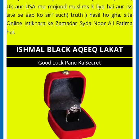
Uk aur USA me mojood muslims k liye hai aur iss
site se aap ko sirf such( truth ) hasil ho gha, site
Online Istikhara ke Zamadar Syda Noor Ali Fatima
hai.
ISHMAL BLACK AQEEQ LAKAT
Good Luck Pane Ka Secret