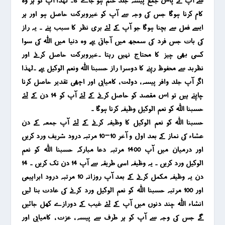
سے آپ کے پاس جمع پیسہ جلد ختم ہو جاے گا۔ لہذا آپ کو ہر وہ
کام کرنا ہوگا جس کی وجہ سے آپ کو خیروبرکت حاصل ہو اور ہر
ایسے فعل سے بچنا ہوگا جو آپ کے لئے بری نظر کا سبب بنے ۔ یہ راز
کی بات جس فرد کی سمجھ میں آجاتی ہے وہ دنیا میں اللہ کی سوا
کسی بھی چیز کا محتاج نہیں رہتا ۔خیروبرکت حاصل کرنے اور
نظربد سے محفوظ رہنے کا دوسرا راز حسبنا اللہ ونعم الوکیل ہے ۔لہذا
اگر آپ جلد وافر پیسہ ، دولت ، کامیابی اور اچھی تقدیر حاصل کرنا
چاہتے ہیں تو اس مقصد کو حاصل کرنے کے لئے آپ کو 14 دن کے لئے
حسبنا اللہ کو نعم الوکیل وظیفہ کرنا ہوگا ۔
حسبنا اللہ کو نعم الوکیل کا وظیفہ کرنے کے لئے آپ جمعہ کے دن
عشاء کی نماز کے بعد اول و آخر 10-10 مرتبہ درود شریف ورد کریں
اور درمیان میں آپ 1400 مرتبہ دعا مبارکہ حسبنا اللہ کو نعم
الوکیل ورد کریں ۔ یہ وظیفہ اسی طریقہ سے آپ 14 دن تک کریں ۔ 14
دن یہ وظیفہ مکمل کرنے کے بعد آپ روزانہ 10 مرتبہ درود ابراہیمی
اور 100 مرتبہ حسبنا اللہ کو نعم الوکیل ورد کرنے کی عادت بنا لیں
انشاء اللہ چند دنوں میں آپ کے لئے غیب کے دورازے کھل جائیں
گے جس کی وجہ سے آپ کو ہر طرف سے پیسہ ، عزت ، کامیابی اور