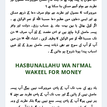
نظربد سے بچاو کیسے ممکن بنا سکتا ہے ؟
خیروبرکت کا حصول اور نظربد سے بچاو صرف دعا کے ذریعے ممکن
ہے اور ایسی دعاوں میں عظیم دعا حسبنا اللہ کو نعم الوکیل ہے ۔
اگر کوئی بھائی یا بہن بہت جلد بے حساب رزق ، دولت اور وافر
پیسہ حاصل کرنا چاہتے ہیں تو اس مقصد کے لئے آپ صرف 14 دن
تک حسبنا اللہ کو نعم الوکیل کا وظیفہ کریں ۔ انشاء اللہ 14 دن میں
آپ کو آپ کی سوچ سے بھی ذیادہ پیسہ حاصل ہونے کے لئے غیبی
اسباب پیدا ہونا شروع ہو جائیں گے ۔
HASBUNALLAHU WA NI’MAL
WAKEEL FOR MONEY
یاد رہے کی جب تک آپ کے پاس خیروبرکت نہیں ہوگی آپ پیسہ
حاصل نہیں کر پائیں گے اور جب تک آپ کے پاس نظربد سے بچنے کا
ہنر نہیں ہوگا آپ کے پاس پیسہ جمع نہیں ہوگا بلکہ نظربد کی وجہ