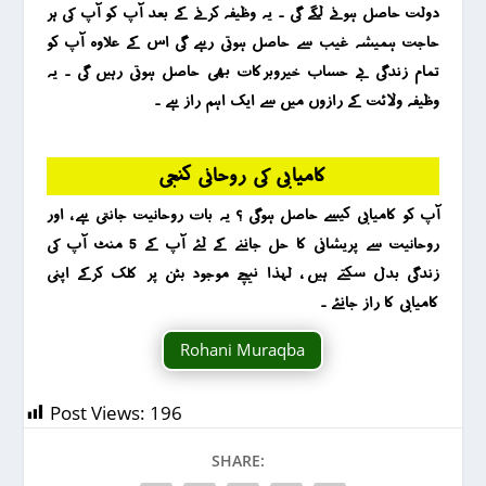
دولت حاصل ہونے لگے گی ۔ یہ وظیفہ کرنے کے بعد آپ کو آپ کی ہر
حاجت ہمیشہ غیب سے حاصل ہوتی رہے گی اس کے علاوہ آپ کو
تمام زندگی بے حساب خیروبرکات بھی حاصل ہوتی رہیں گی ۔ یہ
وظیفہ ولائت کے رازوں میں سے ایک اہم راز ہے ۔
کامیابی کی روحانی کنجی
آپ کو کامیابی کیسے حاصل ہوگی ؟ یہ بات روحانیت جانتی ہے ، اور
روحانیت سے پریشانی کا حل جاننے کے لئے آپ کے 5 منٹ آپ کی
زندگی بدل سکتے ہیں ، لہذا نیچے موجود بٹن پر کلک کرکے اپنی
کامیابی کا راز جانئے ۔
Rohani Muraqba
Post Views:
196
SHARE: