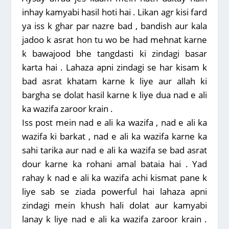
inhay kamyabi hasil hoti hai . Likan agr kisi fard
ya iss k ghar par nazre bad , bandish aur kala
jadoo k asrat hon tu wo be had mehnat karne
k bawajood bhe tangdasti ki zindagi basar
karta hai . Lahaza apni zindagi se har kisam k
bad asrat khatam karne k liye aur allah ki
bargha se dolat hasil karne k liye dua nad e ali
ka wazifa zaroor krain .
Iss post mein nad e ali ka wazifa , nad e ali ka
wazifa ki barkat , nad e ali ka wazifa karne ka
sahi tarika aur nad e ali ka wazifa se bad asrat
dour karne ka rohani amal bataia hai . Yad
rahay k nad e ali ka wazifa achi kismat pane k
liye sab se ziada powerful hai lahaza apni
zindagi mein khush hali dolat aur kamyabi
lanay k liye nad e ali ka wazifa zaroor krain .