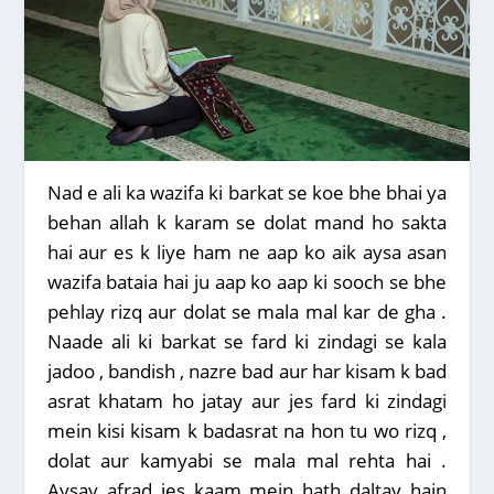
Nad e ali ka wazifa ki barkat se koe bhe bhai ya
behan allah k karam se dolat mand ho sakta
hai aur es k liye ham ne aap ko aik aysa asan
wazifa bataia hai ju aap ko aap ki sooch se bhe
pehlay rizq aur dolat se mala mal kar de gha .
Naade ali ki barkat se fard ki zindagi se kala
jadoo , bandish , nazre bad aur har kisam k bad
asrat khatam ho jatay aur jes fard ki zindagi
mein kisi kisam k badasrat na hon tu wo rizq ,
dolat aur kamyabi se mala mal rehta hai .
Aysay afrad jes kaam mein hath daltay hain