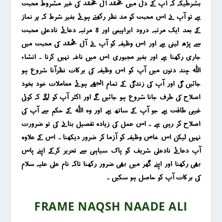
بشرطیکہ کہ آپ کے دل میں محمد آل محمد کی غیر مشروط محبت
ہے تو آپ نے اس محبت کو مد نظر رکھتے ہوئے بغیر شرط کہ ہر نماز
کے بعد ایک مرتبہ درود ابراہیمی اور 3 مرتبہ دعائے نادعلی محبت
سے پڑھ لینی ہے اور اس وظیفہ کو آپ نے آل محمد کی محبت میں
جاری رکھنا ہے اور بغیر مجبوری اس میں ناغہ نہیں کرنا ۔ انشاء
اللہ چند دنوں میں آپ کو اس وظیفہ کی برکات نظرآنا شروع ہو
جائیں گی اور آپ کی زندگی کے تمام الجھے ہوئے معاملات خود بخود
اصلاح کی طرف جانا شروع ہو جائیں گے اور اکثر آپ کو لگے کہ کوئی
غٰیبی طاقت ہے جو آپ کے ساتھ ہے اور وہ اللہ کے حکم سے آپ کی
اصلاح کر رہی ہے ۔ اس عمل کی زیادہ تفصیل بتانے کی تو ضرورت
نہیں لیکن اس خاص وظیفہ کو آزما کر ضرور دیکھنا ۔ اس کے علاوہ
آپ دعائے نادعلی شریف کو پاک سیاہی سے تحریر کرکے اپنے پاس
بھی رکھنا اور اپنے گھر میں بھی ضرور رکھنا تاکہ نام علی علیہ سلام
کی برکات آپ کو حاصل ہو سکیں ۔
FRAME NAQSH NAADE ALI