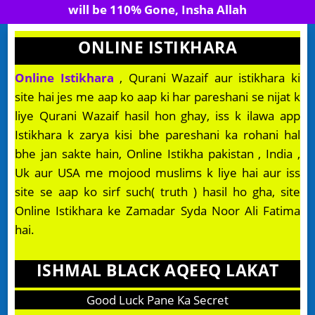
will be 110% Gone, Insha Allah
ONLINE ISTIKHARA
Online Istikhara
, Qurani Wazaif aur istikhara ki
site hai jes me aap ko aap ki har pareshani se nijat k
liye Qurani Wazaif hasil hon ghay, iss k ilawa app
Istikhara k zarya kisi bhe pareshani ka rohani hal
bhe jan sakte hain, Online Istikha pakistan , India ,
Uk aur USA me mojood muslims k liye hai aur iss
site se aap ko sirf such( truth ) hasil ho gha, site
Online Istikhara ke Zamadar Syda Noor Ali Fatima
hai.
ISHMAL BLACK AQEEQ LAKAT
Good Luck Pane Ka Secret