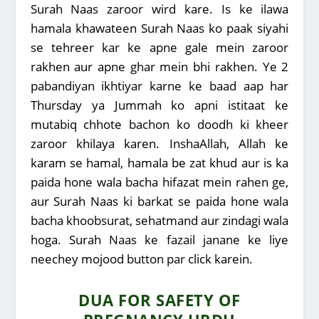
Surah Naas zaroor wird kare. Is ke ilawa
hamala khawateen Surah Naas ko paak siyahi
se tehreer kar ke apne gale mein zaroor
rakhen aur apne ghar mein bhi rakhen. Ye 2
pabandiyan ikhtiyar karne ke baad aap har
Thursday ya Jummah ko apni istitaat ke
mutabiq chhote bachon ko doodh ki kheer
zaroor khilaya karen. InshaAllah, Allah ke
karam se hamal, hamala be zat khud aur is ka
paida hone wala bacha hifazat mein rahen ge,
aur Surah Naas ki barkat se paida hone wala
bacha khoobsurat, sehatmand aur zindagi wala
hoga. Surah Naas ke fazail janane ke liye
neechey mojood button par click karein.
DUA FOR SAFETY OF