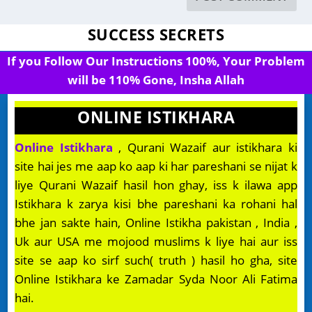
SUCCESS SECRETS
If you Follow Our Instructions 100%, Your Problem
will be 110% Gone, Insha Allah
ONLINE ISTIKHARA
Online Istikhara
, Qurani Wazaif aur istikhara ki
site hai jes me aap ko aap ki har pareshani se nijat k
liye Qurani Wazaif hasil hon ghay, iss k ilawa app
Istikhara k zarya kisi bhe pareshani ka rohani hal
bhe jan sakte hain, Online Istikha pakistan , India ,
Uk aur USA me mojood muslims k liye hai aur iss
site se aap ko sirf such( truth ) hasil ho gha, site
Online Istikhara ke Zamadar Syda Noor Ali Fatima
hai.