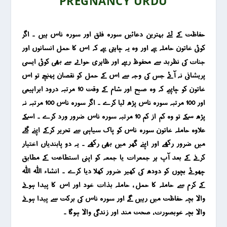
PREGNANCY URDU
حفاظت کے لئے بہترین دعائیں سورہ فلق اور سورہ ناس ہیں ۔ اگر
کوئی خاتون حاملہ ہے اور وہ یہ چاہتی ہے کہ اس کا حمل انسانوں اور
جنات کی نظربد سے محفوظ رہے اور ظاہری حوالے سے بھی کوئی ایسی
پریشانی نہ آئے جس کی وجہ سے اس کے حمل کو نقصان پہنچے تو اس
خاتون کو چاہیے کہ وہ صبح اور شام کے وقت 10 مرتبہ درود ابراہیمی
اور 100 مرتبہ سورہ ناس پڑھ لیا کرے ۔ اگر سورہ ناس 100 مرتبہ نہ
پڑھ سکے تو وہ کم از کم 10 مرتبہ سورہ ناس ضرور ورد کرے ۔ اسکے
علاوہ حاملہ خاتون سورہ ناس کو پاک سیاہی سے تحریر کرکے اپنے گلے
میں ضرور رکھے اور اپنے گھر میں بھی رکھے ۔ یہ دو پابندیاں اختیار
کرنے کے بعد آپ ہر جمعرات یا جمعہ کو اپنی استطاعت کے مطابق
چھوٹے بچوں کو دودھ کی کھیر ضرور کھلا دیا کرے ۔ انشاء اللہ اللہ
کے کرم سے حاملہ کا حمل ، حاملہ بذات خود اور اس کا پیدا ہونے
والا بچہ حفاظت میں رہیں گے اور سورہ ناس کی برکت سے پیدا ہونے
والا بچہ خوبصورت ، صحت مند اور زندگی والا ہوگا ۔