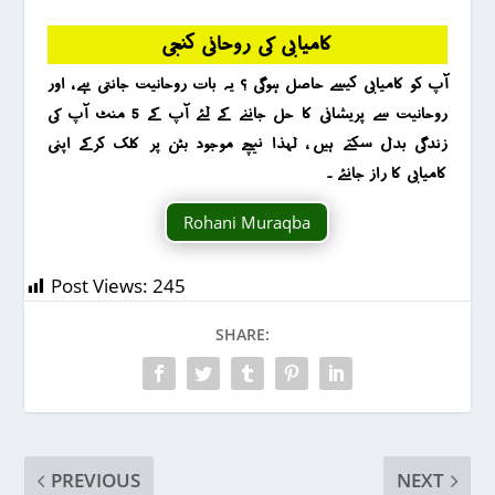
کامیابی کی روحانی کنجی
آپ کو کامیابی کیسے حاصل ہوگی ؟ یہ بات روحانیت جانتی ہے ، اور
روحانیت سے پریشانی کا حل جاننے کے لئے آپ کے 5 منٹ آپ کی
زندگی بدل سکتے ہیں ، لہذا نیچے موجود بٹن پر کلک کرکے اپنی
کامیابی کا راز جانئے ۔
Rohani Muraqba
Post Views:
245
SHARE:
PREVIOUS
NEXT