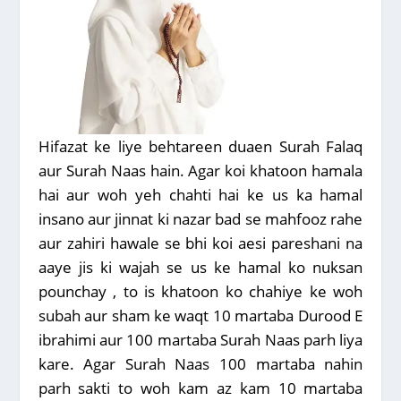
Hifazat ke liye behtareen duaen Surah Falaq
aur Surah Naas hain. Agar koi khatoon hamala
hai aur woh yeh chahti hai ke us ka hamal
insano aur jinnat ki nazar bad se mahfooz rahe
aur zahiri hawale se bhi koi aesi pareshani na
aaye jis ki wajah se us ke hamal ko nuksan
pounchay , to is khatoon ko chahiye ke woh
subah aur sham ke waqt 10 martaba Durood E
ibrahimi aur 100 martaba Surah Naas parh liya
kare. Agar Surah Naas 100 martaba nahin
parh sakti to woh kam az kam 10 martaba