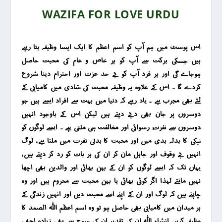
WAZIFA FOR LOVE URDU
اس پوسٹ میں ہم آپ کو اسم اعظم کا ایک ایسا وظیفہ بتا رہے
ہیں جسکی برکت سے آپ کو ہر خاص و عام کی محبت حاصل
ہوجاے گی اور ہر فرد آپ کو بے حد عزت اور احترام دینا شروع
کردے گا ۔ اس کے علاوہ یہ وظیفہ محبت کی شادی میں کامیابی کے
لئے بھی مجرب ہے ۔ یاد رہے کہ دنیا میں بہت سے افراد ایسے ہیں جو
دوسروں پر جان بھی دیے دیتے ہیں لیکن اس کے باوجود انہیں
دوسروں سے نفرت، رسوائی اور مخالفت ہی ملتی ہے ۔ ایسے لوگوں کو
نیکی کا بدلہ بدی میں اور محبت کا بدلی نفرت میں ملتا ہے ، لوگ
انہیں بے وقوف اور جاہل مان کر ان کی ہر بات کو رد کر دیتے ہیں ،
یہاں تک کہ ایسے لوگوں کو ان کے بہن بھائی اور والدین بھی اچھا
نہیں مانتے لہذا اگر کوئی بھائی یا بہن محبت سے محروم ہیں اور وہ
چاہتے ہیں کہ لوگ اور ان کے اپنے اسے محبت دیں اور انہیں زندگی کے
ہر میدان میں کامیابی بھی حاصل ہو تو وہ اسم اعظم اللہ الصمد کا
وظیفہ کریں انشاء اللہ ان کی تقدیر ان کی سوچ سے بھی زیادہ اچھی