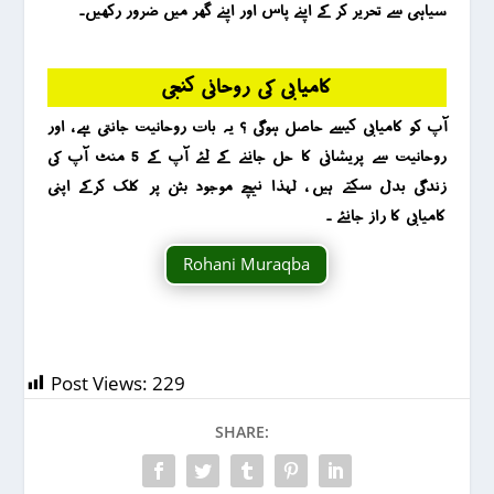
سیاہی سے تحریر کر کے اپنے پاس اور اپنے گھر میں ضرور رکھیں۔
کامیابی کی روحانی کنجی
آپ کو کامیابی کیسے حاصل ہوگی ؟ یہ بات روحانیت جانتی ہے ، اور
روحانیت سے پریشانی کا حل جاننے کے لئے آپ کے 5 منٹ آپ کی
زندگی بدل سکتے ہیں ، لہذا نیچے موجود بٹن پر کلک کرکے اپنی
کامیابی کا راز جانئے ۔
Rohani Muraqba
Post Views:
229
SHARE: