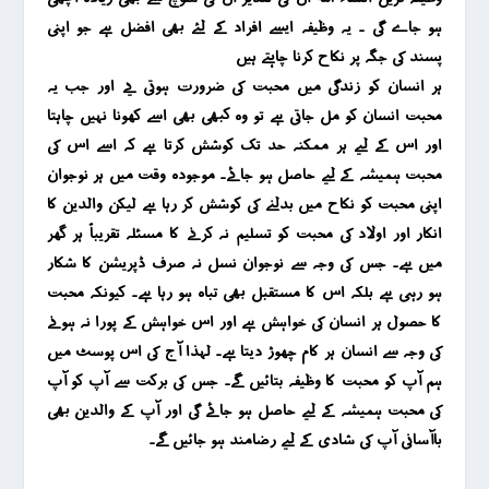
ہو جاے گی ۔ یہ وظیفہ ایسے افراد کے لئے بھی افضل ہے جو اپنی
پسند کی جگہ پر نکاح کرنا چاہتے ہیں
ہر انسان کو زندگی میں محبت کی ضرورت ہوتی یے اور جب یہ
محبت انسان کو مل جاتی ہے تو وہ کبھی بھی اسے کھونا نہیں چاہتا
اور اس کے لیے ہر ممکنہ حد تک کوشش کرتا ہے کہ اسے اس کی
محبت ہمیشہ کے لیے حاصل ہو جائے۔ موجودہ وقت میں ہر نوجوان
اپنی محبت کو نکاح میں بدلنے کی کوشش کر رہا ہے لیکن والدین کا
انکار اور اولاد کی محبت کو تسلیم نہ کرنے کا مسئلہ تقریباً ہر گھر
میں ہے۔ جس کی وجہ سے نوجوان نسل نہ صرف ڈپریشن کا شکار
ہو رہی ہے بلکہ اس کا مستقبل بھی تباہ ہو رہا ہے۔ کیونکہ محبت
کا حصول ہر انسان کی خواہش ہے اور اس خواہش کے پورا نہ ہونے
کی وجہ سے انسان ہر کام چھوڑ دیتا ہے۔ لہذا آج کی اس پوسٹ میں
ہم آپ کو محبت کا وظیفہ بتائیں گے۔ جس کی برکت سے آپ کو آپ
کی محبت ہمیشہ کے لیے حاصل ہو جائے گی اور آپ کے والدین بھی
باآسانی آپ کی شادی کے لیے رضامند ہو جائیں گے۔