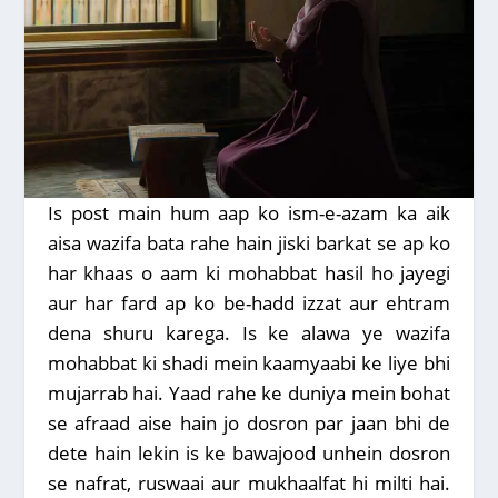
Is post main hum aap ko ism-e-azam ka aik
aisa wazifa bata rahe hain jiski barkat se ap ko
har khaas o aam ki mohabbat hasil ho jayegi
aur har fard ap ko be-hadd izzat aur ehtram
dena shuru karega. Is ke alawa ye wazifa
mohabbat ki shadi mein kaamyaabi ke liye bhi
mujarrab hai. Yaad rahe ke duniya mein bohat
se afraad aise hain jo dosron par jaan bhi de
dete hain lekin is ke bawajood unhein dosron
se nafrat, ruswaai aur mukhaalfat hi milti hai.