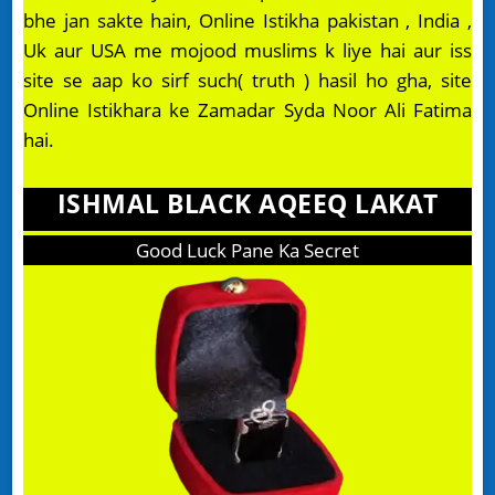
bhe jan sakte hain, Online Istikha pakistan , India ,
Uk aur USA me mojood muslims k liye hai aur iss
site se aap ko sirf such( truth ) hasil ho gha, site
Online Istikhara ke Zamadar Syda Noor Ali Fatima
hai.
ISHMAL BLACK AQEEQ LAKAT
Good Luck Pane Ka Secret