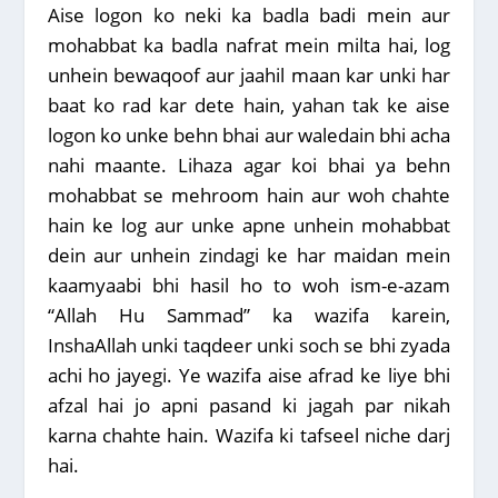
Aise logon ko neki ka badla badi mein aur
mohabbat ka badla nafrat mein milta hai, log
unhein bewaqoof aur jaahil maan kar unki har
baat ko rad kar dete hain, yahan tak ke aise
logon ko unke behn bhai aur waledain bhi acha
nahi maante. Lihaza agar koi bhai ya behn
mohabbat se mehroom hain aur woh chahte
hain ke log aur unke apne unhein mohabbat
dein aur unhein zindagi ke har maidan mein
kaamyaabi bhi hasil ho to woh ism-e-azam
“Allah Hu Sammad” ka wazifa karein,
InshaAllah unki taqdeer unki soch se bhi zyada
achi ho jayegi. Ye wazifa aise afrad ke liye bhi
afzal hai jo apni pasand ki jagah par nikah
karna chahte hain. Wazifa ki tafseel niche darj
hai.