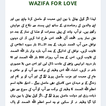
WAZIFA FOR LOVE
لہذا اگر کوئی بھائی یا بہن اپنی محبت کو حاصل کرنا چاہتے ہیں اور
اپنے والدین کی رضامندی کے ساتھ اپنی پسند سے نکاح کی خواہش
رکھتے ہیں۔ تو آپ چاند کی پہلی جمعرات کو عشا کی نماز کے بعد دو
نفل نماز ہدیہ محمد آل محمد اس طرح ادا کریں کہ ان دونوں
نوافل میں آپ الحمد شریف کے بعد 21_21 بار سورہ اخلاص کی
تلاوت کریں۔ نوافل کی ادائیگی کے بعد آپ بارہ ہزار بار اللہ الصمد
کی تلاوت کریں۔ اس کے بعد آپ روزانہ 300 بار اللہ الصمد اور 10
بار درود ابراہیمی پڑھنے کی عادت ڈال لیں اور اس میں بلا مجبوری
ناغہ نہ کریں۔ انشاء اللہ اس وظیفہ کی برکت سے آپ کو ہر خاص و
عام کی محبت اور عزت حآصل ہونے لگے گی اور آپ کو ہر کام اور
زندگی کے ہر میدان میں کامیابی بھی حاصل ہوگی ۔ اسکے علاوہ اسم
اعظم اللہ الصمد کا وظیفہ کی برکت سے آپ کو آپ کی سوچ سے بھی
ذیادہ رزق اور دولت حاصل ہونے لگے گی ۔اگر کوئی بھائی یا بہن بیان
کیا گیا وظیفہ نہ کر سکیں تو وہ اسم اعظم اللہ الصمد کو پاک