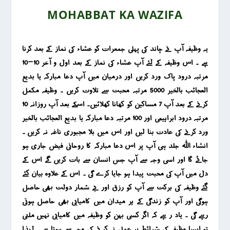
MOHABBAT KA WAZIFA
یہ وظیفہ آپ نے چاند کی پہلی جمعرات کو عشاء کی نماز کے بعد کرنا
ہے ۔ اس وظیفہ کے لئے آپ عشاء کی نماز کے بعد اول و آخر 10-10
مرتبہ درود پاک ورد کریں اور درمیان میں آپ دعا مبارکہ یا بدیع
العجائب بالخیر 5000 مرتبہ محبت سے تلاوت کریں ۔ وظیفہ مکمل
کرنے کے بعد آپ 7 مساکین کو کھانا کھلائیں۔ اسکے بعد آپ روزانہ 10
مرتبہ درود ابراہیمی اور 100 مرتبہ دعا مبارکہ یا بدیع العجائب بالخیر
ورد کرنے کی عادت بنا لیں اور اس میں بلا مجبوری ناغہ نہ کریں ۔
انشاء اللہ جلد ہی آپ پر اس دعا مبارکہ کا روحانی فیض جاری ہو
جائے گا اور اسی وجہ سے آپ جس انسان سے بات کریں گے اس کے
دل میں آپ کی محبت پیدا ہو جایا کرے گی ۔ اس کے علاوہ بیان کئے
گئے وظیفہ کی برکت سے آپ کو رزق اور بے شمار دولت بھی حاصل
ہوگی اور آپ کو زندگی کے ہر میدان میں کامیابی بھی حاصل ہوتی
رہے گی ۔ یاد ر ہے کہ اگر کسی بہن کو وظیفہ میں کامیابی نہیں ملتی
تو ایسا وظیفہ کی شرائط پر عمل نہ کرنے کی وجہ سے ہوتا ہے ۔ لہذا