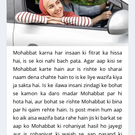
Mohabbat karna har insaan ki fitrat ka hissa
hai, is se koi nahi bach pata. Agar aap kisi se
Mohabbat karte hain aur is rishte ko sharai
naam dena chahte hain to is ke liye wazifa kiya
ja sakta hai. Is ke ilawa insani zindagi ke bohat
se kamon ka daro madar Mohabbat par hi
hota hai, aur bohat se rishte Mohabbat ki bina
par hi qaim rehte hain. Is post mein hum aap
ko aik aisa wazifa bata rahe hain jis ki barkat se
aap ko Mohabbat ki rohaniyat hasil ho jayegi
aur is rohaniyat ki wajah se aap pasand ki