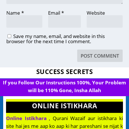
Name
*
Email
*
Website
Save my name, email, and website in this
browser for the next time I comment.
SUCCESS SECRETS
If you Follow Our Instructions 100%, Your Problem
will be 110% Gone, Insha Allah
ONLINE ISTIKHARA
Online Istikhara
, Qurani Wazaif aur istikhara ki
site hai jes me aap ko aap ki har pareshani se nijat k