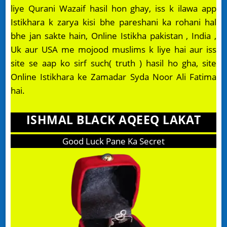
liye Qurani Wazaif hasil hon ghay, iss k ilawa app
Istikhara k zarya kisi bhe pareshani ka rohani hal
bhe jan sakte hain, Online Istikha pakistan , India ,
Uk aur USA me mojood muslims k liye hai aur iss
site se aap ko sirf such( truth ) hasil ho gha, site
Online Istikhara ke Zamadar Syda Noor Ali Fatima
hai.
ISHMAL BLACK AQEEQ LAKAT
Good Luck Pane Ka Secret