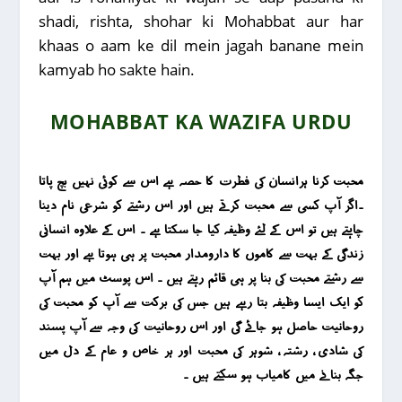
shadi, rishta, shohar ki Mohabbat aur har
khaas o aam ke dil mein jagah banane mein
kamyab ho sakte hain.
MOHABBAT KA WAZIFA URDU
محبت کرنا ہرانسان کی فطرت کا حصہ ہے اس سے کوئی نہیں بچ پاتا
۔اگر آپ کسی سے محبت کرتے ہیں اور اس رشتے کو شرعی نام دینا
چاہتے ہیں تو اس کے لئے وظیفہ کیا جا سکتا ہے ۔ اس کے علاوہ انسانی
زندگی کے بہت سے کاموں کا دارومدار محبت پر ہی ہوتا ہے اور بہت
سے رشتے محبت کی بنا پر ہی قائم رہتے ہیں ۔ اس پوسٹ میں ہم آپ
کو ایک ایسا وظیفہ بتا رہے ہیں جس کی برکت سے آپ کو محبت کی
روحانیت حاصل ہو جائے گی اور اس روحانیت کی وجہ سے آپ پسند
کی شادی ، رشتہ ، شوہر کی محبت اور ہر خاص و عام کے دل میں
جگہ بنانے میں کامیاب ہو سکتے ہیں ۔