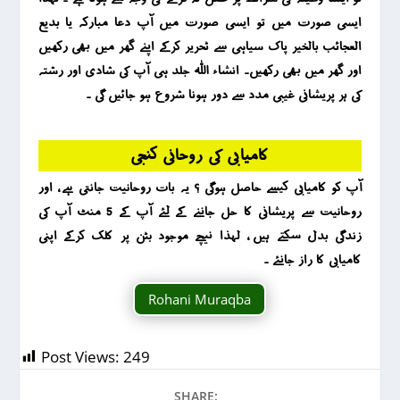
ایسی صورت میں تو ایسی صؤرت میں آپ دعا مبارکہ یا بدیع
العجائب بالخیر پاک سیاہی سے ٹحریر کرکے اپنے گھر میں بھی رکھیں
اور گھر میں بھی رکھیں۔ انشاء اللہ جلد ہی آپ کی شادی اور رشتہ
کی ہر پریشانی غیبی مدد سے دور ہونا شروع ہو جائیں گی ۔
کامیابی کی روحانی کنجی
آپ کو کامیابی کیسے حاصل ہوگی ؟ یہ بات روحانیت جانتی ہے ، اور
روحانیت سے پریشانی کا حل جاننے کے لئے آپ کے 5 منٹ آپ کی
زندگی بدل سکتے ہیں ، لہذا نیچے موجود بٹن پر کلک کرکے اپنی
کامیابی کا راز جانئے ۔
Rohani Muraqba
Post Views:
249
SHARE: