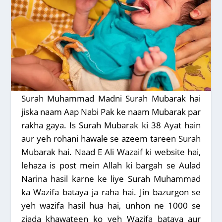
Surah Muhammad Madni Surah Mubarak hai
jiska naam Aap Nabi Pak ke naam Mubarak par
rakha gaya. Is Surah Mubarak ki 38 Ayat hain
aur yeh rohani hawale se azeem tareen Surah
Mubarak hai. Naad E Ali Wazaif ki website hai,
lehaza is post mein Allah ki bargah se Aulad
Narina hasil karne ke liye Surah Muhammad
ka Wazifa bataya ja raha hai. Jin bazurgon se
yeh wazifa hasil hua hai, unhon ne 1000 se
ziada khawateen ko yeh Wazifa bataya aur