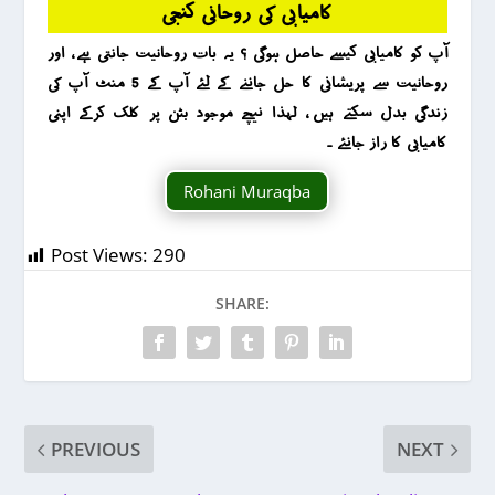
کامیابی کی روحانی کنجی
آپ کو کامیابی کیسے حاصل ہوگی ؟ یہ بات روحانیت جانتی ہے ، اور
روحانیت سے پریشانی کا حل جاننے کے لئے آپ کے 5 منٹ آپ کی
زندگی بدل سکتے ہیں ، لہذا نیچے موجود بٹن پر کلک کرکے اپنی
کامیابی کا راز جانئے ۔
Rohani Muraqba
Post Views:
290
SHARE:
PREVIOUS
NEXT