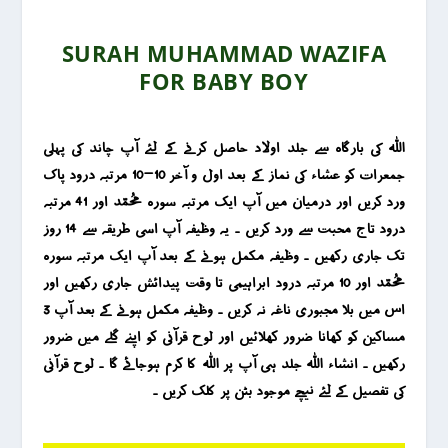
SURAH MUHAMMAD WAZIFA
FOR BABY BOY
اللہ کی بارگاہ سے جلد اولاد حاصل کرنے کے لئے آپ چاند کی پہلی
جمعرات کو عشاء کی نماز کے بعد اول و آخر 10-10 مرتبہ درود پاک
ورد کریں اور درمیان میں آپ ایک مرتبہ سورہ محمد اور 41 مرتبہ
درود تاج محبت سے ورد کریں ۔ یہ وظیفہ آپ اسی طریقہ سے 14 روز
تک جاری رکھیں ۔ وظیفہ مکمل ہونے کے بعد آپ ایک مرتبہ سورہ
محمد اور 10 مرتبہ درود ابراہیمی تا وقت پیدائش جاری رکھیں اور
اس میں بلا مجبوری ناغہ نہ کریں ۔ وظیفہ مکمل ہونے کے بعد آپ 3
مساکین کو کھانا ضرور کھلائیں اور لوح قرآنی کو اپنے گلے میں ضرور
رکھیں ۔ انشاء اللہ جلد ہی آپ پر اللہ کا کرم ہوجائے گا ۔ لوح قرآنی
کی تفصیل کے لئے نیچے موجود بٹن پر کلک کریں ۔