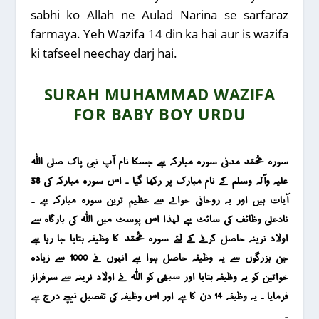
sabhi ko Allah ne Aulad Narina se sarfaraz
farmaya. Yeh Wazifa 14 din ka hai aur is wazifa
ki tafseel neechay darj hai.
SURAH MUHAMMAD WAZIFA
FOR BABY BOY URDU
سورہ محمد مدنی سورہ مبارکہ ہے جسکا نام آپ نبی پاک صلی اللہ
علیہ وآلہ وسلم کے نام مبارک پر رکھا گیا ۔ اس سورہ مبارکہ کی 38
آیات ہیں اور یہ روحانی حوالے سے عظیم ترین سورہ مبارکہ ہے ۔
نادعلی وظائف کی سائٹ ہے لہذا اس پوسٹ میں اللہ کی بارگاہ سے
اولاد نرینہ حاصل کرنے کے لئے سورہ محمد کا وظیفہ بتایا جا رہا ہے
جن بزرگوں سے یہ وظیفہ حاصل ہوا ہے انہوں نے 1000 سے زیادہ
خواتین کو یہ وظیفہ بتایا اور سبھی کو اللہ نے اولاد نرینہ سے سرفراز
فرمایا ۔ یہ وظیفہ 14 دن کا ہے اور اس وظیفہ کی تفصیل نیچے درج ہے
۔