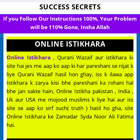
SUCCESS SECRETS
If you Follow Our Instructions 100%, Your Problem
will be 110% Gone, Insha Allah
ONLINE ISTIKHARA
Online Istikhara
, Qurani Wazaif aur istikhara ki
site hai jes me aap ko aap ki har pareshani se nijat k
liye Qurani Wazaif hasil hon ghay, iss k ilawa app
Istikhara k zarya kisi bhe pareshani ka rohani hal
bhe jan sakte hain, Online Istikha pakistan , India ,
Uk aur USA me mojood muslims k liye hai aur iss
site se aap ko sirf such( truth ) hasil ho gha, site
Online Istikhara ke Zamadar Syda Noor Ali Fatima
hai.