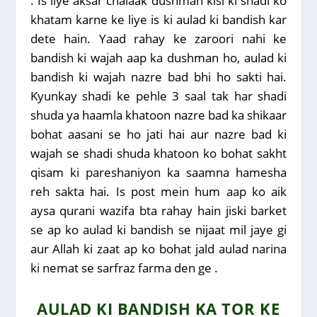
. Is liye aksar chalaak dushman kisi ki shadi ko
khatam karne ke liye is ki aulad ki bandish kar
dete hain. Yaad rahay ke zaroori nahi ke
bandish ki wajah aap ka dushman ho, aulad ki
bandish ki wajah nazre bad bhi ho sakti hai.
Kyunkay shadi ke pehle 3 saal tak har shadi
shuda ya haamla khatoon nazre bad ka shikaar
bohat aasani se ho jati hai aur nazre bad ki
wajah se shadi shuda khatoon ko bohat sakht
qisam ki pareshaniyon ka saamna hamesha
reh sakta hai. Is post mein hum aap ko aik
aysa qurani wazifa bta rahay hain jiski barket
se ap ko aulad ki bandish se nijaat mil jaye gi
aur Allah ki zaat ap ko bohat jald aulad narina
ki nemat se sarfraz farma den ge .
AULAD KI BANDISH KA TOR KE