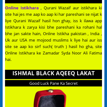
Online Istikhara
, Qurani Wazaif aur istikhara ki
site hai jes me aap ko aap ki har pareshani se nijat k
liye Qurani Wazaif hasil hon ghay, iss k ilawa app
Istikhara k zarya kisi bhe pareshani ka rohani hal
bhe jan sakte hain, Online Istikha pakistan , India ,
Uk aur USA me mojood muslims k liye hai aur iss
site se aap ko sirf such( truth ) hasil ho gha, site
Online Istikhara ke Zamadar Syda Noor Ali Fatima
hai.
ISHMAL BLACK AQEEQ LAKAT
Good Luck Pane Ka Secret