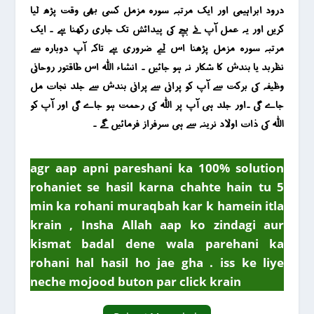
درود ابراہیمی اور ایک مرتبہ سورہ مزمل کسی بھی وقت پڑھ لیا
کریں اور یہ عمل آپ نے بچے کی پیدائش تک جاری رکھنا ہے ۔ ایک
مرتبہ سورہ مزمل پڑھنا اس لیے ضروری ہے تاکہ آپ دوبارہ سے
نظربد یا بندش کا شکار نہ ہو جائیں ۔ انشاء اللہ اس طاقتور روحانی
وظیفہ کی برکت سے آپ کو پرانی سے پرانی بندش سے جلد نجات مل
جاے گی ۔اور جلد ہی آپ پر اللہ کی رحمت ہو جاے گی اور آپ کو
اللہ کی ذات اولاد نرینہ سے ہی سرفراز فرمائیں گے ۔
agr aap apni pareshani ka 100% solution
rohaniet se hasil karna chahte hain tu 5
min ka rohani muraqbah kar k hamein itla
krain , Insha Allah aap ko zindagi aur
kismat badal dene wala parehani ka
rohani hal hasil ho jae gha . iss ke liye
neche mojood buton par click krain