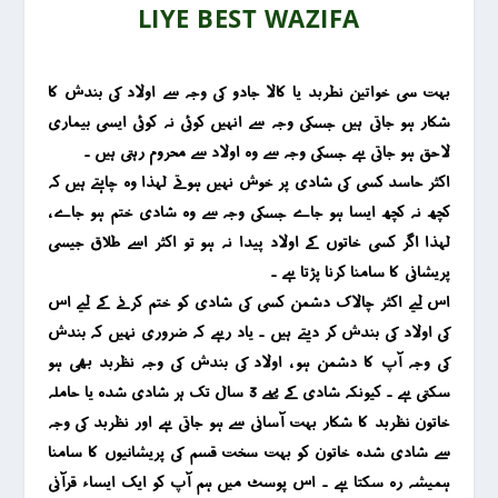
LIYE BEST WAZIFA
بہت سی خواتین نطربد یا کالا جادو کی وجہ سے اولاد کی بندش کا
شکار ہو جاتی ہیں جسکی وجہ سے انہیں کوئی نہ کوئی ایسی بیماری
لاحق ہو جاتی ہے جسکی وجہ سے وہ اولاد سے محروم رہتی ہیں ۔
اکثر حاسد کسی کی شادی پر خوش نہیں ہوتے لہذا وہ چاہتے ہیں کہ
کچھ نہ کچھ ایسا ہو جاے جسکی وجہ سے وہ شادی ختم ہو جاے ،
لہذا اگر کسی خاتوں کے اولاد پیدا نہ ہو تو اکثر اسے طلاق جیسی
پریشانی کا سامنا کرنا پڑتا ہے ۔
اس لیے اکثر چالاک دشمن کسی کی شادی کو ختم کرنے کے لیے اس
کی اولاد کی بندش کر دیتے ہیں ۔ یاد رہے کہ ضروری نہیں کہ بندش
کی وجہ آپ کا دشمن ہو ، اولاد کی بندش کی وجہ نظربد بھی ہو
سکتی ہے ۔ کیونکہ شادی کے پہے 3 سال تک ہر شادی شدہ یا حاملہ
خاتون نظربد کا شکار بہت آسانی سے ہو جاتی ہے اور نظربد کی وجہ
سے شادی شدہ خاتون کو بہت سخت قسم کی پریشانیوں کا سامنا
ہمیشہ رہ سکتا ہے ۔ اس پوسٹ میں ہم آپ کو ایک ایساء قرآنی