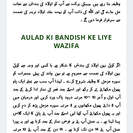
وظیفہ بتا رہے ہیں جسکی برکت سے آپ کو اولاد کی بندش سے نجات
مل جاے گی اور اللہ کی ذات آپ کو بہت جلد اولاد نرینہ کی نعمت
سے سرفراز فرما دیں گے ۔
AULAD KI BANDISH KE LIYE
WAZIFA
اگر کوئی بہن اولاد کی بندش کا شکار ہے یا کسی اور وجہ سے کوئی
بہن اولاد کی نعمت سے محروم ہے تو بہن چاند کی پہلی جمعرات کو
سورہ مزمل کا وظیفہ شروع کرے ۔ لہذا آپ سب سے پہلے ایک پاو
پھول مکھانے لے کر رکھ اور اسکے بعد فجر کی نماز ادا کرنے کے بعد
آپ اول و آخر 10 -10 مرتبہ درود پاک ورد کریں اور درمیان میں
آپ 3 دانے پھول مکھانوں پر 3 مرتبہ سورہ مزمل پڑھ کر دم کریں
اور یہ پھول مکھانے آپ کھا لیں اسکے بعد آپ نے پانی کا ایک گلاس
پینا لینا ہے ۔ یہ عمل آپ نے ہر فرض نماز کے بعد کرنا ہے اور یہ پورا
عمل آپ نے 14 دن تک کرنا ہے ۔ 14 دن کے بعد آپ نے 10 مرتبہ