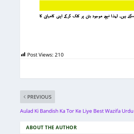
ور روحانیت سے پریشانی کا حل جاننے کے لئے آپ کے 5 منٹ آپ کی زندگی بدل سکتے ہیں ، لہذا نیچے موجود بٹن پر کلک کرکے اپنی کامیابی کا
Post Views:
210
PREVIOUS
Aulad Ki Bandish Ka Tor Ke Liye Best Wazifa Urdu
ABOUT THE AUTHOR