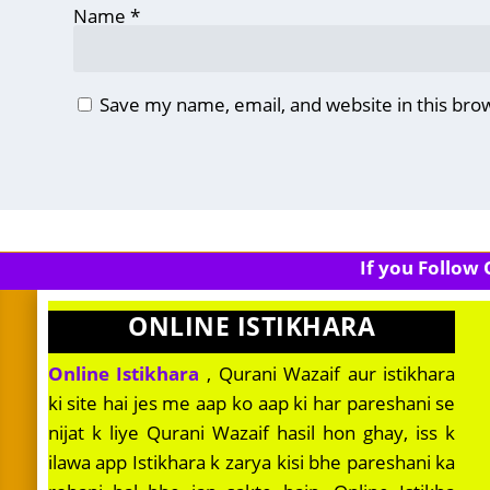
Name
*
Save my name, email, and website in this bro
If you Follow
ONLINE ISTIKHARA
Online Istikhara
, Qurani Wazaif aur istikhara
ki site hai jes me aap ko aap ki har pareshani se
nijat k liye Qurani Wazaif hasil hon ghay, iss k
ilawa app Istikhara k zarya kisi bhe pareshani ka