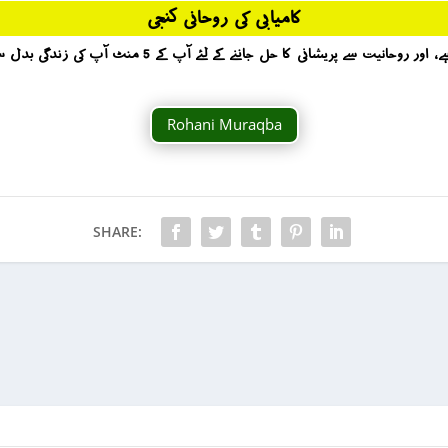
کامیابی کی روحانی کنجی
آپ کو کامیابی کیسے حاصل ہوگی ؟ یہ بات روحانیت جانتی ہے ، ا
Rohani Muraqba
SHARE: