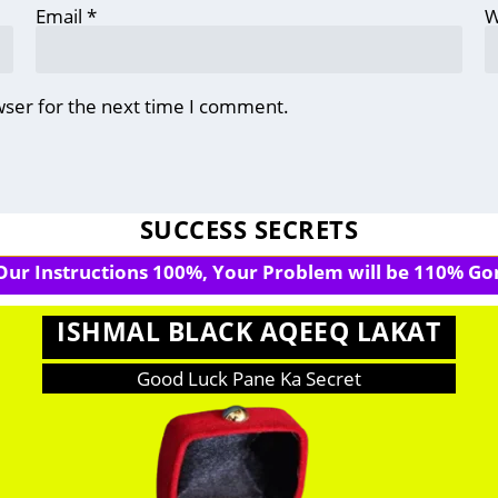
Email
*
W
wser for the next time I comment.
SUCCESS SECRETS
 Our Instructions 100%, Your Problem will be 110% Gon
ISHMAL BLACK AQEEQ LAKAT
Good Luck Pane Ka Secret