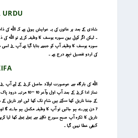
A URDU
شادی کے بعد ہر خاتوں کی یہ خواہش ہوتی ہے کہ اللہ کی ذ
۔ لیکن اگر کوئی بہن سورہ یوسف کا وظیفہ کرلے تو اللہ ک
کی اردو تفصیل نیچے درج ہے ۔
IFA
اللہ کی بارگاہ سے خوصورت اولاد حاصل کرنے کے لیے آپ نے
نماز ادا کرنے کے بعد
ناریل کا ٹکرہ آپ صبح سورج نکلنے سے پہلے پہلے کھا لیا ک
کبھی خطا نہیں گیا ۔