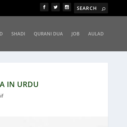
D
SHADI
QURANI DUA
JOB
AULAD
A IN URDU
if