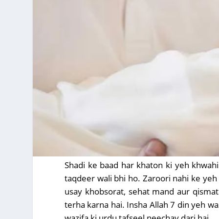
Shadi ke baad har khaton ki yeh khwahis
taqdeer wali bhi ho. Zaroori nahi ke yeh
usay khobsorat, sehat mand aur qismat w
terha karna hai. Insha Allah 7 din yeh w
wazifa ki urdu tafseel neechay darj hai .