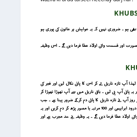
KHUBS
 بھی ہو ۔ ضروری نہیں کہ یہ خواہش ہر خاتون کی پوری ہو
 کرنے سے اللہ کی ذات آپ کو صحت مند ، خوبصورت اور قسمت والی اولاد عطا فرما دیں گے ۔ اس وظیفہ
KH
ا آپ تازہ ناریل لے کر اس کا پانی نکال لیں اور فجر کی
 دم کریں اور یہ پانی آپ پی لیں ۔ باقی ناریل میں سے آپ تھوڑا تھوڑا کر
تھ گائے کا دودھ بھی استعمال کریں ۔ یہ عمل آپ نے 7 دن تک کرنا ہے اور اور ہر روز آپ نے تازہ ناریل کا پانی دم کرکے ضرور پینا ہے ۔ جب
7 دن پورے ہو جائیں تو آپ کا وظیفہ مکمل ہو جاے گا اور 7 دن کے بعد آپ روزانہ بچے کی پیدائش تک ناریل لے چھوٹے سے ٹکرے پر 10 مرتبہ درود ابراہیمی اور 100 مرتبہ یا مصور پڑھ کر دم کریں اور یہ
لی اولاد عطا فرما دیں گے ۔ یہ وظیفہ بے حد مجرب ہے اور