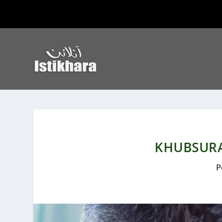
KHUBSURA
P