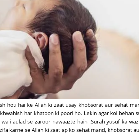
h hoti hai ke Allah ki zaat usay khobsorat aur sehat ma
 khwahish har khatoon ki poori ho. Lekin agar koi behan sur
ali aulad se zaroor nawaazte hain .Surah yusuf ka wazif
azifa karne se Allah ki zaat ap ko sehat mand, khobsorat au