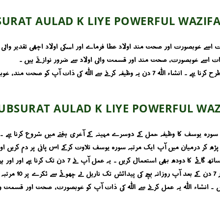
URAT AULAD K LIYE POWERFUL WAZIF
ات اسے خوبصورت اور صحت مند اولاد عطا فرماے اور اسکی اولاد اچھی تقدیر والی
ی ذات اسے خوبصورت ، صحت مند اور قسمت والی اولاد سے ضرور نوازتے ہیں ۔
سورہ یوسف کا وظیفہ آپ کو جیسے بتایا گیا ہے آپ نے اسی طرح کرنا ہے ۔ انشاء اللہ 7 دن یہ وظیفہ
UBSURAT AULAD K LIYE POWERFUL WAZ
 سورہ یوسف کا وظیفہ حمل کے دوسرے مہینہ کے آخری ہفتے میں شروع کرنا ہے ۔ لہذ
 آپ اول وآخر 10 -10 مرتبہ درود پاک پڑھ کر درمیان میں آپ ایک مرتبہ سورہ یوسف تلاوت کرکے اس پانی پر
کے جتنا ناریل کھا سکتے ہیں شام تک کھا لیں اور ناریل کے سا
ریں ۔ انشاء اللہ یہ عمل کرنے سے اللہ کی ذات آپ کو خوبصورت ، صحت اور قسمت وا