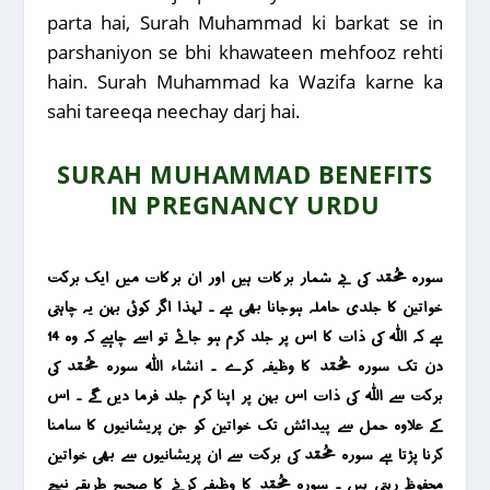
parta hai, Surah Muhammad ki barkat se in
parshaniyon se bhi khawateen mehfooz rehti
hain. Surah Muhammad ka Wazifa karne ka
sahi tareeqa neechay darj hai.
SURAH MUHAMMAD BENEFITS
IN PREGNANCY URDU
سورہ محمد کی بے شمار برکات ہیں اور ان برکات میں ایک برکت
خواتین کا جلدی حاملہ ہوجانا بھی ہے ۔ لہذا اگر کوئی بہن یہ چاہتی
ہے کہ اللہ کی ذات کا اس پر جلد کرم ہو جائے تو اسے چاہیے کہ وہ 14
دن تک سورہ محمد کا وظیفہ کرے ۔ انشاء اللہ سورہ محمد کی
برکت سے اللہ کی ذات اس بہن پر اپنا کرم جلد فرما دیں گے ۔ اس
کے علاوہ حمل سے پیدائش تک خواتین کو جن پریشانیوں کا سامنا
کرنا پڑتا ہے سورہ محمد کی برکت سے ان پریشانیوں سے بھی خواتین
محفوظ رہتی ہیں ۔ سورہ محمد کا وظیفہ کرنے کا صحیح طریقہ نیچے