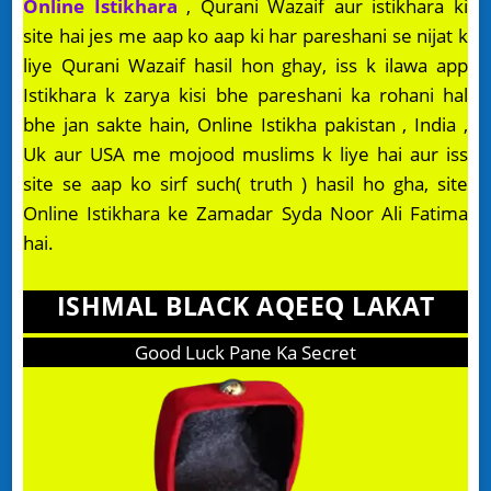
Online Istikhara
, Qurani Wazaif aur istikhara ki
site hai jes me aap ko aap ki har pareshani se nijat k
liye Qurani Wazaif hasil hon ghay, iss k ilawa app
Istikhara k zarya kisi bhe pareshani ka rohani hal
bhe jan sakte hain, Online Istikha pakistan , India ,
Uk aur USA me mojood muslims k liye hai aur iss
site se aap ko sirf such( truth ) hasil ho gha, site
Online Istikhara ke Zamadar Syda Noor Ali Fatima
hai.
ISHMAL BLACK AQEEQ LAKAT
Good Luck Pane Ka Secret