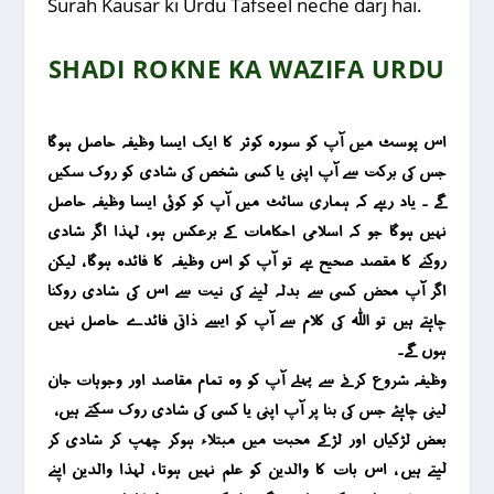
Surah Kausar ki Urdu Tafseel neche darj hai.
SHADI ROKNE KA WAZIFA URDU
اس پوسٹ میں آپ کو سورہ کوثر کا ایک ایسا وظیفہ حاصل ہوگا
جس کی برکت سے آپ اپنی یا کسی شخص کی شادی کو روک سکیں
گے ۔ یاد رہے کہ ہماری سائٹ میں آپ کو کوئی ایسا وظیفہ حاصل
نہیں ہوگا جو کہ اسلامی احکامات کے برعکس ہو ، لہذا اگر شادی
روکنے کا مقصد صحیح ہے تو آپ کو اس وظیفہ کا فائدہ ہوگا ، لیکن
اگر آپ محض کسی سے بدلہ لینے کی نیت سے اس کی شادی روکنا
چاہتے ہیں تو اللہ کی کلام سے آپ کو ایسے ذاتی فائدے حاصل نہیں
ہوں گے۔
وظیفہ شروع کرنے سے پہلے آپ کو وہ تمام مقاصد اور وجوہات جان
لینی چاہئے جس کی بنا پر آپ اپنی یا کسی کی شادی روک سکتے ہیں ،
بعض لڑکیاں اور لڑکے محبت میں مبتلاء ہوکر چھپ کر شادی کر
لیتے ہیں ، اس بات کا والدین کو علم نہیں ہوتا ، لہذا والدین اپنے