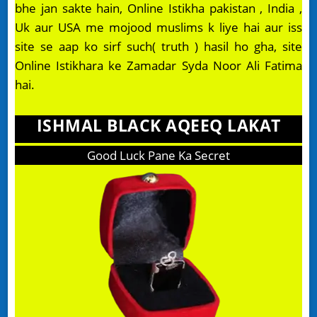
bhe jan sakte hain, Online Istikha pakistan , India ,
Uk aur USA me mojood muslims k liye hai aur iss
site se aap ko sirf such( truth ) hasil ho gha, site
Online Istikhara ke Zamadar Syda Noor Ali Fatima
hai.
ISHMAL BLACK AQEEQ LAKAT
Good Luck Pane Ka Secret