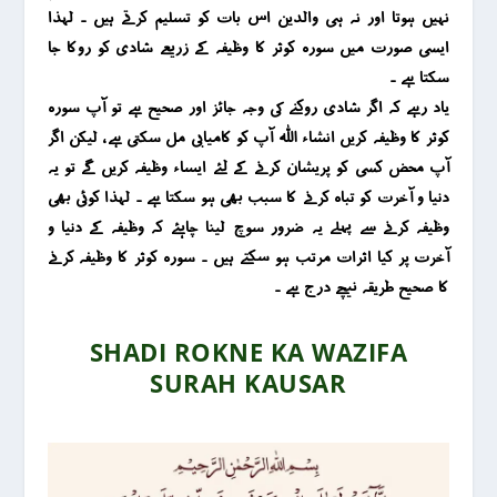
نہیں ہوتا اور نہ ہی والدین اس بات کو تسلیم کرتے ہیں ۔ لہذا
ایسی صؤرت میں سورہ کوثر کا وظیفہ کے زریعے شادی کو روکا جا
سکتا ہے ۔
یاد رہے کہ اگر شادی روکنے کی وجہ جائز اور صحیح ہے تو آپ سورہ
کوثر کا وظیفہ کریں انشاء اللہ آپ کو کامیابی مل سکتی ہے ، لیکن اگر
آپ محض کسی کو پریشان کرنے کے لئے ایساء وظیفہ کریں گے تو یہ
دنیا و آخرت کو تباہ کرنے کا سبب بھی ہو سکتا ہے ۔ لہذا کوئی بھی
وظیفہ کرنے سے پہلے یہ ضرور سوچ لینا چاہئے کہ وظیفہ کے دنیا و
آخرت پر کیا اثرات مرتب ہو سکتے ہیں ۔ سورہ کوثر کا وظیفہ کرنے
کا صحیح طریقہ نیچے درج ہے ۔
SHADI ROKNE KA WAZIFA
SURAH KAUSAR