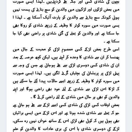
بچوں کی شادی کسی اور جگہ طے کردیتےہیں ۔لہذا ایسی صورت
میں بعض لڑکوں اور لڑکیوں میں والدین کو سچ بتانے کی ہمت نہیں
ہوتی کیونکہ سچ بتانے سے والدین کو ہارٹ آٹیک آسکتا ہے ۔ لہذا ا
یسی صورت میں سورہ کوثر کا وظیفہ کے زریعے شادی کو روکا بھی
جا سکتا ہے اور والدین کو پہلے کی گئی شادی پر راضی بھی کیا جا
سکتا ہے ۔
اسی طرح بعض لڑکے کسی معصوم لڑکی کو محبت کے جال میں
پھنسا کر ان سے شادی کا وعدہ کر لیتے ہیں ، لیکن کچھ عرصہ کے بعد
ان کی شادی کسی دوسری لڑکی سے طے ہوجاتی ہے جس کی وجہ سے
پہلی لڑکی پر پریشانی کی بچلیاں گرنے لگتی ہیں۔ لہذا ایسی صورت
میں سورہ کوثر کا وظیفہ کے زریعے ایسے حالات پیدا کئے جا سکتے ہیں
کہ لڑکا اس لڑکی سے شادی کے لئے خود بھی راضی ہوگا اور اپنے
والدین کو بھی ہر حال میں شادی کے لئے راضی کرئے گا ۔
بعض اوقات کسی لڑکی کی شادی کسی ایسے لڑکے سے طے ہو جاتی ہے
جو کہ پہلے سے شادی شدہ ہوتا ہے اور اس لڑکے میں ایسی برائیاں
بھی ہوتی ہیں کہ کوئی بھی لڑکی اس کے ساتھ خوش نہیں رہ سکتی ،
لڑکے کی دوسری شادی ہا اس کی بری عادات کا والدین کو علم