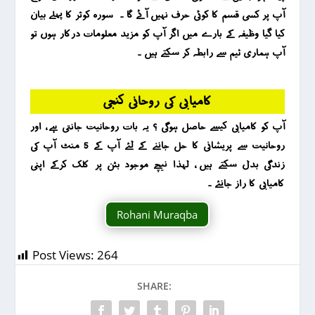
آپ پر کسی قسم کا کوئی حرف نہیں آئے گا ۔ سورہ کوثر کا پہلے بیان
کیا گیا وظیفہ کے بارے میں اگر آپ کو مزید معلومات درکار ہوں تو
آپ ہماری ٹیم سے رابطہ کر سکتے ہیں ۔
کامیابی کی روحانی کنجی
آپ کو کامیابی کیسے حاصل ہوگی ؟ یہ بات روحانیت جانتی ہے ، اور
روحانیت سے پریشانی کا حل جاننے کے لئے آپ کے 5 منٹ آپ کی
زندگی بدل سکتے ہیں ، لہذا نیچے موجود بٹن پر کلک کرکے اپنی
کامیابی کا راز جانئے ۔
Rohani Muraqba
Post Views:
264
SHARE: