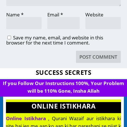
Name
*
Email
*
Website
Save my name, email, and website in this
browser for the next time I comment.
SUCCESS SECRETS
If you Follow Our Instructions 100%, Your Problem
will be 110% Gone, Insha Allah
ONLINE ISTIKHARA
Online Istikhara
, Qurani Wazaif aur istikhara ki
site hai jes me aap ko aap ki har pareshani se nijat k