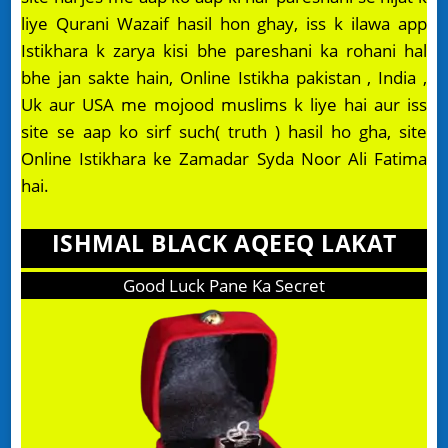
liye Qurani Wazaif hasil hon ghay, iss k ilawa app
Istikhara k zarya kisi bhe pareshani ka rohani hal
bhe jan sakte hain, Online Istikha pakistan , India ,
Uk aur USA me mojood muslims k liye hai aur iss
site se aap ko sirf such( truth ) hasil ho gha, site
Online Istikhara ke Zamadar Syda Noor Ali Fatima
hai.
ISHMAL BLACK AQEEQ LAKAT
Good Luck Pane Ka Secret