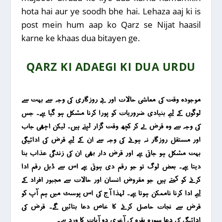
hota hai aur ye soodh bhe hai. Lehaza aaj ki is
post mein hum aap ko Qarz se Nijat haasil
karne ke khaas dua bitayen ge.
QARZ KI ADAEGI KI DUA URDU
موجودہ وقت کی معاشی حالات اور بے روزگاری کی وجہ سے بہت سے
لوگوں کے لیے بنیادی ضروریات کو پورا کرنا مشکل ہو گیا ہے۔ جس
کی وجہ سے وہ قرض لے کر کچھ وقت گزار لیتے ہیں۔ لیکن اچھی جاب
اور مستقل روزگار نہ ہونے کی وجہ سے ان کے لیے قرض کی ادائیگی
بہت مشکل ہو جاتی ہے اور قرض دار بھی ان کی زندگی عذاب بنا
دیتا ہے۔ بعض لوگ تو جو رقم دی ہوتی ہے اس سے ڈبل رقم ادا
کرنے کو کہتے ہیں جو مقروض انسان اور حالات سے مجبور افراد کے
لیے ادا کرنا ناممکن ہوتا ہے۔ لہذا آج کی اس پوسٹ میں ہم آپ کو
قرض سے نجات حاصل کرنے کا خاص دعا بتائیں گے۔ قرض کی
ادائیگی کی دعا سورہ بقرہ کی آخری دو آیات کا ورد ہے۔