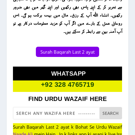
سے تحریر کر کے اپنے پاس بھی رکھیں اور اپنے گھر میں بھی ضرور
رکھیں۔ انشاء اللہ آپ کے رزق ، مال میں بہت برکت ہو گی۔ اس
روحانی عمل کے بارے میں اگر آپ کو مزید معلومات درکار ہے تو
آپ آمنہ بہن سے رابطہ کر سکتے ہیں۔
Surah Baqarah Last 2 ayat
WHATSAPP
+92 328 4765719
FIND URDU WAZAIF HERE
Surah Baqarah Last 2 ayat k Bohat Se Urdu Wazaif
Naade Ali
mein Hain , In k links app ki asani k liye Iss