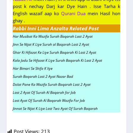
post k nechay Darj kar Dye Hain . Isse Tarha k
English wazaif aap ko
Qurani Dua
mein Hasil hon
ghay .
Rabbi Inni Lima Anzalta Related Post
Har Musibat Ka Wazifa Surah Baqarah Last 2 Ayat
Jinn Se Nijat K Liye Surah al Baqarah Last 2 Ayat
Ghar Ki Hifazat Ke Liye Surah Baqarah Ki Last 2 Ayat
Kala Jadu Se Hifazat K Liye Surah Baqarah Ki Last 2 Ayat
Har Bimari Se Shifa K liye
Surah Baqarah Last 2 Ayat Nazar Bad
Dolat Pane Ka Wazifa Surah Baqarah Last 2 Ayat
Last 2 Ayat Of Surah Al Baqarah for Job
Last Ayat Of Surah Al Baqarah Wazifa For Job
Jinnat Se Nijat K Liye Last Two Ayat Of Surah Baqarah
Post Views:
213