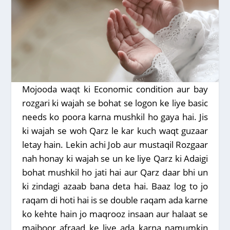
Mojooda waqt ki Economic condition aur bay
rozgari ki wajah se bohat se logon ke liye basic
needs ko poora karna mushkil ho gaya hai. Jis
ki wajah se woh Qarz le kar kuch waqt guzaar
letay hain. Lekin achi Job aur mustaqil Rozgaar
nah honay ki wajah se un ke liye Qarz ki Adaigi
bohat mushkil ho jati hai aur Qarz daar bhi un
ki zindagi azaab bana deta hai. Baaz log to jo
raqam di hoti hai is se double raqam ada karne
ko kehte hain jo maqrooz insaan aur halaat se
majboor afraad ke liye ada karna namumkin