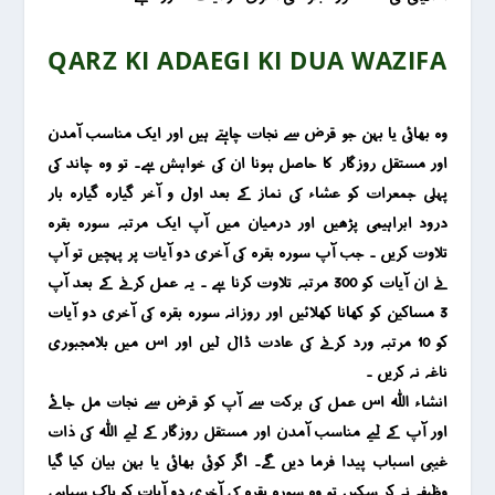
QARZ KI ADAEGI KI DUA WAZIFA
وہ بھائی یا بہن جو قرض سے نجات چاہتے ہیں اور ایک مناسب آمدن
اور مستقل روزگار کا حاصل ہونا ان کی خواہش ہے۔ تو وہ چاند کی
پہلی جمعرات کو عشاء کی نماز کے بعد اول و آخر گیارہ گیارہ بار
درود ابراہیمی پڑھیں اور درمیان میں آپ ایک مرتبہ سورہ بقرہ
تلاوت کریں ۔ جب آپ سورہ بقرہ کی آخری دو آیات پر پہچیں تو آپ
نے ان آیات کو 300 مرتبہ تلاوت کرنا ہے ۔ یہ عمل کرنے کے بعد آپ
3 مساکین کو کھانا کھلائیں اور روزانہ سورہ بقرہ کی آخری دو آیات
کو 10 مرتبہ ورد کرنے کی عادت ڈال لیں اور اس میں بلامجبوری
ناغہ نہ کریں ۔
انشاء اللہ اس عمل کی برکت سے آپ کو قرض سے نجات مل جائے
اور آپ کے لیے مناسب آمدن اور مستقل روزگار کے لیے اللہ کی ذات
غیبی اسباب پیدا فرما دیں گے۔ اگر کوئی بھائی یا بہن بیان کیا گیا
وظیفہ نہ کر سکیں تو وہ سورہ بقرہ کی آخری دو آیات کو پاک سیاہی