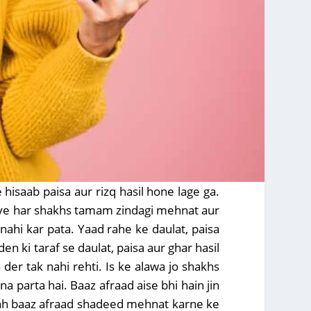
 hisaab paisa aur rizq hasil hone lage ga.
 liye har shakhs tamam zindagi mehnat aur
nahi kar pata. Yaad rahe ke daulat, paisa
n ki taraf se daulat, paisa aur ghar hasil
 der tak nahi rehti. Is ke alawa jo shakhs
a parta hai. Baaz afraad aise bhi hain jin
arah baaz afraad shadeed mehnat karne ke