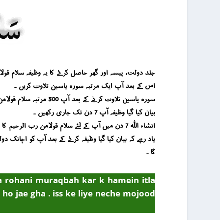
جلد دولت ، پیسہ اور گھر حاصل کرنے کا یہ وظیفہ سلام قولا من رب الرحیم کا ہے ۔ یہ سورہ ی
اس کے بعد آپ ایک مرتبہ سورہ یاسین تلاوت کریں ۔
سورہ یاسین تلاوت کرنے کے بعد آپ 300 مرتبہ سلام قولامن رب الرحیم ورد کریں ۔
بیان کیا گیا وظیفہ آپ 7 دن تک جاری رکھیں ۔
انشاء اللہ 7 دن میں آپ کے لئے سلام قولامن رب الرحیم کا روحانی فیض جاری ہو جاے گی جس کی وجہ سے آپ کو دولت ، پیسہ اور گھر حاصل ہونے کے لئے اسباب پیدا ہونا شروع ہو جائیں گے ۔
یاد رہے کہ بیان کیا گیا وظیفہ کرنے کے بعد آپ کو اچانک
گا ۔
ka rohani muraqbah kar k hamein itla
 ho jae gha . iss ke liye neche mojood