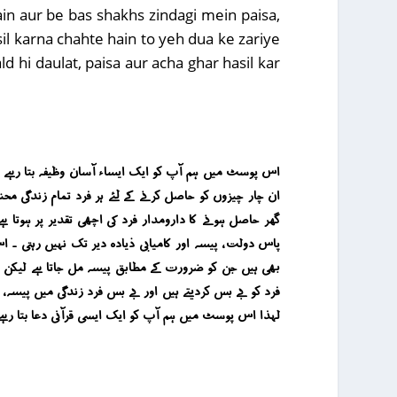
ain aur be bas shakhs zindagi mein paisa,
asil karna chahte hain to yeh dua ke zariye
ld hi daulat, paisa aur acha ghar hasil kar
اس پوسٹ میں ہم آپ کو ایک ایساء آسان وظیفہ بتا رہے ہ
ان چار چیزوں کو حاصل کرنے کے لئے ہر فرد تمام زندگی مح
گھر حاصل ہونے کا دارومدار فرد کی اچھی تقدیر پر ہوتا ہ
پاس دولت ، پیسہ اور کامیابی ذیادہ دیر تک نہیں رہتی ۔ ا
بھی ہیں جن کو ضرورت کے مطابق پیسہ مل جاتا ہے لیکن وہ 
فرد کو بے بس کردیتے ہیں اور بے بس فرد زندگی میں پیسہ ، د
لہذا اس پوسٹ میں ہم آپ کو ایک ایسی قرآنی دعا بتا رہے