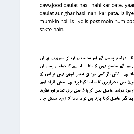
bawajood daulat hasil nahi kar pate, yaa
daulat aur ghar hasil nahi kar pata. Is li
mumkin hai. Is liye is post mein hum aap k
sakte hain.
 دولت ، پیسہ ، گھر اور محبت ہر فرد کی ضرورت ہے اور
ر گھر حاصل نہیں کر پاتا ۔ یاد رہے کہ دولت ، پیسہ اور
تا ہے ۔ لیکن اگر کسی فرد کی تقدیر اچھی نہیں تو اس کے
نے میں دشواریوں کا سامنا کرنا پڑتا ہے ۔بعض افراد ایسے
وجود دولت حاصل نہیں کر پاتے یعنی بری تقدیر اور نظربد
ھا گھر حاصل کرنا چاہتے ہیں تو یہ دعا کے زریعے ممکن ہے ۔