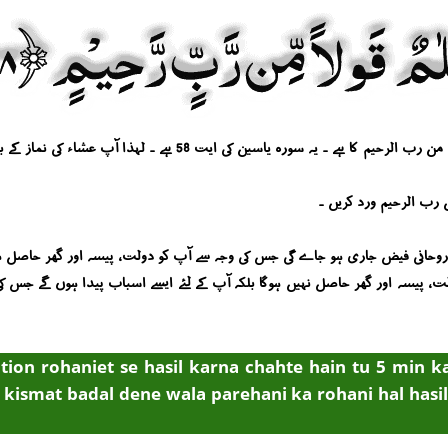
اسین کی ایت 58 ہے ۔ لہذا آپ عشاء کی نماز کے بعد 10 مرتبہ شریف پڑھیں ۔
 دولت ، پیسہ اور گھر حاصل نہیں ہوگا بلکہ آپ کے لئے ایسے اسباب پیدا ہوں گے جس
tion rohaniet se hasil karna chahte hain tu 5 min 
r kismat badal dene wala parehani ka rohani hal hasil