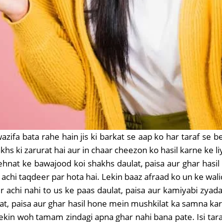
ifa bata rahe hain jis ki barkat se aap ko har taraf se be
khs ki zarurat hai aur in chaar cheezon ko hasil karne ke
nat ke bawajood koi shakhs daulat, paisa aur ghar hasil 
achi taqdeer par hota hai. Lekin baaz afraad ko un ke walide
eer achi nahi to us ke paas daulat, paisa aur kamiyabi zyada
at, paisa aur ghar hasil hone mein mushkilat ka samna karn
i lekin woh tamam zindagi apna ghar nahi bana pate. Isi t