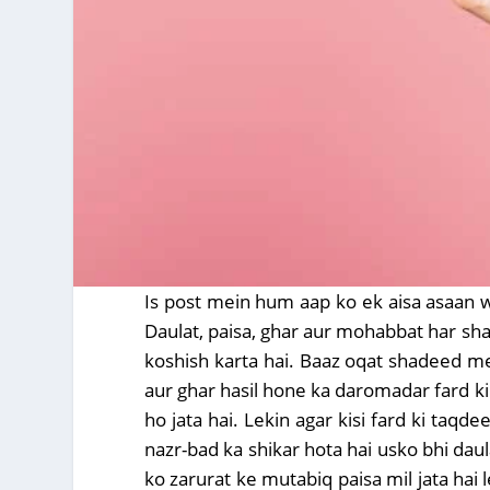
Is post mein hum aap ko ek aisa asaan waz
Daulat, paisa, ghar aur mohabbat har sha
koshish karta hai. Baaz oqat shadeed meh
aur ghar hasil hone ka daromadar fard ki 
ho jata hai. Lekin agar kisi fard ki taqd
nazr-bad ka shikar hota hai usko bhi daul
ko zarurat ke mutabiq paisa mil jata ha