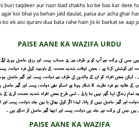
ni buri taqdeer aur nazr-bad shakhs ko be bas kar dete h
ye agar koi bhai ya behan jald daulat, paisa aur acha ghar h
o ek aisi qurani dua bata rahe hain jis ki barkat se aap ja
PAISE AANE KA WAZIFA URDU
یں جس کی برکت سے آپ کو ہر طرف سے بے حساب پیسہ اور رزق حاصل ہونے لگے گا ۔
نت اور کوشش کرتا ہے ۔ بعض اوقات شدید محنت کے باوجود کوئی فرد دولت ، پیسہ او
ے ۔ لیکن بعض افراد کو ان کے والدین کی طرف سے دولت ، پیسہ اور گھر حاصل ہوجا
س کے علاوہ جو فرد نظربد کا شکار ہوتا ہے اسکو بھی دولت ، پیسہ اور گھر حاصل ہو
تمام زندگی اپنا گھر نہیں بنا پاتے ۔ اسی طرح بعض افراد شدید محنت کرنے کے با
ولت اور گھر حاصل نہیں کر پاتا۔ لہذا اگر کوئی بھائی یا بہن جلد دولت ، پیسہ اور اچ
 ہیں جس کی برکت سے جلد ہی دولت ، پیسہ اور اچھا گھر حاصل کر سکتے ہیں ۔
PAISE AANE KA WAZIFA