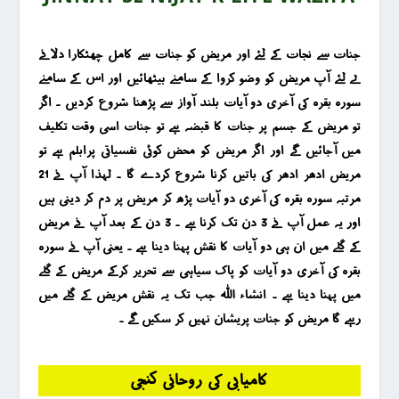
جنات سے نجات کے لئے اور مریض کو جنات سے کامل چھٹکارا دلانے
لے لئے آپ مریض کو وضو کروا کے سامنے بیٹھائیں اور اس کے سامنے
سورہ بقرہ کی آخری دو آیات بلند آواز سے پڑھنا شروع کردیں ۔ اگر
تو مریض کے جسم پر جنات کا قبضہ ہے تو جنات اسی وقت تکلیف
میں آجائیں گے اور اگر مریض کو محض کوئی نفسیاتی پرابلم ہے تو
مریض ادھر ادھر کی باتیں کرنا شروع کردے گا ۔ لہذا آپ نے 21
مرتبہ سورہ بقرہ کی آخری دو آیات پڑھ کر مریض پر دم کر دینی ہیں
اور یہ عمل آپ نے 3 دن تک کرنا ہے ۔ 3 دن کے بعد آپ نے مریض
کے گلے میں ان ہی دو آیات کا نقش پہنا دینا ہے ۔ یعنی آپ نے سورہ
بقرہ کی آخری دو آیات کو پاک سیاہی سے تحریر کرکے مریض کے گلے
میں پہنا دینا ہے ۔ انشاء اللہ جب تک یہ نقش مریض کے گلے میں
رہے گا مریض کو جنات پریشان نہیں کر سکیں گے ۔
کامیابی کی روحانی کنجی