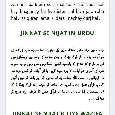
zamana qadeem se jinnat ko khauf zada kar
kay bhaganay ke liye istemaal kiya jata raha
hai . Iss qurani amal ki detail nechay darj hai .
JINNAT SE NIJAT IN URDU
جنات سے نجات اور حفاظت کے لئے بہترین دعا سورہ بقرہ کی آخری
دو آیات ہیں ۔ اگر کوئی بھائی یا بہن جنات کی وجہ سے پریشان ہیں
اور ہر طرح کے علاج کے باوجود انھیں شفا نہیں مل رہی تو وہ سورہ
بقرہ کی آخری دو آیات کا ورد خود کریں یا ان آیات کو کسی فرد سے
دم کروائیں ۔ انشاء اللہ جنات بھاگ جائیں گے اور پلٹ کر نہیں آئیں
گے ۔یہ قرآنی عمل زمانہ قدیم سے جنات کو خوف زدہ کرکے بھگانے کے
لئے استعمال کیا جاتا رہا ہے ۔اس قرآنی عمل کا طریقہ نیچے درج کر
دیا گیا ہے ۔
JINNAT SE NIJAT K LIYE WAZIFA