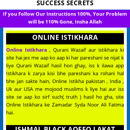
SUCCESS SECRETS
If you Follow Our Instructions 100%, Your Problem
will be 110% Gone, Insha Allah
ONLINE ISTIKHARA
Online Istikhara
, Qurani Wazaif aur istikhara ki
site hai jes me aap ko aap ki har pareshani se nijat k
liye Qurani Wazaif hasil hon ghay, iss k ilawa app
Istikhara k zarya kisi bhe pareshani ka rohani hal
bhe jan sakte hain, Online Istikha pakistan , India ,
Uk aur USA me mojood muslims k liye hai aur iss
site se aap ko sirf such( truth ) hasil ho gha, site
Online Istikhara ke Zamadar Syda Noor Ali Fatima
hai.
ISHMAL BLACK AQEEQ LAKAT