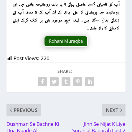
آپ کو کامیابی کیسے حاصل ہوگی ؟ یہ بات روحانیت جانتی ہے ، اور
روحانیت سے پریشانی کا حل جاننے کے لئے آپ کے 5 منٹ آپ کی
زندگی بدل سکتے ہیں ، لہذا نیچے موجود بٹن پر کلک کرکے اپنی
کامیابی کا راز جانئے ۔
Rohani Muraqba
Post Views:
220
SHARE:
PREVIOUS
NEXT
Dushman Se Bachne Ki
Jinn Se Nijat K Liye
Dua Naade Ali
Surah al Baqarah Last 2