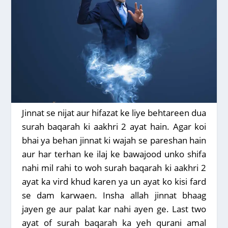
Jinnat se nijat aur hifazat ke liye behtareen dua
surah baqarah ki aakhri 2 ayat hain. Agar koi
bhai ya behan jinnat ki wajah se pareshan hain
aur har terhan ke ilaj ke bawajood unko shifa
nahi mil rahi to woh surah baqarah ki aakhri 2
ayat ka vird khud karen ya un ayat ko kisi fard
se dam karwaen. Insha allah jinnat bhaag
jayen ge aur palat kar nahi ayen ge. Last two
ayat of surah baqarah ka yeh qurani amal