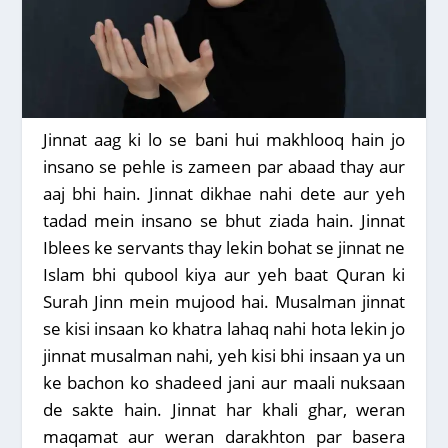
Jinnat aag ki lo se bani hui makhlooq hain jo
insano se pehle is zameen par abaad thay aur
aaj bhi hain. Jinnat dikhae nahi dete aur yeh
tadad mein insano se bhut ziada hain. Jinnat
Iblees ke servants thay lekin bohat se jinnat ne
Islam bhi qubool kiya aur yeh baat Quran ki
Surah Jinn mein mujood hai. Musalman jinnat
se kisi insaan ko khatra lahaq nahi hota lekin jo
jinnat musalman nahi, yeh kisi bhi insaan ya un
ke bachon ko shadeed jani aur maali nuksaan
de sakte hain. Jinnat har khali ghar, weran
maqamat aur weran darakhton par basera