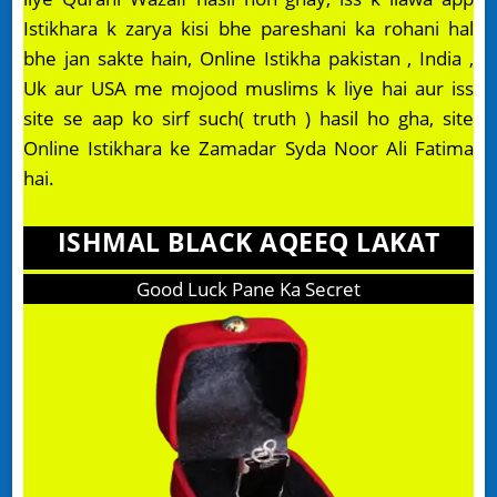
Istikhara k zarya kisi bhe pareshani ka rohani hal
bhe jan sakte hain, Online Istikha pakistan , India ,
Uk aur USA me mojood muslims k liye hai aur iss
site se aap ko sirf such( truth ) hasil ho gha, site
Online Istikhara ke Zamadar Syda Noor Ali Fatima
hai.
ISHMAL BLACK AQEEQ LAKAT
Good Luck Pane Ka Secret