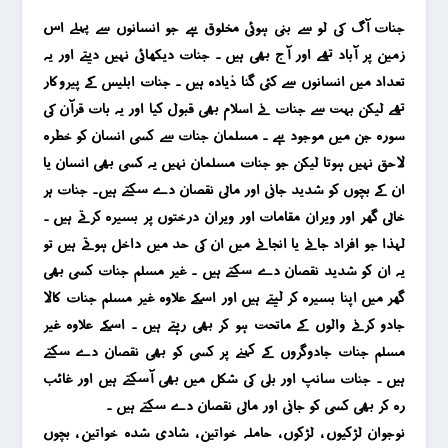
جنات آگ کی لو سے بنی ہوئی مخلوق ہے جو انسانوں سے پہلے اس
زمین پر آباد تھے اور آج بھی ہیں ۔ جنات دیکھائی نہیں دیتے اور یہ
تعداد میں انسانوں سے کئی گنا ذیادہ ہیں ۔ جنات ابلیس کے پیروکار
تھے لیکن بہت سے جنات نے اسلام بھی قبول کیا اور یہ بات قرآن کی
سورہ جن میں موجود ہے ۔ مسلمان جنات سے کسی انسان کو خطرہ
لاحق نہیں ہوتا لیکن جو جنات مسلمان نہیں یہ کسی بھی انسان یا
ان کے بچوں کو شدید جانی اور مالی نقصان دے سکتے ہیں۔ جنات ہر
خالی گھر اور ویران مقامات اور ویران درختوں پر بسیرہ کرتے ہیں ۔
لہذا جو افراد جانے یا انجانے میں ان کی حد میں داخل ہوتے ہیں تو
یہ ان کو شدید نقصان دے سکتے ہیں ۔ غیر مسلم جنات کسی بھی
گھر میں اپنا بسیرہ کر لیتے ہیں اور اسکے علاوہ غیر مسلم جنات کالا
جادو کرنے والوں کے ماتحت ہو کر بھی رہتے ہیں ۔ اسکے علاوہ غیر
مسلم جنات جادوگروں کے کہنے پر کسی کو بھی نقصان دے سکتے
ہیں ۔ جنات سانپ اور بلی کی شکل میں بھی آسکتے ہیں اور غائب
رہ کر بھی کسی کو جانی اور مالی نقصان دے سکتے ہیں ۔
نوجوان لڑکیوں ، لڑکوں ، حاملہ خواتین ، شادی شدہ خواتین ، بچوں