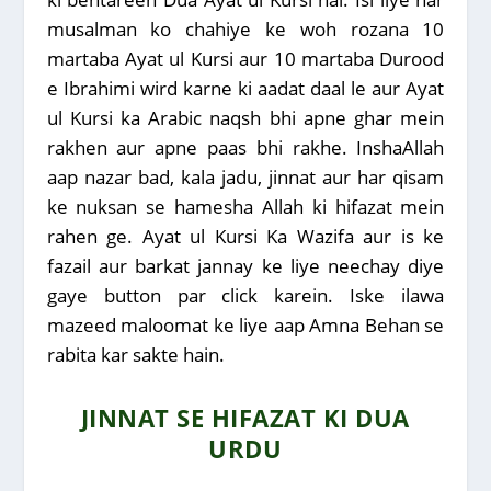
musalman ko chahiye ke woh rozana 10
martaba Ayat ul Kursi aur 10 martaba Durood
e Ibrahimi wird karne ki aadat daal le aur Ayat
ul Kursi ka Arabic naqsh bhi apne ghar mein
rakhen aur apne paas bhi rakhe. InshaAllah
aap nazar bad, kala jadu, jinnat aur har qisam
ke nuksan se hamesha Allah ki hifazat mein
rahen ge. Ayat ul Kursi Ka Wazifa aur is ke
fazail aur barkat jannay ke liye neechay diye
gaye button par click karein. Iske ilawa
mazeed maloomat ke liye aap Amna Behan se
rabita kar sakte hain.
JINNAT SE HIFAZAT KI DUA
URDU