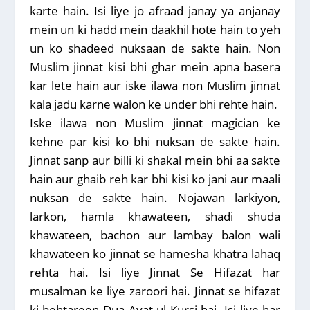
karte hain. Isi liye jo afraad janay ya anjanay
mein un ki hadd mein daakhil hote hain to yeh
un ko shadeed nuksaan de sakte hain. Non
Muslim jinnat kisi bhi ghar mein apna basera
kar lete hain aur iske ilawa non Muslim jinnat
kala jadu karne walon ke under bhi rehte hain.
Iske ilawa non Muslim jinnat magician ke
kehne par kisi ko bhi nuksan de sakte hain.
Jinnat sanp aur billi ki shakal mein bhi aa sakte
hain aur ghaib reh kar bhi kisi ko jani aur maali
nuksan de sakte hain. Nojawan larkiyon,
larkon, hamla khawateen, shadi shuda
khawateen, bachon aur lambay balon wali
khawateen ko jinnat se hamesha khatra lahaq
rehta hai. Isi liye Jinnat Se Hifazat har
musalman ke liye zaroori hai. Jinnat se hifazat
ki behtareen Dua Ayat ul Kursi hai. Isi liye har