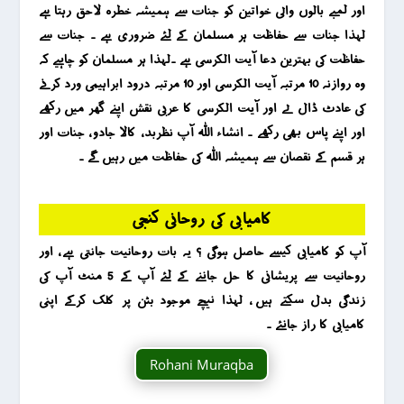
اور لمبے بالوں والی خواتین کو جنات سے ہمیشہ خطرہ لاحق رہتا ہے
لہذا جنات سے حفاظت ہر مسلمان کے لئے ضروری ہے ۔ جنات سے
حفاظت کی بہترین دعا آیت الکرسی ہے ۔لہذا ہر مسلمان کو چاہیے کہ
وہ روازنہ 10 مرتبہ آیت الکرسی اور 10 مرتبہ درود ابراہیمی ورد کرنے
کی عادٹ ڈال لے اور آیت الکرسی کا عربی نقش اپنے گھر میں رکھے
اور اپنے پاس بھی رکھے ۔ انشاء اللہ آپ نظربد ، کالا جادو ، جنات اور
ہر قسم کے نقصان سے ہمیشہ اللہ کی حفاظت میں رہیں گے ۔
کامیابی کی روحانی کنجی
آپ کو کامیابی کیسے حاصل ہوگی ؟ یہ بات روحانیت جانتی ہے ، اور
روحانیت سے پریشانی کا حل جاننے کے لئے آپ کے 5 منٹ آپ کی
زندگی بدل سکتے ہیں ، لہذا نیچے موجود بٹن پر کلک کرکے اپنی
کامیابی کا راز جانئے ۔
Rohani Muraqba