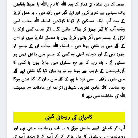
جمعہ کے دن عشاء کی نماز کے بعد اللہ کا نام یااللہ یا حفیظ یاقابض
پاک سیاہی سے تحریر کریں اور اپنے گھر میں رکھ دیں ۔ یہ عمل کرنے
کے بعد آپ ایک مسکین کو کھانا کھلادیں انشاء اللہ جنات اسی
وقت آپ کا گھر چھوڑ کر بھاگ جائیں گے ۔ اگر جنات کسی لڑکے یا
لڑکی کے جسم میں آکر باتیں کرتے ہوں یا دھمکی لگاتے ہوں تو اس
کے گلے میں یہ نقش پہنا دیں ۔ انشاء اللہ جنات ان کے جسم کو
چھوڑ دیں گے اور دوبارہ کبھی وہ کسی کے جسم میں داخل نہیں ہو
سکیں گے ۔ یاد رہے کہ جو بچے سکول میں جاتے ہوں یا کسی کا
گزرقبرستان کے قریب سے ہوتا ہو تو وہ بیان کیا گیا نقش اپنے گلے
میں ضرور رکھے ۔ جس فرد یا بچے کے گلے میں بیان کیا گیا نقش ہوگا
وہ جنات ، کالا جادو ، نظربد ، شیطانی اثرات اور حادثات سے ہمیشہ
اللہ کی حفاظت میں رہے گا
کامیابی کی روحانی کنجی
آپ کو کامیابی کیسے حاصل ہوگی ؟ یہ بات روحانیت جانتی ہے ، اور
روحانیت سے پریشانی کا حل جاننے کے لئے آپ کے 5 منٹ آپ کی