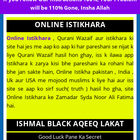
will be 110% Gone, Insha Allah
ONLINE ISTIKHARA
Online Istikhara
, Qurani Wazaif aur istikhara ki
site hai jes me aap ko aap ki har pareshani se nijat k
liye Qurani Wazaif hasil hon ghay, iss k ilawa app
Istikhara k zarya kisi bhe pareshani ka rohani hal
bhe jan sakte hain, Online Istikha pakistan , India ,
Uk aur USA me mojood muslims k liye hai aur iss
site se aap ko sirf such( truth ) hasil ho gha, site
Online Istikhara ke Zamadar Syda Noor Ali Fatima
hai.
ISHMAL BLACK AQEEQ LAKAT
Good Luck Pane Ka Secret