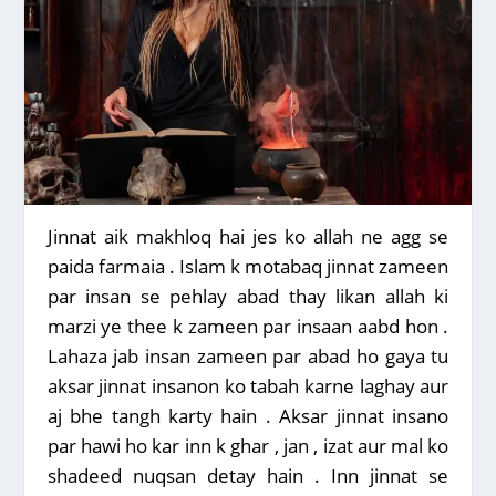
Jinnat aik makhloq hai jes ko allah ne agg se
paida farmaia . Islam k motabaq jinnat zameen
par insan se pehlay abad thay likan allah ki
marzi ye thee k zameen par insaan aabd hon .
Lahaza jab insan zameen par abad ho gaya tu
aksar jinnat insanon ko tabah karne laghay aur
aj bhe tangh karty hain . Aksar jinnat insano
par hawi ho kar inn k ghar , jan , izat aur mal ko
shadeed nuqsan detay hain . Inn jinnat se