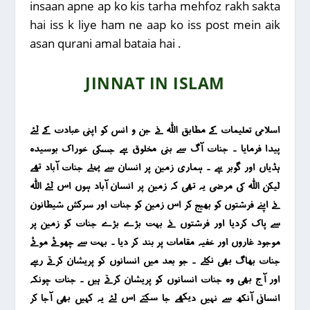
insaan apne ap ko kis tarha mehfoz rakh sakta
hai iss k liye ham ne aap ko iss post mein aik
asan qurani amal bataia hai .
JINNAT IN ISLAM
اسلامی تعلیمات کے مطابق اللہ نے جن و انس کو اپنی عبادت کے لئے
پیدا فرمایا ۔ جنات آگ سے بنی مخلوق ہے جسکی خوراک بوسیدہ
ہڈیاں اور گوبر ہے ۔ ہماری زمین پر انسان سے پہلے جنات آباد تھے
لیکن اللہ کی مرضی یہ تھی کہ زمین پر انسان آباد ہوں اس لئے اللہ
نے اپنے فرشتوں کو بھیج کر اس زمین کو جنات اور سرکش شیطانون
سے پاک کردیا اور فرشتوں نے بہت بڑے بڑے جنات کو زمین پر
موجود غاروں اور خفیہ مقامات پر بند کر دیا ۔ بہت سے چھوٹے موٹے
جنات بھاگ بھی نکلے ۔ جو بعد میں انسانوں کو پریشان کرتے رہے
اور آج بھی وہ جنات انسانوں کو پریشان کرتے ہیں ۔ جنات چونکہ
انسانی آنکھ سے نہیں دیکھے جا سکتے اس لئے یہ کہیں بھی آجا کر