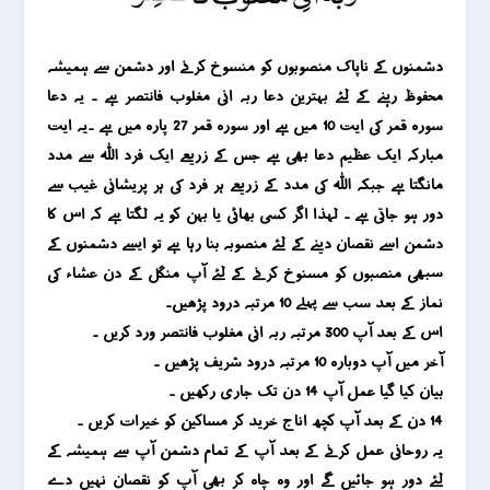
دشمنوں کے ناپاک منصوبوں کو منسوخ کرنے اور دشمن سے ہمیشہ
محفوظ رہنے کے لئے بہترین دعا ربہ انی مغلوب فانتصر ہے ۔ یہ دعا
سورہ قمر کی ایت 10 میں ہے اور سورہ قمر 27 پارہ میں ہے ۔یہ ایت
مبارکہ ایک عظیم دعا بھی ہے جس کے زریعے ایک فرد اللہ سے مدد
مانگتا ہے جبکہ اللہ کی مدد کے زریعے ہر فرد کی ہر پریشانی غیب سے
دور ہو جاتی ہے ۔ لہذا اگر کسی بھائی یا بہن کو یہ لگتا ہے کہ اس کا
دشمن اسے نقصان دینے کے لئے منصوبہ بنا رہا ہے تو ایسے دشمنوں کے
سبھی منصبوں کو مسنوخ کرنے کے لئے آپ منگل کے دن عشاء کی
نماز کے بعد سب سے پہلے 10 مرتبہ درود پڑھیں۔
اس کے بعد آپ 300 مرتبہ ربہ انی مغلوب فانتصر ورد کریں ۔
آخر میں آپ دوبارہ 10 مرتبہ درود شریف پڑھیں ۔
بیان کیا گیا عمل آپ 14 دن تک جاری رکھیں ۔
14 دن کے بعد آپ کچھ اناج خرید کر مساکین کو خیرات کریں ۔
یہ روحانی عمل کرنے کے بعد آپ کے تمام دشمن آپ سے ہمیشہ کے
لئے دور ہو جائیں گے اور وہ چاہ کر بھی آپ کو نقصان نہیں دے