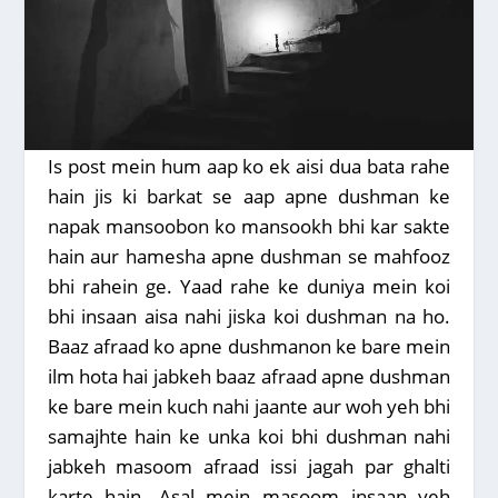
Is post mein hum aap ko ek aisi dua bata rahe
hain jis ki barkat se aap apne dushman ke
napak mansoobon ko mansookh bhi kar sakte
hain aur hamesha apne dushman se mahfooz
bhi rahein ge. Yaad rahe ke duniya mein koi
bhi insaan aisa nahi jiska koi dushman na ho.
Baaz afraad ko apne dushmanon ke bare mein
ilm hota hai jabkeh baaz afraad apne dushman
ke bare mein kuch nahi jaante aur woh yeh bhi
samajhte hain ke unka koi bhi dushman nahi
jabkeh masoom afraad issi jagah par ghalti
karte hain. Asal mein masoom insaan yeh