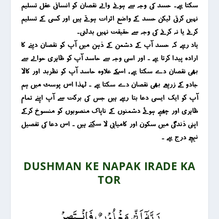
سکتا ہے۔ حسد کی وجہ سے ہونے والے نقصان کو انسانی عقل تسلیم
نہیں کرتی لیکن حسد کے واضع اثرات ہوتے ہیں اور کسی کے تسلیم
کرنے یا نہ کرنے کی وجہ سے حقیقت نہیں بدلتی۔
یاد رہے کہ حسد آپ کے دشمن کے ذہن میں آپ کو نقصان دینے کا
ارادہ پیدا کرتا ہے ۔ اور اسی وجہ سے حاسد آپ کو ظاہری حوالے سے
بھی نقصان دے سکتا ہے ، اسکے علاوہ حاسد آپ کو نظربد اور کالا
جادو کے زریعے بھی نقصان دے سکتا ہے ۔ لہذا اس پوسٹ میں ہم
آپ کو ایک ایسی دعا بتا رہے ہیں جس کی برکت سے آپ اپنے تمام
ظاہری اور چھپے ہوئے دشمنوں کے ناپاک منصوبوں کو منسوخ کرکے
اپنی ذندگی میں سکون اور کامیابی لا سکتے ہیں ۔ اس دعا کی تفصیل
نیچے درج ہے ۔
DUSHMAN KE NAPAK IRADE KA
TOR