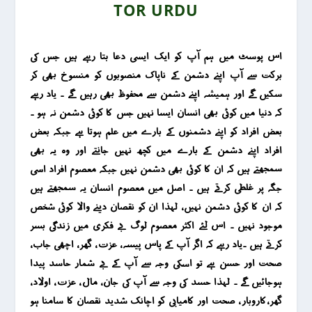
TOR URDU
اس پوسٹ میں ہم آپ کو ایک ایسی دعا بتا رہے ہیں جس کی
برکت سے آپ اپنے دشمن کے ناپاک منصوبوں کو منسوخ بھی کر
سکیں گے اور ہمیشہ اپنے دشمن سے محفوظ بھی رہیں گے ۔ یاد رہے
کہ دنیا میں کوئی بھی انسان ایسا نہیں جس کا کوئی دشمن نہ ہو ۔
بعض افراد کو اپنے دشمنوں کے بارے میں علم ہوتا ہے جبکہ بعض
افراد اپنے دشمن کے بارے میں کچھ نہیں جانتے اور وہ یہ بھی
سمجھتے ہیں کہ ان کا کوئی بھی دشمن نہیں جبکہ معصوم افراد اسی
جگہ پر غلطی کرتے ہیں ۔ اصل میں معصوم انسان یہ سمجھتے ہیں
کہ ان کا کوئی دشمن نہیں ، لہذا ان کو نقصان دینے والا کوئی شخص
موجود نہیں ۔ اس لئے اکثر معصوم لوگ بے فکری میں زندگی بسر
کرتے ہیں ۔یاد رہے کہ اگر آپ کے پاس پیسہ ، عزت ، گھر ، اچھی جاب ،
صحت اور حسن ہے تو اسکی وجہ سے آپ کے بے شمار حاسد پیدا
ہوجائیں گے ۔ لہذا حسد کی وجہ سے آپ کی جان ، مال ، عزت ، اولاد ،
گھر ،کاروبار ، صحت اور کامیابی کو اچانک شدید نقصان کا سامنا ہو