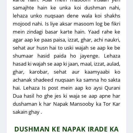
samajhte hain ke unka koi dushman nahi,
lehaza unko nuqsaan dene wala koi shakhs
mojood nahi. Is liye aksar masoom log be fikri
mein zindagi basar karte hain. Yaad rahe ke
agar aap ke paas paisa, izzat, ghar, achi naukri,
sehat aur husn hai to uski wajah se aap ke be
shumaar hasid paida ho jayenge. Lehaza
hasad ki wajah se aap ki jaan, maal, izzat, aulad,
ghar, karobar, sehat aur kaamyaabi ko
achanak shadeed nuqsaan ka samna ho sakta
hai. Lehaza Is post mein aap ko aysi Qurani
Dua hasil ho ghe jes ki waja se aap apne har
dushaman k har Napak Mansooby ka Tor Kar
sakain ghay .
DUSHMAN KE NAPAK IRADE KA