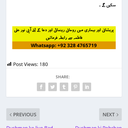
سکیں گے ۔
پریشانی اور بیماری میں روحانی رہنمائی اور دعا کے لئے آپی نور علی
فاطمہ سے رابطہ فرمائیں
Whatsapp: +92 328 4765719
Post Views:
180
SHARE:
PREVIOUS
NEXT
Dushman ke liye Bad
Dushman ki Pehchan