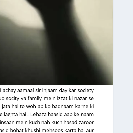
 achay aamaal sir injaam day kar society
o socity ya family mein izzat ki nazar se
ho jata hai to woh ap ko badnaam karne ki
lne laghta hai . Lehaza haasid aap ke naam
ar insaan mein kuch nah kuch hasad zaroor
haasid bohat khushi mehsoos karta hai aur