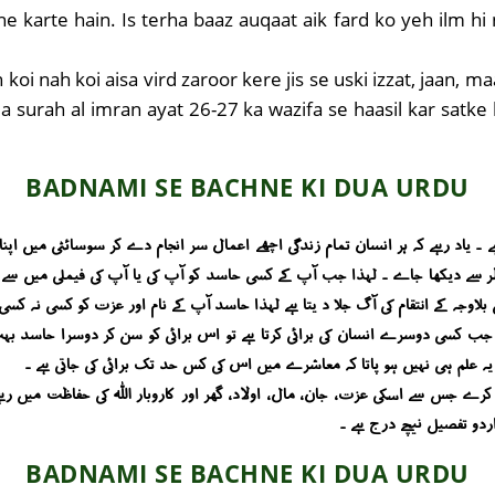
 karte hain. Is terha baaz auqaat aik fard ko yeh ilm hi
 nah koi aisa vird zaroor kere jis se uski izzat, jaan, maa
a surah al imran ayat 26-27 ka wazifa se haasil kar satke h
BADNAMI SE BACHNE KI DUA URDU
امی سے بچنے کی دعا سورہ آل عمران کی آیت 26 اور 27 ہے ۔ یاد رہے کہ ہر انسان تمام زندگی اچھے اعمال سر انجام د
 سے دیکھا جاے ۔ لہذا جب آپ کے کسی حاسد کو آپ کی یا آپ کی فیملی میں سے کسی
وجہ کے انتقام کی آگ جلا د یتا ہے لہذا حاسد آپ کے نام اور عزت کو کسی نہ کسی 
 جب کسی دوسرے انسان کی برائی کرتا ہے تو اس برائی کو سن کر دوسرا حاسد بہ
 علم ہی نہیں ہو پاتا کہ معاشرے میں اس کی کس حد تک برائی کی جاتی ہے ۔
ور کرے جس سے اسکی عزت ، جان ، مال ، اولاد ، گھر اور کاروبار اللہ کی حفاظت میں
BADNAMI SE BACHNE KI DUA URDU