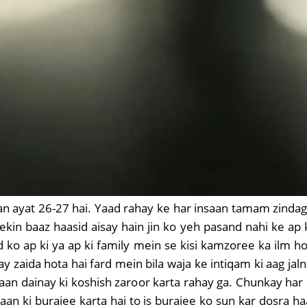
n ayat 26-27 hai. Yaad rahay ke har insaan tamam zindagi
in baaz haasid aisay hain jin ko yeh pasand nahi ke ap k
d ko ap ki ya ap ki family mein se kisi kamzoree ka ilm 
ay zaida hota hai fard mein bila waja ke intiqam ki aag ja
qsaan dainay ki koshish zaroor karta rahay ga. Chunkay h
nsaan ki buraiee karta hai to is buraiee ko sun kar dosra 