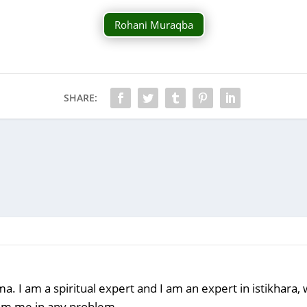
Rohani Muraqba
SHARE:
a. I am a spiritual expert and I am an expert in istikhara
rom me in any problem.