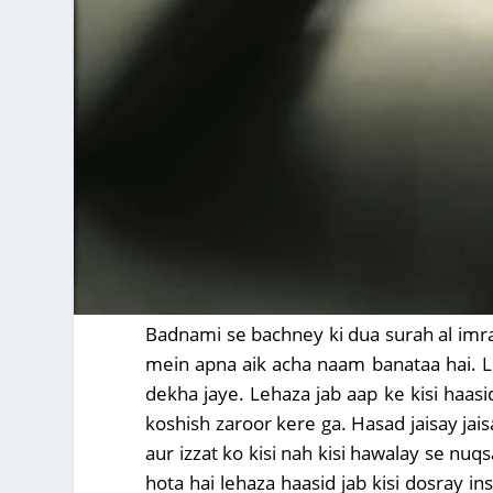
Badnami se bachney ki dua surah al imra
mein apna aik acha naam banataa hai. Lek
dekha jaye. Lehaza jab aap ke kisi haasi
koshish zaroor kere ga. Hasad jaisay jais
aur izzat ko kisi nah kisi hawalay se nu
hota hai lehaza haasid jab kisi dosray i