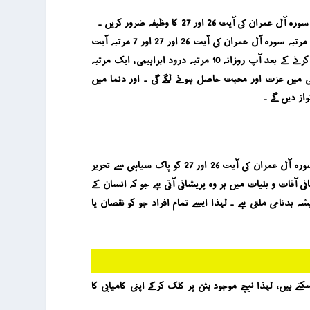
اور 27 کا وظیفہ ضرور کریں ۔
یہ وظیفہ آپ نے جمعہ کے دن فجر کی نماز کے بعد شروع کرنا ہے ۔ لہذا آپ اول وآخر 3 -3 مرتبہ درود پاک ورد کریں اور درمیان میں آپ 21 مرتبہ سورہ آل عمران کی آیت 26 اور 27 اور 7 مرتبہ آیت
الکرسی تلاوت کریں ۔ یہ وظیفہ آپ نے ہر فرض نماز کے بعد کرنا ہے اور اس پورے عمل کو آپ نے 14 دن تک جاری رکھنا ہے ۔ 14 دن وظیفہ کرنے کے بعد آپ روزانہ 10 مرتبہ درود ابراہیمی ، ایک مرتبہ
سائٹی اور فیملی میں عزت اور محبت حاصل ہونے لگے گی ۔ اور دنما میں
از دیں گے ۔
اگر کسی بھائی یا بہن کو یہ ڈر ہو کہ اسے بدنامی کا سامنا کرنا پڑے گا اور اس کے لیے وہ پہلے بیان کیا گیا وظیفہ نہ کر سکے تو وہ جمعہ کے دن سورہ آل عمران کی آیت 26 اور 27 کو پاک سیاہی سے تحریر
نی آفات و بلیات میں ہر وہ پریشانی آتی ہے جو کہ انسان کے
بدنامی ملتی ہے ۔ لہذا ایسے تمام افراد جو کو نقصان یا
ور روحانیت سے پریشانی کا حل جاننے کے لئے آپ کے 5 منٹ آپ کی زندگی بدل سکتے ہیں ، لہذا نیچے موجود بٹن پر کلک کرکے اپنی کامیابی کا