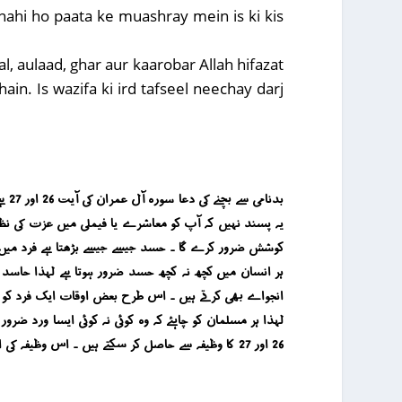
 nahi ho paata ke muashray mein is ki kis
l, aulaad, ghar aur kaarobar Allah hifazat
ain. Is wazifa ki ird tafseel neechay darj
بدن
یہ پسند نہیں کہ آپ کو معاشرے یا فیملی میں عزت کی نظر
کوشش ضرور کرے گا ۔ حسد جیسے جیسے بڑھتا ہے فرد میں بلا
ہر انسان میں کچھ نہ کچھ حسد ضرور ہوتا ہے لہذا حاسد
انجواے بھی کرتے ہیں ۔ اس طرح بعض اوقات ایک فرد کو یہ
لہذا ہر مسلمان کو چاہئے کہ وہ کوئی نہ کوئی ایسا ورد ضر
26 اور 27 کا وظیفہ سے حاصل کر سکتے ہیں ۔ اس وظیفہ کی اردو تفصیل نیچے درج ہے ۔