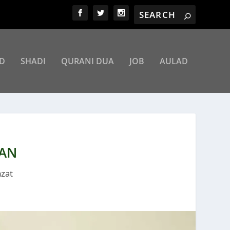
D
SHADI
QURANI DUA
JOB
AULAD
RAN
zat