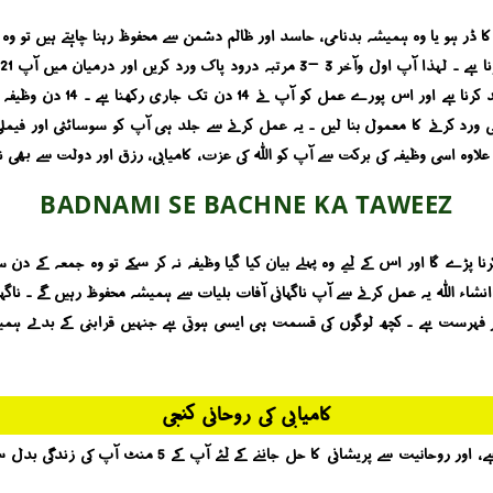
ا وہ ہمیشہ بدنامی ، حاسد اور ظالم دشمن سے محفوظ رہنا چاہتے ہیں تو وہ سورہ آل عمران کی آیت 26 
26 اور 27 اور 1 مرتبہ آیت الکرسی ورد کرنے کا معمول بنا لیں ۔ یہ عمل کرنے سے جلد ہی آپ کو سو
لاوہ اسی وظیفہ کی برکت سے آپ کو اللہ کی عزت ، کامیابی ، رزق اور دولت سے بھی نو
BADNAMI SE BACHNE KA TAWEEZ
انشاء اللہ یہ عمل کرنے سے آپ ناگہانی آفات بلیات سے ہمیشہ محفوظ رہیں گے ۔ ناگہا
 فہرست ہے ۔ کچھ لوگوں کی قسمت ہی ایسی ہوتی ہے جنہیں قرابنی کے بدلے ہمیشہ 
کامیابی کی روحانی کنجی
آپ کو کامیابی کیسے حاصل ہوگی ؟ یہ بات روحانیت جانتی ہے ، ا