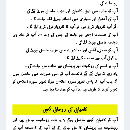
ہو جاے گی ۔
آپ کو جاب میں ترقی ، کامیابی اور عزت حاصل ہونے لگے گی ۔
آپ کی آمدنی اور سیلری میں اضافہ ہونے لگ جاے گا ۔
اگر آپ کاروبار کرتے ہیں تو آپ کا کاروبار ترقی کرنے لگے گا ۔
آپ کی قسمت اچھی ہو جاے گی جس کی وجہ سے آپ کو جلد ہی
دولت حاصل ہونے لگے گی ۔
آپ کو فیملی ، آفس اور معاشرے میں عزت حاصل ہونے گی ۔
ہر کوئی آپ سے محبت کرنے لگے گا ۔
آپ ہر قسم کی روکاوٹ اور پریشانی سے نجات مل جاے گی ۔
یاد رہے کہ بیان کئے گئے فائدے آپ کو اسی صورت میں حاصل ہوں
گے جب آپ کے پاس تعویز سورہ اخلاص ہوگا تعویز سورہ اخلاص کو
تحریر کرنے کا طریقہ ہم نے آپ کو پہلے بتا دیا ہے۔
کامیابی کی روحانی کنجی
آپ کو کامیابی کیسے حاصل ہوگی ؟ یہ بات روحانیت جانتی ہے ، اور
روحانیت سے پریشانی کا حل جاننے کے لئے آپ کے 5 منٹ آپ کی