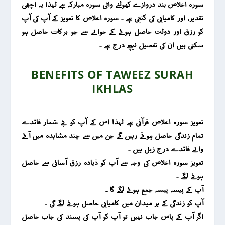
سورہ اخلاص بند دروازے کھولنے والی سورہ مبارکہ ہے لہذا یہ اچھی
تقدیر ، اور کامیابی کی کنجی ہے ۔ سورہ اخلاص کا تعویز کے آپ کی آپ
کو رزق اور دولت حاصل ہونے کے حوالے سے جو برکات حاصل ہو
سکتی ہیں ان کی تفصیل نیچے درج ہے ۔
BENEFITS OF TAWEEZ SURAH
IKHLAS
تعویز سورہ اخلاص قرآنی ہے لہذا اس کے آپ کو بے شمار فائدے
تمام زندگی حاصل ہوتے رہیں گے جن میں سے چند مشاہدہ میں آنے
والے فائدے درج زیل ہیں ۔
تعویز سورہ اخلاص کی وجہ سے آپ کو ذیادہ رزق آسانی سے حاصل
ہونے لگے ۔
آپ کے پیسہ پیسہ جمع ہونے لگے گا ۔
آپ کو زندگی کے ہر میدان میں کامیابی حاصل ہونے لگے گی ۔
اگر آپ کے پاس جاب نہیں تو آپ کو آپ کی پسند کی جاب حاصل