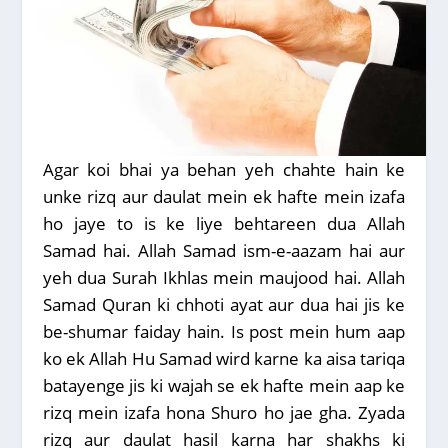
Agar koi bhai ya behan yeh chahte hain ke
unke rizq aur daulat mein ek hafte mein izafa
ho jaye to is ke liye behtareen dua Allah
Samad hai. Allah Samad ism-e-aazam hai aur
yeh dua Surah Ikhlas mein maujood hai. Allah
Samad Quran ki chhoti ayat aur dua hai jis ke
be-shumar faiday hain. Is post mein hum aap
ko ek Allah Hu Samad wird karne ka aisa tariqa
batayenge jis ki wajah se ek hafte mein aap ke
rizq mein izafa hona Shuro ho jae gha. Zyada
rizq aur daulat hasil karna har shakhs ki