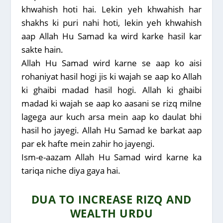
khwahish hoti hai. Lekin yeh khwahish har
shakhs ki puri nahi hoti, lekin yeh khwahish
aap Allah Hu Samad ka wird karke hasil kar
sakte hain.
Allah Hu Samad wird karne se aap ko aisi
rohaniyat hasil hogi jis ki wajah se aap ko Allah
ki ghaibi madad hasil hogi. Allah ki ghaibi
madad ki wajah se aap ko aasani se rizq milne
lagega aur kuch arsa mein aap ko daulat bhi
hasil ho jayegi. Allah Hu Samad ke barkat aap
par ek hafte mein zahir ho jayengi.
Ism-e-aazam Allah Hu Samad wird karne ka
tariqa niche diya gaya hai.
DUA TO INCREASE RIZQ AND
WEALTH URDU