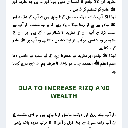
نظربد اور کالا جادو کا احساس نہیں ہوتا اور نہ ہی وہ نظربد اور
کالا جادو کو تسلیم کرتے ہیں ۔
لہذا اگر آپ ذیادہ دولت حاصل کرنا چاہتے ہیں تو آپ کو نظربد اور
کالا جادو سے بچ کر رہنا ہوگا ۔ یاد رہے کہ ہر وہ شخص کو آپ سے
حسد کرتا ہے آپ اس کی نطربد کا شکار ہو سکتے ہیں اور اس کے
علاوہ ہر وہ شخص جو آپ کو اپنا دشمن مانتا ہے وہ آپ پر کالا جادو
کر سکتا ہے ۔
لہذا کالا جادو اور نظربد سے محفوظ رہنے کے لئے سب سے افضل دعا
اسم اعظم اللہ الصمد ہے ۔ جو پڑھنے کا طریقہ ہم نے نیچے درج کردیا
ہے ۔
DUA TO INCREASE RIZQ AND
WEALTH
اگر آپ جلد رزق اور دولت حاصل کرنا چاہتے ہیں تو اس مقصد کے
لئے آپ رات سونے سے پہلے اول و آخر 3-3 مرتبہ درود پاک پڑھیں