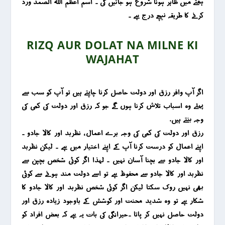
ہفتے میں ظاہر ہونا شروع ہو جائیں گی ۔ اسم اعظم اللہ الصمد ورد
کرنے کا طریقہ نیچے درج ہے ۔
RIZQ AUR DOLAT NA MILNE KI
WAJAHAT
اگر آپ وافر رزق اور دولت حاصل کرنا چاہتے ہیں تو آپ کو سب سے
پہلے وہ اسباب تلاش کرنا ہوں گے جو کہ رزق اور دولت کی کمی کی
وجہ بنتے ہیں.
رزق اور دولت کی کمی کی وجہ برے اعمال ، نظربد اور کالا جادو ۔
اپنے اعمال کو درست کرنا آپ کے اپنے اختیار میں ہے ۔ لیکن نظربد
اور کالا جادو سے بچنا آسان نہیں ۔ لہذا اگر کوئی شخص بچپن سے
نظربد اور کالا جادو سے محفوظ ہے تو اسے دولت مند ہونے سے کوئی
بھی نہیں روک سکتا لیکن اگر کوئی شخص نظربد اور کالا جادو کا
شکار ہے تو وہ شدید محنت اور کوشش کے باوجود زیادہ رزق اور
دولت حاصل نہیں کر پاتا ۔حیرانگی کی بات یہ ہے کہ بعض افراد کو