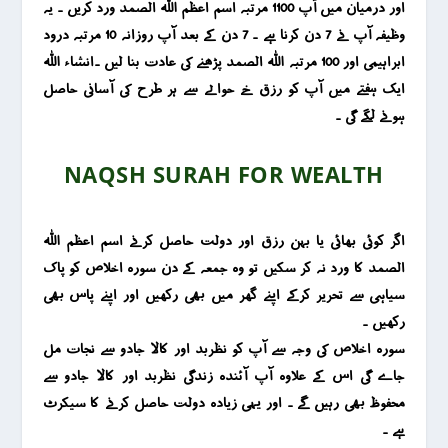
اور درمیان میں آپ 1100 مرتبہ اسم اعظم اللہ الصمد ورد کریں ۔ یہ
وظیفہ آپ نے 7 دن کرنا ہے ۔ 7 دن کے بعد آپ روزانہ 10 مرتبہ درود
ابراہیمی اور 100 مرتبہ اللہ الصمد پڑھنے کی عادت بنا لیں ۔انشاء اللہ
ایک ہفتے میں آپ کو رزق خے حوالے سے ہر طرح کی آسانی حاصل
ہونے لگے گی ۔
NAQSH SURAH FOR WEALTH
اگر کوئی بھائی یا بہن رزق اور دولت حاصل کرنے اسم اعظم اللہ
الصمد کا ورد نہ کر سکیں تو وہ جمعہ کے دن سورہ اخلاص کو پاک
سیاہی سے تحریر کرکے اپنے گھر میں بھی رکھیں اور اپنے پاس بھی
رکھیں ۔
سورہ اخلاص کی وجہ سے آپ کو نظربد اور کالا جادو سے نجات مل
جاے گی اس کے علاوہ آپ آئندہ زندگی نظربد اور کالا جادو سے
محفوظ بھی رہیں گے ۔ اور یہی زیادہ دولت حاصل کرنے کا سیکرٹ
ہے ۔