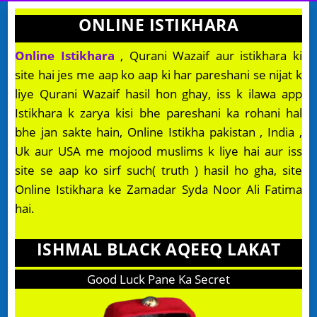
ONLINE ISTIKHARA
Online Istikhara
, Qurani Wazaif aur istikhara ki
site hai jes me aap ko aap ki har pareshani se nijat k
liye Qurani Wazaif hasil hon ghay, iss k ilawa app
Istikhara k zarya kisi bhe pareshani ka rohani hal
bhe jan sakte hain, Online Istikha pakistan , India ,
Uk aur USA me mojood muslims k liye hai aur iss
site se aap ko sirf such( truth ) hasil ho gha, site
Online Istikhara ke Zamadar Syda Noor Ali Fatima
hai.
ISHMAL BLACK AQEEQ LAKAT
Good Luck Pane Ka Secret