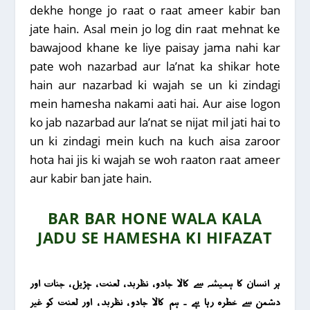
dekhe honge jo raat o raat ameer kabir ban
jate hain. Asal mein jo log din raat mehnat ke
bawajood khane ke liye paisay jama nahi kar
pate woh nazarbad aur la’nat ka shikar hote
hain aur nazarbad ki wajah se un ki zindagi
mein hamesha nakami aati hai. Aur aise logon
ko jab nazarbad aur la’nat se nijat mil jati hai to
un ki zindagi mein kuch na kuch aisa zaroor
hota hai jis ki wajah se woh raaton raat ameer
aur kabir ban jate hain.
BAR BAR HONE WALA KALA
JADU SE HAMESHA KI HIFAZAT
ہر انسان کا ہمیشہ سے کالا جادو ، نظربد ، لعنت ، چڑیل ، جنات اور
دشمن سے خطرہ رہا ہے ۔ ہم کالا جادو ، نظربد ، اور لعنت کو غیر