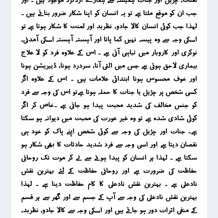
جب ان کو موقع ملتا ہے تو یہ انسان کو اپنا شکار ضرور بناتے ہیں ۔
لہذا جب کوئی انسان کالا جادو ، نظربد اور لعنت کا شکار ہوتا ہے تو
اسکی وجہ سے وہ پیسہ نہیں کما پاتا اور آہستہ آہستہ اسکی آمدنی ،
نوکری اور کاروبار میں تباہی آتی ہے ۔ اس کے علاوہ فرد کو لا علاج
بیماری لاحق ہوتی ہے جس میں الٹی آنا ، سردرد ہونا ، ڈییریشن ہونا
اور خوف محسوس ہونا ابتدائی علامات ہیں ۔
اس کے علاوہ اگر
کسی شخص پر چڑیل یا جنات کا حملہ ہوتا ہےتو اس کی وجہ سے فرد
کو جنس مخالف کی شدید محبت پیدا ہو جاتی ہے ۔خاص کر اگر
کوئی شادی شدہ ہے تو وہ غیر عورت کی محبت میں دیوانہ ہو سکتا
ہے۔ جنات اور چڑیل کی وجہ سے کوئی شخص اپنے پاک کو خود ہی
نقصان دیتا ہے اور اسی وجہ سے فرد شدید حادثات کا بھی شکار ہو
سکتا ہے ۔
لہذا ہر انسان کو پیدا ہونے سے لے کر موت تک روحانی
حفاظت کی ضرورت ہے اور روحانی حفاظت کے لئے بہترین نقش
نادعلی ہے ۔ بہترین نقش نادعلی کا کام حفاظت دینا ہے ۔ لہذا
بہترین نقش نادعلی کی وجہ سے آپ کے جسم سے اور گھر سے ہر قسم
کے منفی اثرات دور ہو جاتے ہیں اور اسکی وجہ سے کالا جادو ، نظربد ،