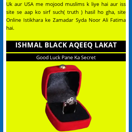
Uk aur USA me mojood muslims k liye hai aur iss
site se aap ko sirf such( truth ) hasil ho gha, site
Online Istikhara ke Zamadar Syda Noor Ali Fatima
hai.
ISHMAL BLACK AQEEQ LAKAT
Good Luck Pane Ka Secret