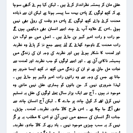
عقلی مان کر ہمشہ نظرانداز کرتے ہیں ۔ لیکن کیا ہم نے کبھی سوچا
ہے کہ کچھ لوگوں کے پاس بہت سا پیسہ ہوتا ہے لیکن ان سے ذیادہ
محنت کرنے والے کچھ لوگوں کے پاس دو وقت کی روٹی بھی نہیں
ہوتی ۔
اس کے علاوہ آپ نے چند ایسے انسان بھی دیکھیں ہوں گے
جو رات و رات امیر کبیر بن جاتے ہیں ۔
اصل میں جو لوگ دن
رات محنت کے باوجود کھانے کے لئے پیسے جمع نہٰ کر پاتے وہ نظربد
اور لعنت کا شکار ہوتے ہیں اور نظربد کی وجہ ان کی زندگی میں
ہمیشہ ناکامی آتی ہے ۔ اور ایسے لوگوں کو جب نظربد اور لعنت سے
نجات مل جاتی ہے تو ان کی زندگی میں کچھ نہ کچھ ایسا ضرور ہو
جاتا ہے جس کی وجہ سے وہ راتوں رات امیر وکبیر ہو جاتے ہیں ۔
لہذا ضروری نہیں کہ جن باتوں کو ہماری عقل نہیں مانتی وہ
موجود نہ ہوں ۔ آج سے ایک ہزار سال پہلے لوگوں کی عقل یہ تسلیم
نہیں کرتی تھے کہ کوئی چاند پر جاے گا ۔ لیکن آج انسان چاند سے
بھی آگے جا چکا ہے ۔ اس طرح کالا جادو ، نظربد ، لعنت ، چڑیل ،
جنات اگر انسان کی سمجھ میں نہیں آتی تو اس کا مطلب یہ ہر گز
نہیں کہ یہ سب چیزیں موجود نہیں ۔ یاد رہے کہ کالا جادو ، نظربد ،
لعنت ، چڑیل اور جنات ہمیشہ سے ہمارے اردگرد موجود ہیں ۔ اور