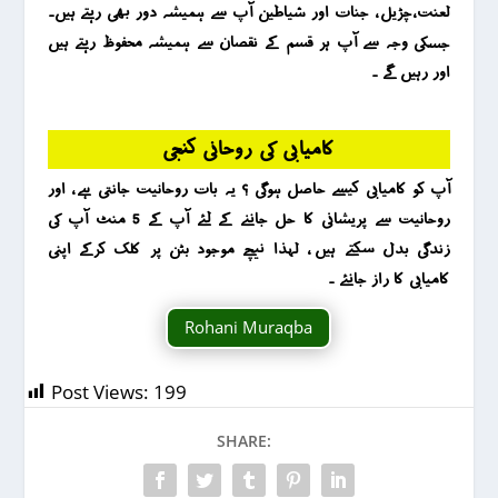
لعنت ،چڑیل ، جنات اور شیاطین آپ سے ہمیشہ دور بھی رہتے ہیں۔
جسکی وجہ سے آپ ہر قسم کے نقصان سے ہمیشہ محفوظ رہتے ہیں
اور رہیں گے ۔
کامیابی کی روحانی کنجی
آپ کو کامیابی کیسے حاصل ہوگی ؟ یہ بات روحانیت جانتی ہے ، اور
روحانیت سے پریشانی کا حل جاننے کے لئے آپ کے 5 منٹ آپ کی
زندگی بدل سکتے ہیں ، لہذا نیچے موجود بٹن پر کلک کرکے اپنی
کامیابی کا راز جانئے ۔
Rohani Muraqba
Post Views:
199
SHARE: