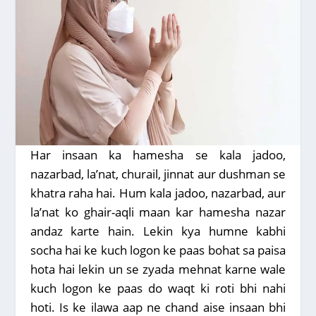
Har insaan ka hamesha se kala jadoo,
nazarbad, la’nat, churail, jinnat aur dushman se
khatra raha hai. Hum kala jadoo, nazarbad, aur
la’nat ko ghair-aqli maan kar hamesha nazar
andaz karte hain. Lekin kya humne kabhi
socha hai ke kuch logon ke paas bohat sa paisa
hota hai lekin un se zyada mehnat karne wale
kuch logon ke paas do waqt ki roti bhi nahi
hoti. Is ke ilawa aap ne chand aise insaan bhi