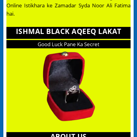
Online Istikhara ke Zamadar Syda Noor Ali Fatima
hai.
ISHMAL BLACK AQEEQ LAKAT
Good Luck Pane Ka Secret
ABOUT US