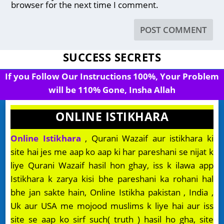
browser for the next time I comment.
SUCCESS SECRETS
If you Follow Our Instructions 100%, Your Problem
will be 110% Gone, Insha Allah
ONLINE ISTIKHARA
Online Istikhara
, Qurani Wazaif aur istikhara ki
site hai jes me aap ko aap ki har pareshani se nijat k
liye Qurani Wazaif hasil hon ghay, iss k ilawa app
Istikhara k zarya kisi bhe pareshani ka rohani hal
bhe jan sakte hain, Online Istikha pakistan , India ,
Uk aur USA me mojood muslims k liye hai aur iss
site se aap ko sirf such( truth ) hasil ho gha, site