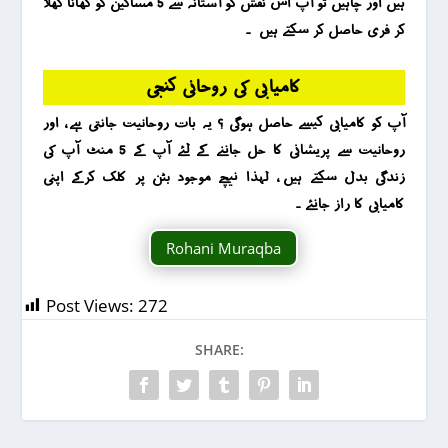
ہیں اور چاہیں تو آپ اس نقش کو آستانہ سے 5 مساکین کو کھانا کھلا
کر فری حاصل کر سکتے ہیں ۔
کامیابی کی روحانی کنجی
آپ کو کامیابی کیسے حاصل ہوگی ؟ یہ بات روحانیت جانتی ہے ، اور
روحانیت سے پریشانی کا حل جاننے کے لئے آپ کے 5 منٹ آپ کی
زندگی بدل سکتے ہیں ، لہذا نیچے موجود بٹن پر کلک کرکے اپنی
کامیابی کا راز جانئے ۔
Rohani Muraqba
Post Views:
272
SHARE: