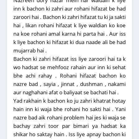
Nazreen dory hazar mein har waldain k liye
inn k bachon ki zahri aur rohani hifazat be had
zaroori hai . Bachon ki zahri hifazat tu ki ja sakti
hai , likan rohani hifazat k liye waldian ko koe
na koe rohani amal karna hi parta hai . Aur iss
k liye bachon ki hifazat ki dua naade ali be had
mujarrab hai .
Bachon ki zahri hifazat iss liye zaroori hai ta k
wo hadsat se mehfooz rahain aur inn ki sehat
bhe achi rahay . Rohani hifazat bachon ko
nazre bad , sayia , jinnat , dushman , nakami
aur naghahani afat o baliyaat se bachati hai .
Yad rakhain k bachon ko ju zahri khatrat hotay
hain inn ki waja bhe rohani ho sakti hai . Yani
nazre bad aik rohani problem hai jes ki waja se
bachay zahri toor par bimari ya hadsat ka
shikar ho saktay hain . Iss liye apnay bachon ki