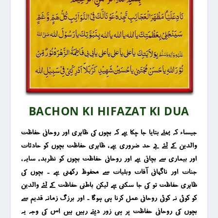
BACHON KI HIFAZAT KI DUA
جیساء کہ پہلے بتایا جا چکا ہے کہ بچوں کی ظاہری اور روحانی حفاظت
والدین کے لئے بے حد ضروری ہے ، ظاہری حفاظت بچوں کو حادثات
اور بیماری سے بچاتی ہے اور روحانی حفاظت بچوں کو نظربد ، سایہ ،
جنات اور ناگہانی آفات وبلیات سے محفوظ رکھتی ہے ۔ بچوں کی
ظاہری حفاظت تو کی جا سکتی ہے لیکن باطنی حفاظت کے لئے والدین
کو کوئی نہ کوئی روحانی عمل کرنا ہی ہوگا ۔ اور برزگ زمانہ قدیم سے
بچوں کی روحانی حفاظت پر ہی زور دیتے رہیں ہیں اس کی وجہ یہ