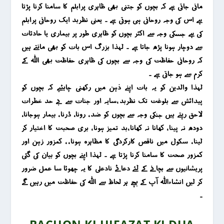
مانی جاتی ہے کہ بچوں کو جتنی بھی ظاہری پرابلم کا سامنا کرنا پڑتا
ہے اس کی وجہ روحانی ہی ہوتی ہے ۔ یعنی نظربد ایک روحانی پرابلم
کی ہے جسکی وجہ سے اکثر بچوں کو ظاہری طور پر بیماری یا حادثات
سے دوچار ہونا پڑھ جاتا ہے ۔ لہذا بزرگ اس بات کو بھی مانتے ہیں
کہ روحانی حفاظت کی وجہ سے بچوں کی ظاہری حفاظت بھی اللہ کے
کرم سے ہو جاتی ہے ۔
لہذا والدین کو یہ بات اپنے ذہن میں رکھنی چاہئیے کہ بچوں کو
پیدائش سے بلوغت تک نظربد ،سایہ اور جنات سے بے حد خطرات
لاحق رہتے ہیں جنکی وجہ سے بچوں کو ضد ، رونا ، ڈرنا ، بیمار ہوجانا ،
دودھ نہ پینا ، کھانا نہ کھانا ،بد تمیز ہونا ، بری صحبت کا اختیار کر
لینا ، سکول میں ناقص کارکردگی کا مظاہرہ ہونا ، ، کمزور زہن اور
کمزور صحت کا سامنا کرنا پڑتا ہے ۔ لہذا اپنے بچوں کو بیان کی گئی
پریشانیوں سے بچانے کے لئے دعائے نادعلی کا یہ چھوٹا سا عمل ضرور
کر لیں انشاءاللہ آپ کے بچے ہر لحاظ سے اللہ کی حفاظت میں رہیں گے
۔