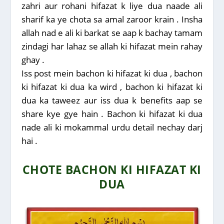
zahri aur rohani hifazat k liye dua naade ali
sharif ka ye chota sa amal zaroor krain . Insha
allah nad e ali ki barkat se aap k bachay tamam
zindagi har lahaz se allah ki hifazat mein rahay
ghay .
Iss post mein bachon ki hifazat ki dua , bachon
ki hifazat ki dua ka wird , bachon ki hifazat ki
dua ka taweez aur iss dua k benefits aap se
share kye gye hain . Bachon ki hifazat ki dua
nade ali ki mokammal urdu detail nechay darj
hai .
CHOTE BACHON KI HIFAZAT KI
DUA