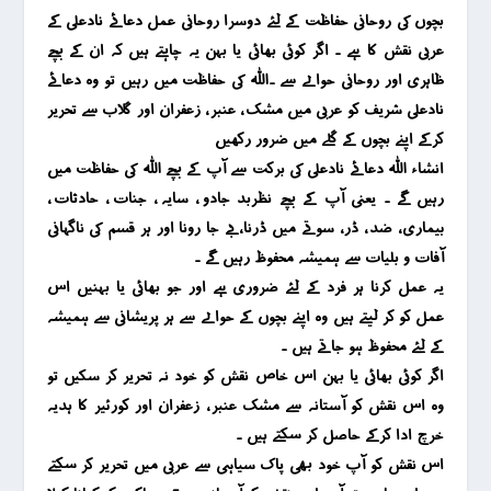
بچوں کی روحانی حفاظت کے لئے دوسرا روحانی عمل دعائے نادعلی کے
عربی نقش کا ہے ۔ اگر کوئی بھائی یا بہن یہ چاہتے ہیں کہ ان کے بچے
ظاہری اور روحانی حوالے سے ۔اللہ کی حفاظت میں رہیں تو وہ دعائے
نادعلی شریف کو عربی میں مشک ، عنبر ، زعفران اور گلاب سے تحریر
کرکے اپنے بچوں کے گلے میں ضرور رکھیں
انشاء اللہ دعائے نادعلی کی برکت سے آپ کے بچے اللہ کی حفاظت میں
رہیں گے ۔ یعنی آپ کے بچے نظربد جادو ، سایہ ، جنات ، حادثات ،
بیماری ، ضد ، ڈر ، سوتے میں ڈرنا ،بے جا رونا اور ہر قسم کی ناگہانی
آفات و بلیات سے ہمیشہ محفوظ رہیں گے ۔
یہ عمل کرنا ہر فرد کے لئے ضروری ہے اور جو بھائی یا بہنیں اس
عمل کو کر لیتے ہیں وہ اپنے بچوں کے حوالے سے ہر پریشانی سے ہمیشہ
کے لئے محفوظ ہو جاتے ہیں ۔
اگر کوئی بھائی یا بہن اس خاص نقش کو خود نہ تحریر کر سکیں تو
وہ اس نقش کو آستانہ سے مشک عنبر ، زعفران اور کورئیر کا ہدیہ
خرچ ادا کرکے حاصل کر سکتے ہیں ۔
اس نقش کو آپ خود بھی پاک سیاہی سے عربی میں تحریر کر سکتے