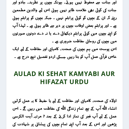
اور جنات سے محفوظ نہیں ہوتے ، چونکہ بچوں پر نظربد ، جادو اور
جنات کی کوئی بھی علامت ظاہر نہیں ہوتی اس لیے والدین مطمعین
رہتے کہ ان کے بچوں کو کوئی پرابلم نہیں ۔ جبکہ بچوں کو پرابلم ہوتی
ہے ۔ اور پرابلم بعض اوقات بچوں پر دیر سے ظاہر ہوتی ہے ۔ لہذا آپ
کو اپنے بچوں میں کوئی پرابلم دیکھائی دے یا نہ دے دونوں صورتوں
میں بچوں کی روحانی حفاظت ضروری ہے ۔
اس پوسٹ میں ہم بچوں کی صحت ، کامیابی اور حفاظت کے لیے ایک
خاص قرآنی عمل آپ کو بتا رہیں جسکی اردو تفصیل نیچے درج ہے ۔
AULAD KI SEHAT KAMYABI AUR
HIFAZAT URDU
اولاد کی صحت ، کامیابی اور حفاظت کے لیے یا حٖفیظ کا یہ عمل کرلیں
انشاء اللہ آپ کے بچے تمام زندگی اللہ کی حفاظت میں رہیں گے ۔ اس
عمل کے لیے آپ فجر کی نماز ادا کرنے کے بعد 7 مرتبہ آیت الکرسی
پڑھیں اور اس کے بعد آپ اپنے تمام بچوں کی پیشانی پر شہادت کی