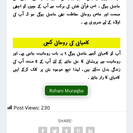
حاصل ہوگی ۔ اس قرآنی نقش کی برکت سے آپ کے بچوں کو اچھی
صحت اور خاص روحانی حفاظت بھی حاصل ہوگی جو کہ آپ کی
اولاد کے لیے ضروری ہے ۔
کامیابی کی روحانی کنجی
آپ کو کامیابی کیسے حاصل ہوگی ؟ یہ بات روحانیت جانتی ہے ، اور
روحانیت سے پریشانی کا حل جاننے کے لئے آپ کے 5 منٹ آپ کی
زندگی بدل سکتے ہیں ، لہذا نیچے موجود بٹن پر کلک کرکے اپنی
کامیابی کا راز جانئے ۔
Rohani Muraqba
Post Views:
230
SHARE: