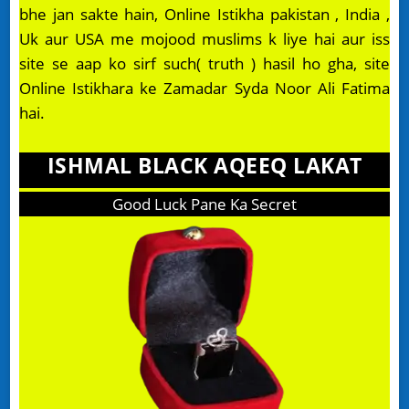
bhe jan sakte hain, Online Istikha pakistan , India ,
Uk aur USA me mojood muslims k liye hai aur iss
site se aap ko sirf such( truth ) hasil ho gha, site
Online Istikhara ke Zamadar Syda Noor Ali Fatima
hai.
ISHMAL BLACK AQEEQ LAKAT
Good Luck Pane Ka Secret