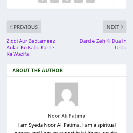
PREVIOUS
NEXT
Ziddi Aur Badtameez
Dard e Zeh Ki Dua In
Aulad Ko Kabu Karne
Urdu
Ka Wazifa
ABOUT THE AUTHOR
Noor Ali Fatima
I am Syeda Noor Ali Fatima. I am a spiritual
expert and I am an expert in istikhara, wazifa,