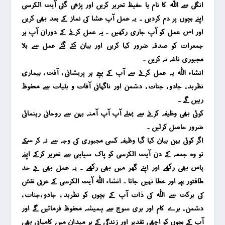
انگلی سے اللہ کا نام یا حفیظ تحریر کریں اور پڑھی گئی آیت الکرسی
اپنے بچوں پر دم کردیں ۔ یہ عمل آپ عشا کی نماز کے بعد بھی کریں
اور اس عمل کو آپ جاری رکھیں ۔ یہ عمل کرنے کے دوران آپ ہر
جمعرات کو صدقہ ضرور کیا کریں اور بیان کئے گئے عمل سے بلا
مجبوری ناغہ نہ کریں ۔
انشاء اللہ یہ عمل کرنے سے آپ کے بچے ہر پریشانی ، آفت ، بیماری،
نظربد ، جادو ، جنات ، دشمن اور ناگہانی آفات و بلیات سے محفوظ
رہیں گے ۔
کوئی بھی وظیفہ کرنے سے پہلے آپ آپ آمنہ بہن سے روحانی رہنمائی
ضرور حاصل کرلیں ۔
اگر کوئی بہن بیان کیا گیا وظیفہ کسی مجبوری کی وجہ سے نہ کر سکے
تو وہ جمعہ کے دن آیت الکرسی کو پاک سیاہی سے تحریر کرکے اپنے
پاس بھی رکھے اور اپنے گھر میں بھی رکھے ۔ یہ عمل بھی بے حد
طاقتور ہے اور خطا نہیں جاتا ۔ انشاء اللہ آیت الکرسی کے عربی نقش
کی برکت سے اللہ کی ذات آپ کے بچوں کو نطربد ، جادو ،جنات ،
دشمن ، برے کام اور بری سوچ سے ہمیشہ محفوظ فرمائیں گے اور
آپ کے بچوں کو اچھی تقدیر اور زندگی کے ہر میدان میں کامیابی بھی