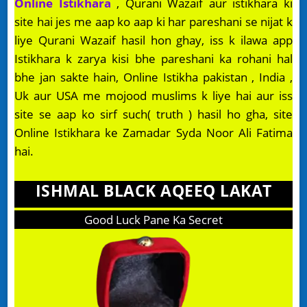
Online Istikhara
, Qurani Wazaif aur istikhara ki
site hai jes me aap ko aap ki har pareshani se nijat k
liye Qurani Wazaif hasil hon ghay, iss k ilawa app
Istikhara k zarya kisi bhe pareshani ka rohani hal
bhe jan sakte hain, Online Istikha pakistan , India ,
Uk aur USA me mojood muslims k liye hai aur iss
site se aap ko sirf such( truth ) hasil ho gha, site
Online Istikhara ke Zamadar Syda Noor Ali Fatima
hai.
ISHMAL BLACK AQEEQ LAKAT
Good Luck Pane Ka Secret