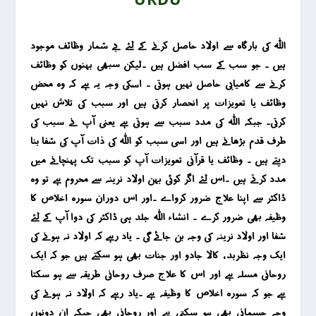
اللہ کی بارگاہ سے اولاد حاصل کرنے کے لئے بے شمار وظائف موجود
ہیں ۔ جو سب کے سب افضل ہیں ۔لیکن سبھی بہنوں کو وظائف
کرنے سے کامیابی حاصل نہیں ہوتی ۔ اسکی وجہ یہ ہے کہ وہ محض
وظائف یا تعویزات پر انحصار کرتی ہیں اور سبب کی تلاش نہیں
کرتی۔ جبکہ اللہ کی مدد سبب سے ہوتی ہے یعنی آپ نے سبب کی
طرف قدم بڑھانے ہیں اور اسی سبب کو اللہ کی ذات آپ کی شفا بنا
دیتے ہیں ۔ وظائف یا قرآنی تعویزات آپ کو سبب تک پہنچانے میں
مدد کرتے ہیں ۔اس لئے اگر کوئی بہن اولاد نرینہ سے محروم ہے تو وہ
ڈاکٹر سے اپنا علاج ضرور کرواے ۔اور اس دوران سورہ اخلاص کا
وظیفہ بھی ضرور کرے ۔ انشاء اللہ جلد ہی ڈاکٹر کی دوا آپ کے لئے
شفا اور اولاد نرینہ کی وجہ بن جائے گی ۔ یاد رہے کہ اولاد نہ ہونے کی
ایک وجہ نظربد ، کالا جادو اور جنات بھی ہو سکتے ہیں جو کہ ایک
روحانی مسلہ ہے اور اس کا علاج صرف روحانی طریقہ سے ہو سکتا
ہے جو کہ سورہ اخلاص کا وظیفہ ہے ۔یاد رہے کہ اولاد نہ ہونے کی
وجہ جسمانی بھی ہو سکتی ہے اور روحانی بھی جبکہ ان دونوں