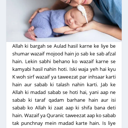
Allah ki bargah se Aulad hasil karne ke liye be
shumar wazaif mojood hain jo sab ke sab afzal
hain. Lekin sabhi behano ko wazaif karne se
kamyabi hasil nahin hoti. Iski waja yeh hai kyu
K woh sirf wazaif ya taweezat par inhsaar karti
hain aur sabab ki talash nahin karti. Jab ke
Allah ki madad sabab se hoti hai, yani aap ne
sabab ki taraf qadam barhane hain aur isi
sabab ko Allah ki zaat aap ki shifa bana deti
hain. Wazaif ya Quranic taweezat aap ko sabab
tak punchnay mein madad karte hain. Is liye