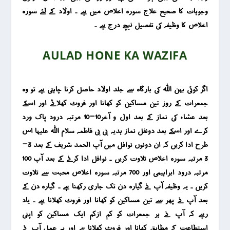
وجوہات کا صحیح علاج سورہ اخلاص میں ہے ۔ اولاد کے لئے سورہ
اخلاص کا وظیفہ کی تفصیل نیچے درج ہے ۔
AULAD HONE KA WAZIFA
اگر کوئی بہن اللہ کی بارگاہ سے جلد اولاد حاصل کرنا چاہتی ہے تو وہ
جمعرات کے روز تین مساکین کو کھانا اور فروٹ کھلائے اور اسکے
بعد عشاء کی نماز کے بعد اول و آخر10-10 مرتبہ درود پاک ورد
کرے اور اسکے بعد دونفل نماز ہدیہ بی بی فاطمہ سلام اللہ علیہا اس
طرح ادا کریں کہ ان دونوں نوافل میں آپ الحمد شریف کے بعد 3-
3 مرتبہ سورہ اخلاص تلاوت کریں ۔ نوافل ادا کرنے کے بعد آپ 100
مرتبہ درود ابراہیمی اور 700 مرتبہ سورہ اخلاص محبت سے تلاوت
کریں ۔ یہ وظیفہ آپ نے گیارہ دن تک جاری رکھنا ہے ۔ گیارہ دن کے
بعد آپ نے پھر سے تین مساکین کو کھانا اور فروٹ کھلانا ہے ۔ یاد
رہے کہ آپ نے ہر جمعرات کو کم ازکم ایک مساکین کو اپنی
استطاعت کے مطابق کھانا اور فروٹ کھلانا ہے اور یہ عمل آپ نے