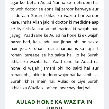
agar koi behan Aulad Narina se mehroom hai
to woh doctor se apna ilaj zaroor karwaye aur
is doraan Surah Ikhlas ka wazifa bhi zaroor
kare. Insha Allah jald hi doctor ki medicine aap
ke liye shifa aur aulad narina ki wajah ban
jayegi. Yaad rahe ke Aulad na hone ki ek wajah
nazar bad, kala jadu aur jinnat bhi ho sakte
hain jo aik rohani masla hai aur is ka ilaj sirf
rohani tareeqe se ho sakta hai, jo ke Surah
Ikhlas ka wazifa hai. Yaad rahe ke Aulad na
hone ki wajah jismani bhi ho sakti hai aur
rohani bhi, jabke in dono wajoohat ka sahih ilaj
Surah Ikhlas mein hai. Aulad Ke Liye Surah
Ikhlas ka Wazifa ki tafseel neechay darj hai.
AULAD HONE KA WAZIFA IN
URDU