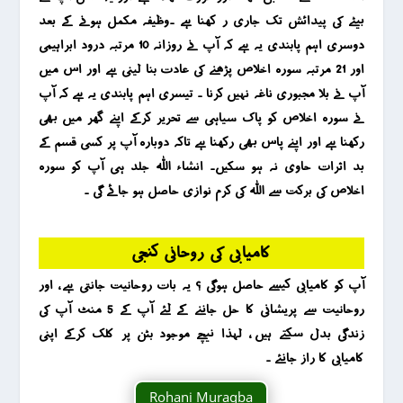
بیٹے کی پیدائش تک جاری ر کھنا ہے ۔وظیفہ مکمل ہونے کے بعد
دوسری اہم پابندی یہ ہے کہ آپ نے روزانہ 10 مرتبہ درود ابراہیمی
اور 21 مرتبہ سورہ اخلاص پڑھنے کی عادت بنا لینی ہے اور اس میں
آپ نے بلا مجبوری ناغہ نہیں کرنا ۔ تیسری اہم پابندی یہ ہے کہ آپ
نے سورہ اخلاص کو پاک سیاہی سے تحریر کرکے اپنے گھر میں بھی
رکھنا ہے اور اپنے پاس بھی رکھنا ہے تاکہ دوبارہ آپ پر کسی قسم کے
بد اثرات حاوی نہ ہو سکیں۔ انشاء اللہ جلد ہی آپ کو سورہ
اخلاص کی برکت سے اللہ کی کرم نوازی حاصل ہو جائے گی ۔
کامیابی کی روحانی کنجی
آپ کو کامیابی کیسے حاصل ہوگی ؟ یہ بات روحانیت جانتی ہے ، اور
روحانیت سے پریشانی کا حل جاننے کے لئے آپ کے 5 منٹ آپ کی
زندگی بدل سکتے ہیں ، لہذا نیچے موجود بٹن پر کلک کرکے اپنی
کامیابی کا راز جانئے ۔
Rohani Muraqba