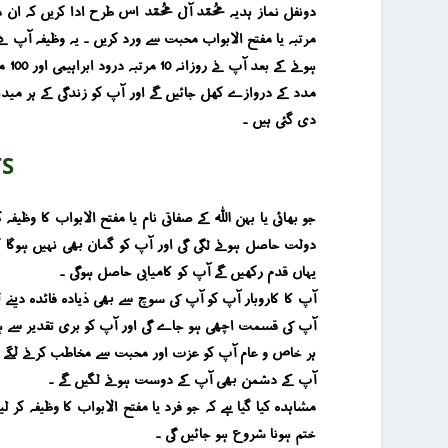
ہون
مدد کے دروازے کھل جائیں گے اور آپ کو زندگی کے ہر مید
دی گئی ہیں ۔
TS
جو بھائی یا بہن اللہ کے صفاتی نام یا مفتح الابواب کا وظ
دولت حاصل ہونے لگی گی اور آپ کو گمان بھی نہیں ہوگا 
یہاں قدم رکھیں گے آپ کو کامیابی حاصل ہوگی ۔
آپ کا کاروبار آپ کو آپ کی سوچ سے بھی ذیادہ فائدہ دینے لگ
آپ کی قسمت اچھی ہو جاے گی اور آپ کو بری تقدیر سے ہ
ہر خاص و عام آپ کو عزت اور محبت سے مخاطب کرنے لگے گ
آپ کے دشمن بھی آپ کے دوست ہونے لگیں گے ۔
مشاہدہ کیا گیا ہے کہ جو فرد یا مفتح الابواب کا وظیفہ کر 
ختم ہونا شروع ہو جائیں گی ۔