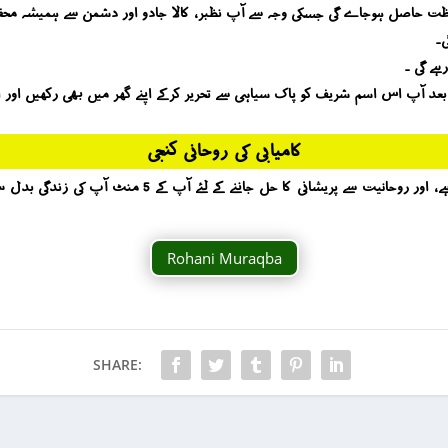
 حفاظت حاصل ہوجاے گی جسکی وجہ سے آپ نظبر ، کالا جادو اور دشمن سے ہمیشہ محف
ی۔
ے گی ۔
ے کے بعد آپ اس اسم شریف کو پاک سیاہی سے تحریر کرکے اپنے گھر میں بھی رکھیں اور 
کامیابی کی روحانی کنجی
آپ کو کامیابی کیسے حاصل ہوگی ؟ یہ بات روحانیت جانتی ہے ، ا
Rohani Muraqba
SHARE: