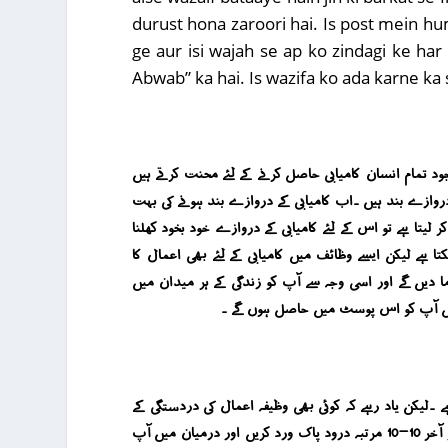
durust hona zaroori hai. Is post mein hum
ge aur isi wajah se ap ko zindagi ke ha
Abwab” ka hai. Is wazifa ko ada karne ka s
وجود تمام انسان کامیابی حاصل کرنے کے لئے محنت کرتے ہیں
دروازے بند ہیں ۔اب کامیابی کے دروازے بند ہونے کی بہت
 لیتا ہے تو اس کے لئے کامیابی کے دروازے خود بخود کھلنا
ہے لیکن ایسے وظائف میں کامیابی کے لئے بھی اعمال کا
دیں گے اور اسی وجہ سے آپ کو زندگی کے ہر میدان میں
 فضائل آپ کو اس پوسٹ میں حاصل ہوں گے ۔
ے لئے کافی ہے ۔لیکن یاد رہے کہ کوئی بھی وظیفہ اعمال کی دردستگی کے
ساتھ کیا جاے گا تو اس میں کامیابی ملے گی ۔ لہذا یا مفتح الابواب کا وظیفہ کرنے کے لئے چاند کی پہلی جمعرات کو عشاء کی نماز کے بعد اول و آخر 10-10 مرتبہ درود پاک ورد کریں اور درمیان میں آپ