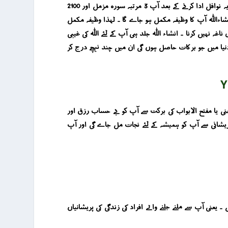
دونفل نماز ہدیہ محمد آل محمد اس طرح ادا کریں کہ ان دونوں نوافل میں آپ الحمد شریف کے بعد 14 -14 بار سورہ اخلاص تلاوت کریں ۔ یہ نوافل ادا کرنے کے بعد آپ 3 مرتبہ سورہ مزمل اور 2100
ری رکھنا ہے ۔ 3 دن کے بعد آپ نے 3 مساکین کو کھانا کھلادینا ہے ۔ انشاءاللہ آپ کا وظیفہ مکمل ہو جاے گا ۔ لہذا وظیفہ مکمل
میں آپ نے بلا مجبوری ناغہ نہیں کرنا ۔ انشاء اللہ جلد ہی آپ کے لئے اللہ کی غیبی
نیا میں جو برکات حاصل ہوں گی ان میں چند نیچے درج کر
Y
 یعنی یا مفتح الابواب کی برکت سے آپ کو بے حساب رزق اور
ریشانی سے آپ کو ہمیشہ کے لئے نجات مل جاے گی اور آپ
۔ یعنی آپ سے ملنے جلنے والے افراد کی زندگی کی پریشانیاں