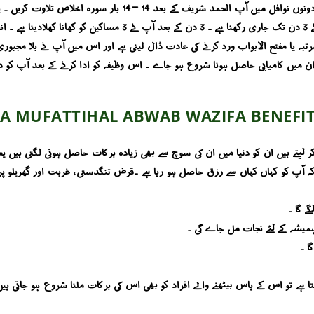
مرتبہ یا مفتح الابواب محبت سے ورد کریں ۔ یہ وظیفہ آپ نے 3 دن تک جا
ے کے بعد آپ نے روزانہ 10 مرتبہ درود ابراہیمی اور 100 مرتبہ یا مفتح الابواب ورد کرنے کی عادت ڈال لینی ہے اور اس 
ان میں کامیابی حاصل ہونا شروع ہو جاے ۔ اس وظیفہ کو ادا کرنے کے بعد آپ کو د
A MUFATTIHAL ABWAB WAZIFA BENEFI
یفہ کر لیتے ہیں ان کو دنیا میں ان کی سوچ سے بھی زیادہ برکات حاصل ہونی لگتی ہیں
کہ آپ کو کہاں کہاں سے رزق حاصل ہو رہا ہے ۔قرض تنگدستی ، غربت اور گھریلو پ
ے گا ۔
میشہ کے لئے نجات مل جاے گی ۔
ا ۔
لیتا ہے تو اس کے ہاس بیٹھنے والے افراد کو بھی اس کی برکات ملنا شروع ہو جاتی ہیں 