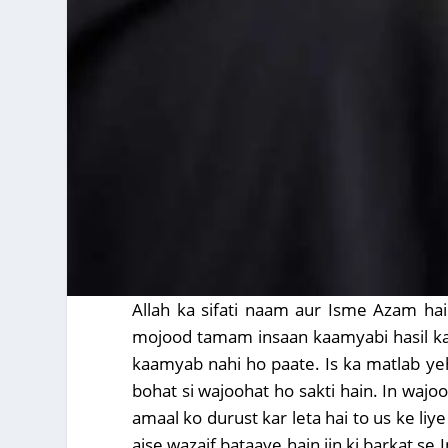
Allah ka sifati naam aur Isme Azam ha
mojood tamam insaan kaamyabi hasil karn
kaamyab nahi ho paate. Is ka matlab ye
bohat si wajoohat ho sakti hain. In wajo
amaal ko durust kar leta hai to us ke li
aise wazaif bataaye hain jin ki barkat se 