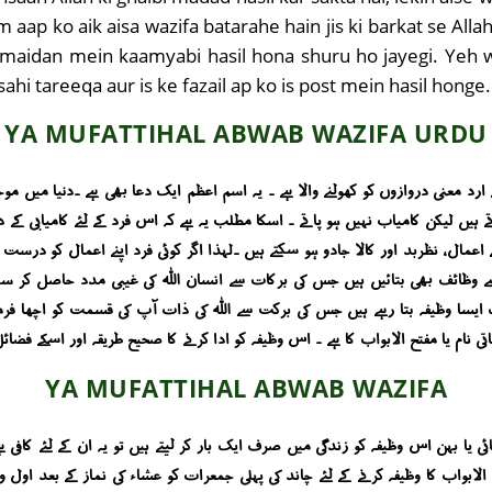
 aap ko aik aisa wazifa batarahe hain jis ki barkat se Alla
r maidan mein kaamyabi hasil hona shuru ho jayegi. Yeh wa
ahi tareeqa aur is ke fazail ap ko is post mein hasil honge.
YA MUFATTIHAL ABWAB WAZIFA URDU
 ارد معنی دروازوں کو کھولنے والا ہے ۔ یہ اسم اعظم ایک دعا بھی ہے ۔دنیا میں م
ہیں لیکن کامیاب نہیں ہو پاتے ۔ اسکا مطلب یہ ہے کہ اس فرد کے لئے کامیابی کے 
ال ، نظربد اور کالا جادو ہو سکتے ہیں ۔لہذا اگر کوئی فرد اپنے اعمال کو درست کر
 وظائف بھی بتائیں ہیں جس کی برکات سے انسان اللہ کی غیبی مدد حاصل کر سکتا 
 وظیفہ بتا رہے ہیں جس کی برکت سے اللہ کی ذات آپ کی قسمت کو اچھا فرما 
اتی نام یا مفتح الابواب کا ہے ۔ اس وظیفہ کو ادا کرنے کا صحیح طریقہ اور اسکے
YA MUFATTIHAL ABWAB WAZIFA
3 دن کا ہے اور اگر کوئی بھائی یا بہن اس وظیفہ کو زندگی میں صرف ایک بار کر لیتے ہیں تو یہ ان ک