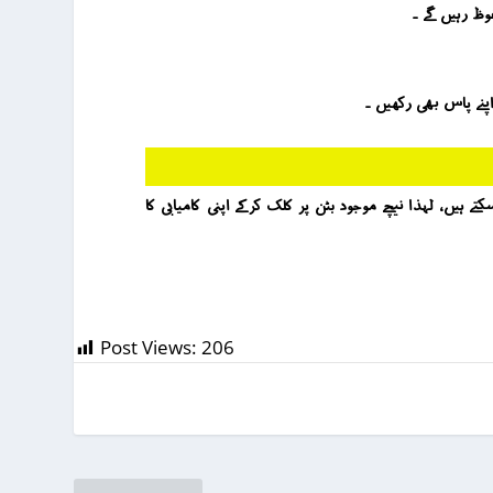
وظ رہیں گے ۔
اپنے پاس بھی رکھیں ۔
ور روحانیت سے پریشانی کا حل جاننے کے لئے آپ کے 5 منٹ آپ کی زندگی بدل سکتے ہیں ، لہذا نیچے موجود بٹن پر کلک کرکے اپنی کامیابی کا
Post Views:
206