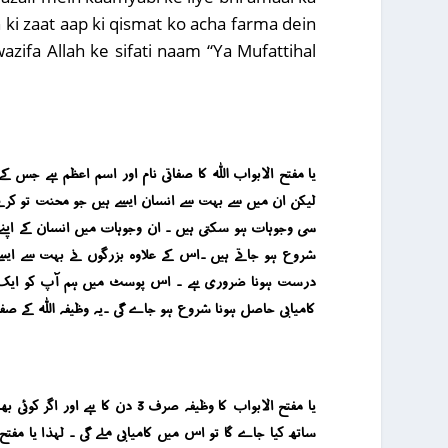
h ki zaat aap ki qismat ko acha farma dein
zifa Allah ke sifati naam “Ya Mufattihal
یا مفتح الابواب اللہ کا صفاتی نام اور اسم اعظم ہے جس کے
لیکن ان میں سے بہت سے انسان ایسے ہیں جو محنت تو کرتے 
سی وجوہات ہو سکتی ہیں ۔ ان وجوہات میں انسان کے اپنے اعم
شروع ہو جاتے ہیں ۔اس کے علاوہ بزرگوں نے بہت سے ایسے
درست ہونا ضروری ہے ۔ اس پوسٹ میں ہم آپ کو ایک ایسا
کامیابی حاصل ہونا شروع ہو جاے گی ۔یہ وظیفہ اللہ کے صف
یا مفتح الابواب کا وظیفہ صرف 