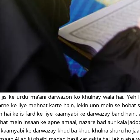
i jis ke urdu ma’ani darwazon ko khulnay wala hai. Yeh
e ke liye mehnat karte hain, lekin unn mein se bohat se
h hai ke is fard ke liye kaamyabi ke darwazay band hain
ohat mein insaan ke apne amaal, nazare bad aur kala jadoo 
ye kaamyabi ke darwazay khud ba khud khulna shuru ho jaa
Insaan Allah ki ghaibi madad hasil kar sakta hai, lekin ais