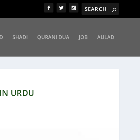
D
SHADI
QURANI DUA
JOB
AULAD
 IN URDU