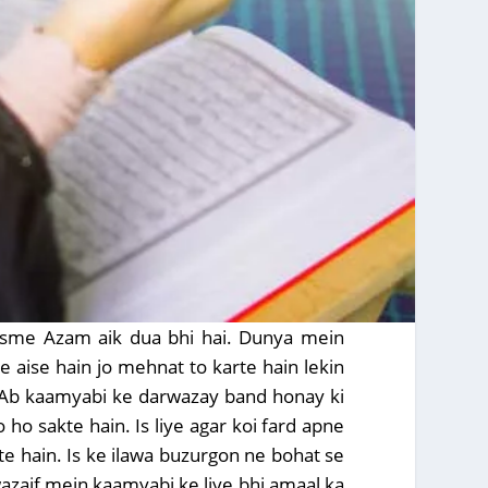
 Isme Azam aik dua bhi hai. Dunya mein
 aise hain jo mehnat to karte hain lekin
. Ab kaamyabi ke darwazay band honay ki
ho sakte hain. Is liye agar koi fard apne
te hain. Is ke ilawa buzurgon ne bohat se
e wazaif mein kaamyabi ke liye bhi amaal ka