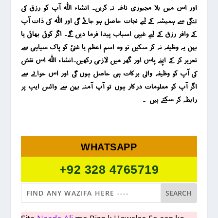
اور اس میں بلا مجبوری ناغہ نہ کریں۔ انشاء اللہ آپ کو رزق کی
تنگی سے ہمیشہ کے لیے نجات حاصل ہو جائے گی اور اللہ کی ذات آپ
کے وافر رزق کے لیے غیبی اسباب پیدا فرما دیں گے۔ اگر کوئی بھائی یا
بہن یہ وظیفہ نہ کر سکیں تو وہ اسم اعظم یا غنیُ کو پاک سیاہی سے
تحریر کر کے اپنے پاس اور گھر میں لازمی رکھیں۔انشاء اللہ اس نقش
کی آپ کو وظیفہ والی برکات ہی حاصل ہوں گی اور اس حوالے سے
اگر آپ کو معلومات درکار ہوں تو آپ آمنہ بہن سے واٹس ایپ پر
رابطہ کر سکتے ہیں ۔
WHATSAPP
+92 328 4765719