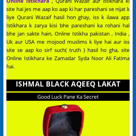
Online Istikhara
, Qurani Wazaif aur istikhara ki
site hai jes me aap ko aap ki har pareshani se nijat k
liye Qurani Wazaif hasil hon ghay, iss k ilawa app
Istikhara k zarya kisi bhe pareshani ka rohani hal
bhe jan sakte hain, Online Istikha pakistan , India ,
Uk aur USA me mojood muslims k liye hai aur iss
site se aap ko sirf such( truth ) hasil ho gha, site
Online Istikhara ke Zamadar Syda Noor Ali Fatima
hai.
ISHMAL BLACK AQEEQ LAKAT
Good Luck Pane Ka Secret