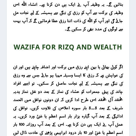
بتائیں گے۔ یہ وظیفہ آپ نے ایک ہی دن کرنا ہے۔ انشاء اللہ اس
وظیفہ کی برکت سے آپ کو رزق کی تنگی سے ہمیشہ کے لیے نجات مل
جائے گی اور آپ کو اللہ کی ذات اتنا رزق عطا فرمائیں گے کہ آپ بہت
سے لوگوں کی مدد بھی کر سکیں گے۔
WAZIFA FOR RIZQ AND WEALTH
اگر کوئی بھائی یا بہن اپنے رزق میں برکت اور اضافہ چاہتے ہیں اور ان
کی خواہش ہے کہ رزق کا ایسا وسیلہ مہیا ہو جائے جس سے وہ رزق
کی تنگی سے ہمیشہ کے لیے نجات حاصل کر سکیں۔ تو ایسے افراد
چاند کی پہلی جمعرات کو عشاء کی نماز کے بعد دو نفل نماز ہدیہ
محمد آل محمد اس طرح ادا کریں کہ ان دونوں نوافل میں الحمد
شریف کے بعد 3_3 بار سورہ اخلاص کی تلاوت کریں۔ نوافل کی
ادائیگی کے بعد آپ گیارہ ہزار بار اسم اعظم یا غنیُ ورد کریں۔ یہ
عمل آپ نے ایک ہی دن کرنا ہے۔ اس کے بعد آپ روزانہ 100 بار
اسم اعظم یا غنیُ اور 10 بار درود ابراہیمی پڑھنے کی عادت ڈال لیں