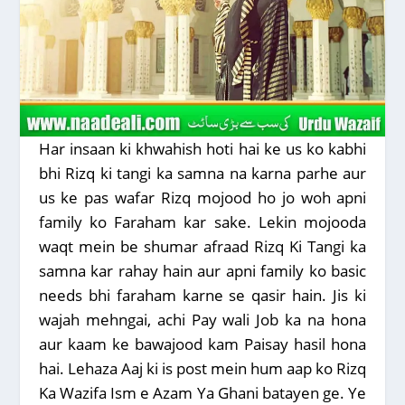
Har insaan ki khwahish hoti hai ke us ko kabhi
bhi Rizq ki tangi ka samna na karna parhe aur
us ke pas wafar Rizq mojood ho jo woh apni
family ko Faraham kar sake. Lekin mojooda
waqt mein be shumar afraad Rizq Ki Tangi ka
samna kar rahay hain aur apni family ko basic
needs bhi faraham karne se qasir hain. Jis ki
wajah mehngai, achi Pay wali Job ka na hona
aur kaam ke bawajood kam Paisay hasil hona
hai. Lehaza Aaj ki is post mein hum aap ko Rizq
Ka Wazifa Ism e Azam Ya Ghani batayen ge. Ye