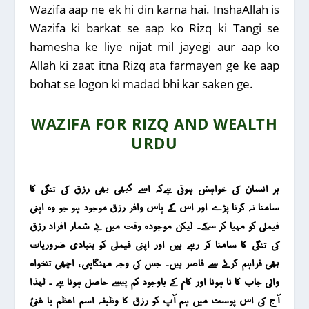
Wazifa aap ne ek hi din karna hai. InshaAllah is
Wazifa ki barkat se aap ko Rizq ki Tangi se
hamesha ke liye nijat mil jayegi aur aap ko
Allah ki zaat itna Rizq ata farmayen ge ke aap
bohat se logon ki madad bhi kar saken ge.
WAZIFA FOR RIZQ AND WEALTH
URDU
ہر انسان کی خواہش ہوتی ہےکہ اسے کبھی بھی رزق کی تنگی کا
سامنا نہ کرنا پڑے اور اس کے پاس وافر رزق موجود ہو جو وہ اپنی
فیملی کو مہیا کر سکے۔ لیکن موجودہ وقت میں بے شمار افراد رزق
کی تنگی کا سامنا کر رہے ہیں اور اپنی فیملی کو بنیادی ضروریات
بھی فراہم کرنے سے قاصر ہیں۔ جس کی وجہ مہنگاہی ، اچھی تنخواہ
والی جاب کا نا ہونا اور کام کے باوجود کم پیسے حاصل ہونا ہے ۔ لہذا
آج کی اس پوسٹ میں ہم آپ کو رزق کا وظیفہ اسم اعظم یا غنیُ