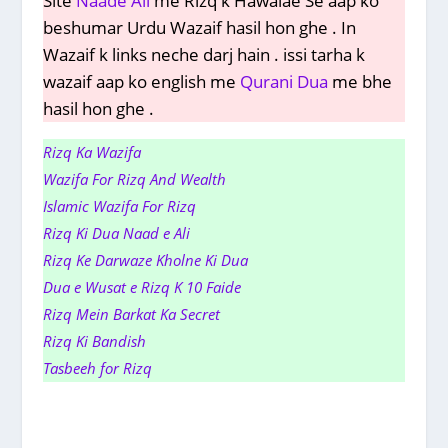
Site
Naade Ali
me Rizq k Hawalae Se aap ko
beshumar Urdu Wazaif hasil hon ghe . In
Wazaif k links neche darj hain . issi tarha k
wazaif aap ko english me
Qurani Dua
me bhe
hasil hon ghe .
Rizq Ka Wazifa
Wazifa For Rizq And Wealth
Islamic Wazifa For Rizq
Rizq Ki Dua Naad e Ali
Rizq Ke Darwaze Kholne Ki Dua
Dua e Wusat e Rizq K 10 Faide
Rizq Mein Barkat Ka Secret
Rizq Ki Bandish
Tasbeeh for Rizq