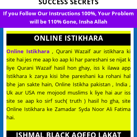
SUCCESS SECRETS
If you Follow Our Instructions 100%, Your Problem
will be 110% Gone, Insha Allah
ONLINE ISTIKHARA
Online Istikhara
, Qurani Wazaif aur istikhara ki
site hai jes me aap ko aap ki har pareshani se nijat k
liye Qurani Wazaif hasil hon ghay, iss k ilawa app
Istikhara k zarya kisi bhe pareshani ka rohani hal
bhe jan sakte hain, Online Istikha pakistan , India ,
Uk aur USA me mojood muslims k liye hai aur iss
site se aap ko sirf such( truth ) hasil ho gha, site
Online Istikhara ke Zamadar Syda Noor Ali Fatima
hai.
ISHMAL BLACK AQEEQ LAKAT