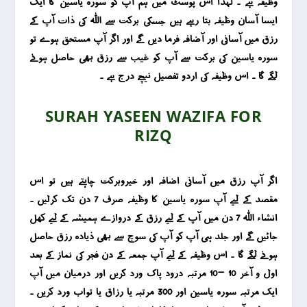
وظیفہ ہے ۔ لہذا اس پوسٹ میں ہم آپ کو سورہ یاسین کا ایک
ایسا آسان وظیفہ بتا رہے ہیں جسکی برکت سے اللہ کی ذات آپ کے
رزق میں آسانی اور آضافہ فرما دیں گے اور اگر آپ مستحق ہوے تو
سورہ یاسین کی برکت سے آپ کو غیب سے رزق بھی حاصل ہونے
لگے گا ۔ اس وظیفہ کی اردو تفصیل نیچے درج ہے ۔
SURAH YASEEN WAZIFA FOR
RIZQ
اگر آپ رزق میں آسانی اضافہ اور خیروبرکت چاہتے ہیں تو اس
مقصد کے لیے آپ سورہ یاسین کا وظیفہ صرف 7 دن تک کرلیں ۔
انشاء اللہ 7 دن میں آپ کے لیے رزق کے دروازے ہمیشہ کے لیے کھل
جائیں گے اور جلد ہی آپ کو آپ کی سوچ سے بھی ذیادہ رزق حاصل
ہونے لگے گا ۔ اس وظیفہ کے لیے آپ جمعہ کے دن فجر کی نماز کے بعد
اول و آخر 10 -10 مرتبہ درود پاک ورد کریں اور درمیان میں آپ
ایک مرتبہ سورہ یاسین اور 300 مرتبہ یا رزاق یا تواب ورد کریں ۔