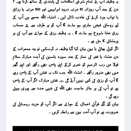
یہ وظیفہ آپ نے تمام شرعی احکامات کی پابندی کے ساتھ کرنا ہے۔ 7
دن کے بعد آپ روزانہ 10 مرتبہ درود ابراہیمی اور 100 مرتبہ یا رزاق
یا تواب ورد کرنے کی عادت ڈال لیں ۔ انشاء اللہ جسیے ہی آپ کے
لیے روحانی فیض جاری ہو جاے گا آپ کو ہر طرف سے بے حساب
رزق ملنا شروع ہو جاے گا ۔ یہ وظیفہ رزق کے حوالے سے آپ کی ہر
پریشانی کا حل ہے ۔
اگر کوئی بھائی یا بہن بیان کیا گیا وظیفہ نہ کرسکیں تو وہ جمعرات کے
دن عشاء یا فجر کی نماز کے بعد سورہ یاسین کی آیت مبارکہ سلام
قولا من رب الرحیم کو تحریر کرکے اپنے پاس بھی رکھے اور اپنے گھر
میں بھی ضرور رکھے ۔ انشاء اللہ جب تک یہ نقش آپ کے پاس رہے
گا آپ کو رزق کی کمی نہیں آئے گی ۔یہ نقش مبارک اگر آپ کے پاس
ہے تو آپ کی ہر جائز حاجت بھی اللہ کی غیبی مدد سے پوری ہوتی
رہے گی ۔
بیان کئے گئے قرآنی اعمال کے حوالے سے اگر آپ کو مزید رہمنائی کی
ضرورت ہے تو آپ آمنہ بہن سے رابطہ کریں ۔