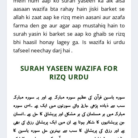
mein hum aap ko surah yaseen ka aik aisa
aasaan wazifa bta rahay hain jiski barket se
allah ki zaat aap ke rizq mein aasani aur azafa
farma den ge aur agar aap mustahiq hain to
surah yasin ki barket se aap ko ghaib se rizq
bhi haasil honay lagey ga. Is wazifa ki urdu
tafseel neechay darj hai .
SURAH YASEEN WAZIFA FOR
RIZQ URDU
سورہ یاسین قرآن کی عظیم سورہ مبارکہ ہے اور یہ سورہ مبارکہ
سب سے ذیادہ پڑھی جانے والی سورتوں میں ایک ہے ۔اس سورہ
مبارکہ میں ہر مسلمان کی ہر مشکل اور پریشانی کا حل ہے ۔انسان
جن پریشانیوں کا شکار ہوتا ہے ان میں ایک پریشانی رزق کی بھی
ہے اور رزق کی پریشانی کا سب سے بہترین حل سورہ یاسین کا