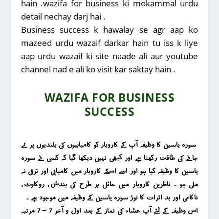
hain .wazifa for business ki mokammal urdu
detail nechay darj hai .
Business success k hawalay se agr aap ko
mazeed urdu wazaif darkar hain tu iss k liye
aap urdu wazaif ki site naade ali aur youtube
channel nad e ali ko visit kar saktay hain .
WAZIFA FOR BUSINESS
SUCCESS
سورہ یاسین کا وظیفہ آپ کے کاروبار کو کامیابیوں کی بلندیوں پر لے
جانے کی طاقت رکھتا ہے اور کبھی نہیں دیکھا گیا کہ کسی نے سورہ
یاسین کا وظیفہ کیا ہو اور اسے اسکے کاروبار میں کامیابی اور ترقی نہ
ملی ہو ۔ ناظرین کاروبار میں حائل ہر طرح کی بندش ، روکاوٹ ،
ناکامی اور بد اثرات کا توڑ سورہ یاسین کے وظیفہ میں موجود ہے ۔
اس وظیفہ کے لئے آپ عشاء کی نماز کے بعد اول و آخر 7 – 7 مرتبہ