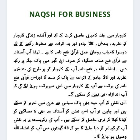
NAQSH FOR BUSINESS
کاروبار میں جلد کامیابی حاصل کرنے کے لئے اور آئندہ زندگی کاروبار
کو نظربد ، بندش ، کالا جادو اور بد اثرات سے محفوظ رکھنے کے لئے
دوسرا کامیاب روحانی عمل قرآنی فتح نامہ کا ہے ۔ لہذا آپ آستانہ
سے قرآنی فتح منامہ منگواء کر صرف اپنے گھر میں پاک جگہ پر رکھ
دیں ۔ انشاء اللہ یہ فتح نامہ آپ کے کاروبار کو ہر طرح کی بندش ،
نظربد اور کالا جادو کے اثرات سے پاک کر دے گا اوراس قرآنی فتح
نامہ کی برکت سے آپ کے کاروبار میں اتنی خیربرکت ہونے لگے گی کہ
آپ اندازاہ بھی نہیں کر سکیں گے۔
اس نقش کو آپ خود بھی پاک سیاہی سے عربی میں تحریر کر سکتے
ہیں اور چاہیں تو آپ اس نقش کو آستانہ سے بھی 5 مساکین کو
کھانا کھلا کر فری حاصل کر سکتے ہیں ۔
آپ کی رکویسٹ پر یہ نقش
آپ کو کورئیر کر دیا جائے گا جو کہ 48 گھنٹوں میں آپ کو انشاء اللہ
وصول ہو جائے گا ۔