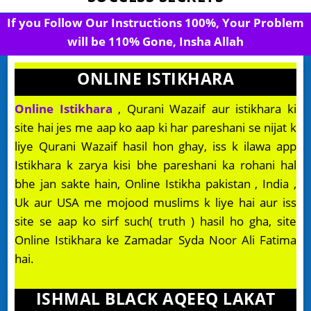
If you Follow Our Instructions 100%, Your Problem
will be 110% Gone, Insha Allah
ONLINE ISTIKHARA
Online Istikhara
, Qurani Wazaif aur istikhara ki
site hai jes me aap ko aap ki har pareshani se nijat k
liye Qurani Wazaif hasil hon ghay, iss k ilawa app
Istikhara k zarya kisi bhe pareshani ka rohani hal
bhe jan sakte hain, Online Istikha pakistan , India ,
Uk aur USA me mojood muslims k liye hai aur iss
site se aap ko sirf such( truth ) hasil ho gha, site
Online Istikhara ke Zamadar Syda Noor Ali Fatima
hai.
ISHMAL BLACK AQEEQ LAKAT