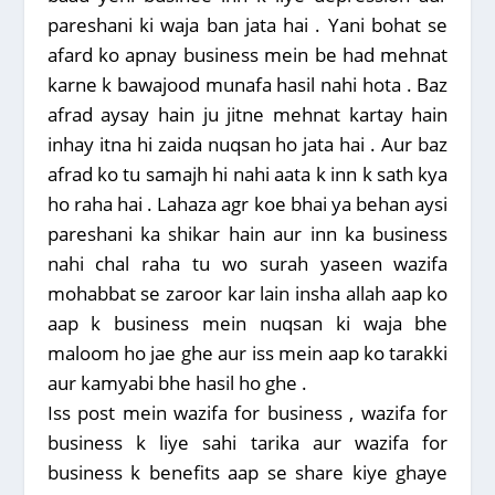
pareshani ki waja ban jata hai . Yani bohat se
afard ko apnay business mein be had mehnat
karne k bawajood munafa hasil nahi hota . Baz
afrad aysay hain ju jitne mehnat kartay hain
inhay itna hi zaida nuqsan ho jata hai . Aur baz
afrad ko tu samajh hi nahi aata k inn k sath kya
ho raha hai . Lahaza agr koe bhai ya behan aysi
pareshani ka shikar hain aur inn ka business
nahi chal raha tu wo surah yaseen wazifa
mohabbat se zaroor kar lain insha allah aap ko
aap k business mein nuqsan ki waja bhe
maloom ho jae ghe aur iss mein aap ko tarakki
aur kamyabi bhe hasil ho ghe .
Iss post mein wazifa for business , wazifa for
business k liye sahi tarika aur wazifa for
business k benefits aap se share kiye ghaye