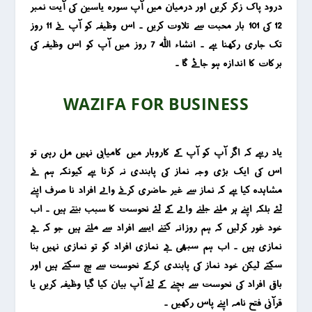
درود پاک زکر کریں اور درمیان میں آپ سورہ یاسین کی آیت نمبر
12 کی 101 بار محبت سے تلاوت کریں ۔ اس وظیفہ کو آپ نے 11 روز
تک جاری رکھنا ہے ۔ انشاء اللہ 7 روز میں آپ کو اس وظیفہ کی
برکات کا اندازہ ہو جائے گا ۔
WAZIFA FOR BUSINESS
یاد رہے کہ اگر آپ کو آپ کے کاروبار میں کامیابی نہیں مل رہی تو
اس کی ایک بڑی وجہ نماز کی پابندی نہ کرنا ہے کیونکہ ہم نے
مشاہدہ کیا ہے کہ نماز سے غیر حاضری کرنے والے افراد نا صرف اپنے
لئے بلکہ اپنے ہر ملنے جلنے والے کے لئے نحوست کا سبب بنتے ہیں ۔ اب
خود غور کرلیں کہ ہم روزانہ کتنے ایسے افراد سے ملتے ہیں جو کہ بے
نمازی ہیں ۔ اب ہم سبھی بے نمازی افراد کو تو نمازی نہیں بنا
سکتے لیکن خود نماز کی پابندی کرکے نحوست سے بچ سکتے ہیں اور
باقی افراد کی نحوست سے بچنے کے لئے آپ بیان کیا گیا وظیفہ کریں یا
قرآنی فتح نامہ اپنے پاس رکھیں ۔