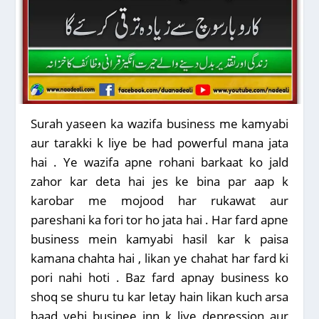
Surah yaseen ka wazifa business me kamyabi
aur tarakki k liye be had powerful mana jata
hai . Ye wazifa apne rohani barkaat ko jald
zahor kar deta hai jes ke bina par aap k
karobar me mojood har rukawat aur
pareshani ka fori tor ho jata hai . Har fard apne
business mein kamyabi hasil kar k paisa
kamana chahta hai , likan ye chahat har fard ki
pori nahi hoti . Baz fard apnay business ko
shoq se shuru tu kar letay hain likan kuch arsa
baad yehi businee inn k liye depression aur