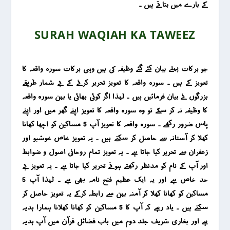
کے بارے میں بتاتے ہیں ۔
SURAH WAQIAH KA TAWEEZ
جو برکات پہلے بیان کئے گئے وظیفہ کی ہیں وہی برکات سورہ واقعہ کا
تعویز کے ہیں ۔ سورہ واقعہ کا تعویز تحریر کرنے کے بے شمار طریقے
بزرگوں نے بیان فرمائیں ہیں ۔ لہذا اگر کوئی بھائی یا بہن سورہ واقعہ
کا وظیفہ نہ کر سکے تو وہ سورہ واقعہ کا تعویز اپنے گھر میں اور اپنے
پاس ضرور رکھے ۔ سورہ واقعہ کا تعویز آپ 5 مساکین کو اچھا کھانا
کھلا کر آستانہ سے حاصل کر سکتے ہیں ۔ یہ تعویز خاص خوشبو اور
زعفران سے تحریر کیا جاتا ہے ۔ یہ تعویز تمام روحانی اصول و ضوابط
اور آپ کے نام کو مدنظر رکھتے ہوتے تحریر کیا جاتا ہے ۔ یہ تعویز بے
حد خاص ہے اور یہ ایک عظیم فتح نامہ بھی ہے ۔ لہذا آپ 5
مساکین کو کھانا کھلا کر آمنہ بہن سے رابطہ کرکے یہ تعویز حاصل کر
سکتے ہیں ۔ یاد رہے کہ آپ کا 5 مساکین کو کھانا کھلانا ہمارا ہدیہ
ہے اور بخاری شریف جلد دوم میں باب فضائل قرآن میں آپ ہدیہ