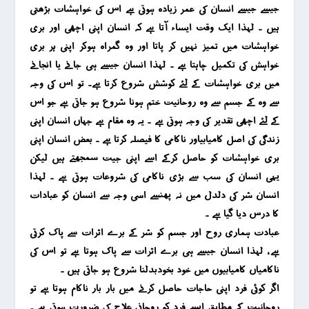
جیسے جیسے انسان کی عمر زیادہ ہوتی ہے اس کی خواہشات بڑھتی
ہیں ۔ لہذا ایک وقت ایساء آتا ہے کہ انسان اپنی اچھی اور بری
خواہشات میں تمیز نہیں کر پاتا اور وہ گمراہ ہوکر اپنی ہر بری
خواہش کی تکمیل چاہتا ہے ۔ لہذا انسان جیسے ہی جانے یا انجانے
میں بری خواہشات کے لئے کوشش شروع کرتا ہے۔ تو اس کی وجہ
سے وہ کے جسم سے وہ روحانیت ختم ہونا شروع ہو جاتی ہے جو اس
کے لئے اچھی تقدیر کی وجہ ہوتی ہے ۔ یہ وہ مقام ہے جہاں انسان اپنی
زندگی کی اصل کامیابیاور ناکامی کا فیصلہ کرتا ہے ۔ بعض انسان اپنی
بری خواہشات کو حاصل کرکے اسے اپنی جیت سمجھتے ہیں لیکن
یہی انسان کی سب سے بڑی ناکامی کی شروعات ہوتی ہے ۔ لہذا
انسان شر کی دلدل میں نہ پھنسے اسی وجہ سے انسان کو عبادات
کا درس دیا گیا ہے ۔
عبادت ہماری روح اور جسم کو شر کے برے اثرات سے پاک کرتی
ہے ، لہذا انسان جیسے ہی برے اثرات سے پاک ہوتا ہے تو اس کی
ناکامیاں کامیابیوں میں خود بخودبدلنا شروع ہو جاتی ہیں ۔
اگر کوئی فرد اپنی حاجات حاصل کرنے میں بار بار ناکام ہوتا ہے تو
روحانیت کے مطابق ایسے فرد کو روحانی علاج کی ضرورت ہوتی ہے ۔