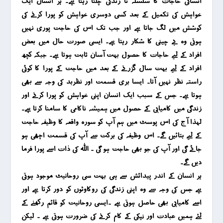
انسانی حاجات کا سلسلہ تا زندگی چلتا رہتا ہے۔ ہر انسان ایک
خواہش کی تکمیل کے بعد کسی دوسری خواہش کو پورا کرنے کی
کوشش میں لگ جاتا ہے اور جب تک اس کی حاجت پوری نہیں
ہوتی وہ بے چینی کا شکار رہتا ہے۔ ایسی صورت حال میں بعض
افراد کے لیے حاجات کا حصول بہت آسان ثابت ہوتا ہے۔ جبکہ کچھ
افراد کے لیے بہت سال گزرنے کے بعد میں حاجت کے پورا کا کوئی
راستہ نظر نہیں آتا۔ ایسا بری قسمت اور نظربد کی وجہ سے بھی
ہوتا ہے۔ جس کے سبب ایک انسان اپنی خواہش کو پورا کرنے اور
زندگی میں کامیابی کے حصول میں ہمیشہ ناکامی کا سامنا کرتا ہے۔
لہذا آج کی اس پوسٹ میں ہم آپ کو سورہ واقعہ کا وظیفہ حاجت
کے لیے بتائیں گے۔ اس وظیفہ کی برکت سے آپ کی قسمت اچھی ہو
جائے گی اور آپ کی جو بھی حاجت ہو گی ۔ اللہ کی ذات اسے پورا فرما
دیں گے۔
ہر انسان کے اندر پیدائش سے ہی بہت سی روحانیٹ موجود ہوتی
ہے جس کی وجہ سے وہ اپنی زندگی کی روکاوٹوں کو دور کرتا ہے اور
اسے کامیابی بھی حاصل ہوتی ہے ۔ایسی روحانیت کو قائم رکھنے کے
لئے ہمیں عبادت اور نیکی کے کام کرنے کی ضرورت ہوتی ہے ۔ لیکن