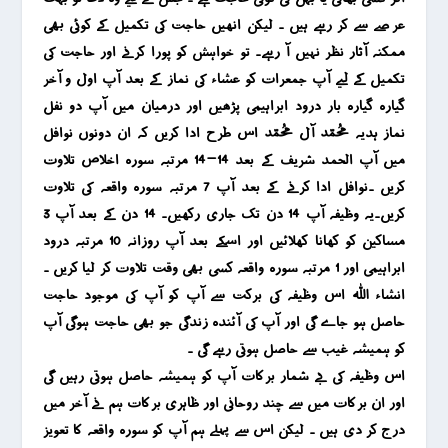
عرصے سے کر رہے ہیں ۔ لیکن انھیں حاجت کی تکمیل کے کوئی بھی
ممکنہ آثار نظر نہیں آ رہے۔ تو خواہش کو پورا کرنے اور حاجت کی
تکمیل کے لیے آپ جمعرات کو عشاء کی نماز کے بعد آپ اول و آخر
گیارہ گیارہ بار درود ابراہیمی پڑھیں اور درمیان میں آپ دو نفل
نماز ہدیہ محمد آل محمد اس طرح ادا کریں کہ ان دونوں نوافل
میں آپ الحمد شریف کے بعد 14-14 مرتبہ سورہ اخلاص تلاوت
کریں ۔نوافل ادا کرنے کے بعد آپ 7 مرتبہ سورہ واقعہ کی تلاوت
کریں۔یہ وظیفہ آپ 14 دن تک جاری رکھیں۔ 14 دن کے بعد آپ 3
مساکین کو کھانا کھلائیں اور اسکے بعد آپ روزانہ 10 مرتبہ درود
ابراہیمی اور 1 مرتبہ سورہ واقعہ کسی بھی وقت تلاوت کر لیا کریں ۔
انشاء اللہ اس وظیفہ کی برکت سے آپ کو آپ کی موجود حاجت
حاصل ہو جاے گی اور آپ کی آئندہ زندگی جو بھی حاجت ہوگی آپ
کو ہمیشہ غیب سے حاصل ہوتی رہے گی ۔
اس وظیفہ کی بے شمار برکات آپ کو ہمیشہ حاصل ہوتی رہیں گی
اور ان برکات میں سے چند روحانی اور ظاہری برکات ہم نے آخر میں
درج کر دی ہیں ۔ لیکن اس سے پہلے ہم آپ کو سورہ واقعہ کا تعویز