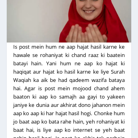
Is post mein hum ne aap hajat hasil karne ke
hawale se rohaniyat ki chand raaz ki baatein
batayi hain. Yani hum ne aap ko hajat ki
haqiqat aur hajat ko hasil karne ke liye Surah
Waqiah ka aik be had qadeem wazifa bataya
hai. Agar is post mein mojood chand ahem
baaton ki aap ko samajh aa gayi to yakeen
janiye ke dunia aur akhirat dono jahanon mein
aap ko aap ki har hajat hasil hogi. Chonke hum
jo baat aap ko bata rahe hain, yeh rohaniyat ki
baat hai, is liye aap ko internet se yeh baat