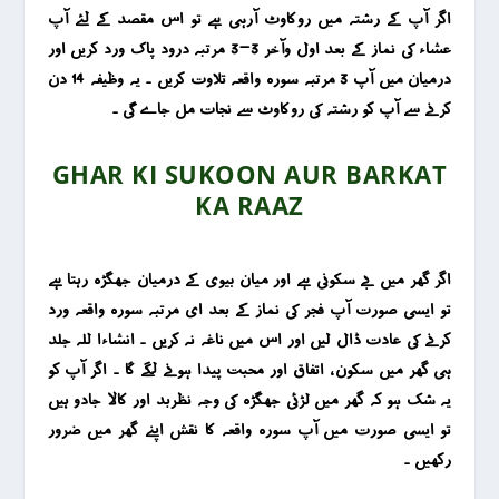
اگر آپ کے رشتہ میں روکاوٹ آرہی ہے تو اس مقصد کے لئے آپ
عشاء کی نماز کے بعد اول وآخر 3-3 مرتبہ درود پاک ورد کریں اور
درمیان میں آپ 3 مرتبہ سورہ واقعہ تلاوت کریں ۔ یہ وظیفہ 14 دن
کرنے سے آپ کو رشتہ کی روکاوٹ سے نجات مل جاے گی ۔
GHAR KI SUKOON AUR BARKAT
KA RAAZ
اگر گھر میں بے سکونی ہے اور میان بیوی کے درمیان جھگڑہ رہتا ہے
تو ایسی صورت آپ فجر کی نماز کے بعد ای مرتبہ سورہ واقعہ ورد
کرنے کی عادت ڈال لیں اور اس میں ناغہ نہ کریں ۔ انشاءا للہ جلد
ہی گھر میں سکون ، اتفاق اور محبت پیدا ہونے لگے گا ۔ اگر آپ کو
یہ شک ہو کہ گھر میں لڑئی جھگڑہ کی وجہ نظربد اور کالا جادو ہیں
تو ایسی صورت میں آپ سورہ واقعہ کا نقش اپنے گھر میں ضرور
رکھیں ۔