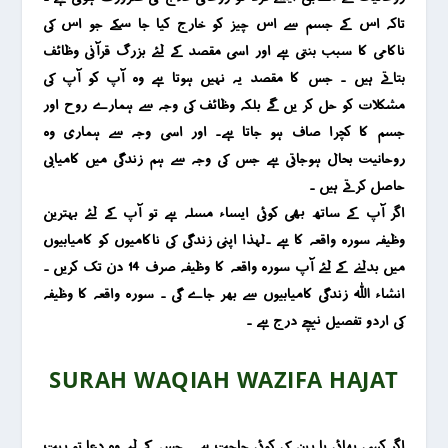
تاکہ اس کے جسم سے اس چیز کو خارج کیا جا سکے جو اس کی
ناکامی کا سبب بنتی ہے اور اسی مقصد کے لئے بزرگ قرآنی وظائف
بتاتے ہیں ۔ جس کا مقصد یہ نہیں ہوتا ہے وہ آپ کو آپ کی
مشکلات کو حل کر یں گے بلکہ وظائف کی وجہ سے ہمارے روح اور
جسم کا کچرا صاف ہو جاتا ہے۔ اور اسی وجہ سے ہماری وہ
روحانیت بحال ہوجاتی ہے جس کی وجہ سے ہم زندگی میں کامیابی
حاصل کرتے ہیں ۔
اگر آپ کے ساتھ بھی کوئی ایساء مسلہ ہے تو آپ کے لئے بہترین
وظیفہ سورہ واقعہ کا ہے ۔لہذا اپنی زندگی کی ناکامیوں کو کامیابیوں
میں بدلنے کے لئے آپ سورہ واقعہ کا وظیفہ صرف 14 دن تک کریں ۔
انشاء اللہ زندگی کامیابیوں سے بھر جاے گی ۔ سورہ واقعہ کا وظیفہ
کی اردو تفصیل نیچے درج ہے ۔
SURAH WAQIAH WAZIFA HAJAT
اگر کسی بھائی یا بہن کی کوئی حاجت ہے ۔ جس کے لیے وہ دعا تو بہت