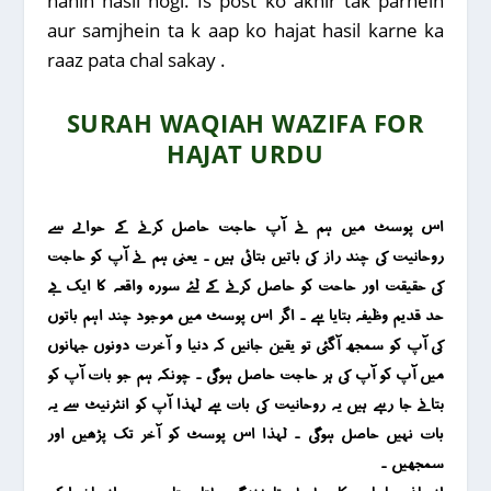
nahin hasil hogi. Is post ko akhir tak parhein
aur samjhein ta k aap ko hajat hasil karne ka
raaz pata chal sakay .
SURAH WAQIAH WAZIFA FOR
HAJAT URDU
اس پوسٹ میں ہم نے آپ حاجت حاصل کرنے کے حوالے سے
روحانیت کی چند راز کی باتیں بتائی ہیں ۔ یعنی ہم نے آپ کو حاجت
کی حقیقت اور حاحت کو حاصل کرنے کے لئے سورہ واقعہ کا ایک بے
حد قدیم وظیفہ بتایا ہے ۔ اگر اس پوسٹ میں موجود چند اہم باتوں
کی آپ کو سمجھ آگئی تو یقین جانیں کہ دنیا و آخرت دونوں جہانوں
میں آپ کو آپ کی ہر حاجت حاصل ہوگی ۔ چونکہ ہم جو بات آپ کو
بتانے جا رہے ہیں یہ روحانیت کی بات ہے لہذا آپ کو انٹرنیٹ سے یہ
بات نہیں حاصل ہوگی ۔ لہذا اس پوسٹ کو آخر تک پڑھیں اور
سمجھیں ۔