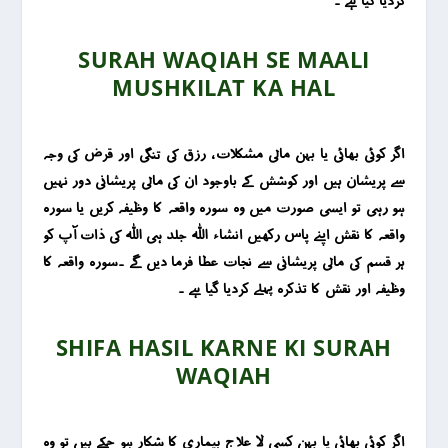
کردیا گیا ہے ۔
SURAH WAQIAH SE MAALI
MUSHKILAT KA HAL
اگر کوئی بھائی یا بہن مالی مشکلات ، رزق کی تنگی اور قرض کی وجہ
سے پریشان ہیں اور کوشش کے باوجود ان کی مالی پریشانی دور نہیں
ہو رہی تو ایسی صورت میں وہ سورہ واقعہ کا وظیفہ کریں یا سورہ
واقعہ کا نقش اپنے پاس رکھیں انشاء اللہ جلد ہی اللہ کی ذات آپ کو
ہر قسم کی مالی پریشانی سے نجات عطا فرما دیں گے ۔سورہ واقعہ کا
وظیفہ اور نقش کا تذکرہ پہلے کردیا گیا ہے ۔
SHIFA HASIL KARNE KI SURAH
WAQIAH
اگر کوئی بھائی یا بہن کسی لا علاج بیماری کا شکار ہو چکے ہیں تو وہ