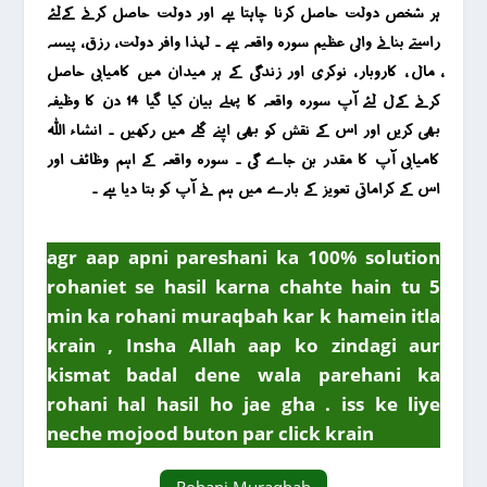
ہر شخص دولت حاصل کرنا چاہتا ہے اور دولت حاصل کرنے کےلئے
راستے بنانے والی عظیم سورہ واقعہ ہے ۔ لہذا وافر دولت ، رزق ، پیسہ
، مال ، کاروبار ، نوکری اور زندگی کے ہر میدان میں کامیابی حاصل
کرنے کےل لئے آپ سورہ واقعہ کا پہلے بیان کیا گیا 14 دن کا وظیفہ
بھی کریں اور اس کے نقش کو بھی اپنے گلے میں رکھیں ۔ انشاء اللہ
کامیابی آپ کا مقدر بن جاے گی ۔ سورہ واقعہ کے اہم وظائف اور
اس کے کراماتی تعویز کے بارے میں ہم نے آپ کو بتا دیا ہے ۔
agr aap apni pareshani ka 100% solution
rohaniet se hasil karna chahte hain tu 5
min ka rohani muraqbah kar k hamein itla
krain , Insha Allah aap ko zindagi aur
kismat badal dene wala parehani ka
rohani hal hasil ho jae gha . iss ke liye
neche mojood buton par click krain