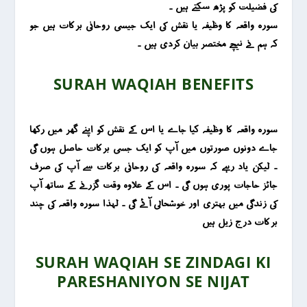
کی فضیلت کو پڑھ سکتے ہیں ۔
سورہ واقعہ کا وظیفہ یا نقش کی ایک جیسی روحانی برکات ہیں جو
کہ ہم نے نیچے مختصر بیان کردی ہیں ۔
SURAH WAQIAH BENEFITS
سورہ واقعہ کا وظیفہ کیا جاے یا اس کے نقش کو اپنے گھر میں رکھا
جاے دونوں صورتوں میں آپ کو ایک جسی برکات حاصل ہوں گی
۔ لیکن یاد رہے کہ سورہ واقعہ کی روحانی برکات سے آپ کی صرف
جائز حاجات پوری ہوں گی ۔ اس کے علاوہ وقت گزرنے کے ساتھ آپ
کی زندگی میں بہتری اور خوشحالی آئے گی ۔ لہذا سورہ واقعہ کی چند
برکات درج زیل ہیں
SURAH WAQIAH SE ZINDAGI KI
PARESHANIYON SE NIJAT