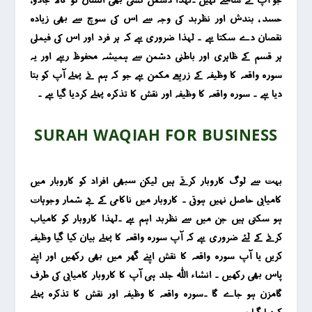
حسد ، بندش اور نظربد کی وجہ سے اس کی سوچ سے بھی زیادہ
نقصان دے سکتا ہے ۔ لہذا ضروری ہے کہ ہر فرد اور اس کی فیملی
ہر قسم کے ظاہری اور باطنی دشمن سے ہمیشہ محفوظ رہے اور یہ
سورہ واقعہ کا وظیفہ کے زریعے مکمن ہے جو کہ ہم نے پہلے آپ کو بتا
دیا ہے ۔ سورہ واقعہ کا وظیفہ اور نقش کا تذکرہ پہلے کردیا گیا ہے ۔
SURAH WAQIAH FOR BUSINESS
بہت سے لوگ کاروبار کرتے ہیں لیکن سبھی افراد کو کاروبار میں
کامیابی حاصل نہیں ہوتی ۔ کاروبار میں ناکامی کے بے شمار وجوہات
ہو سکتی ہیں جن میں سے نظربد اہم ہے ۔لہذا کاروبار کو کامیاب
کرنے کے لئے ضروری ہے کہ آپ سورہ واقعہ کا پہلے بیان کیا گیا وظیفہ
کریں یا آپ سورہ واقعہ کا نقش اپنے گھر میں بھی رکھیں اور اپنے
پاس بھی رکھیں ۔ انشاء اللہ جلد ہی آپ کا کاروبار کامیابی کی طرف
گامزن ہو جاے گا ۔سورہ واقعہ کا وظیفہ اور نقش کا تذکرہ پہلے