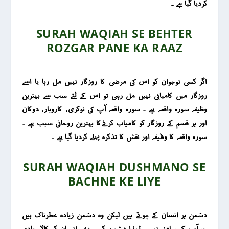
کردیا گیا ہے ۔
SURAH WAQIAH SE BEHTER
ROZGAR PANE KA RAAZ
اگر کسی نوجوان کو اس کی مرضی کا روزگار نہیں مل رہا یا اسے
روزگار میں کامیابی ںہیں مل رہی تو اس کے لئے سب سے بہترین
وظیفہ سورہ واقعہ ہے ۔ سورہ واقعہ آپ کی نوکری ، کاروبار ، دوکان
اور ہر قسم کے روزگار کو کامیاب کرنےکا بہترین روحانی سبب ہے ۔
سورہ واقعہ کا وظیفہ اور نقش کا تذکرہ پہلے کردیا گیا ہے ۔
SURAH WAQIAH DUSHMANO SE
BACHNE KE LIYE
دشمن ہر انسان کے ہوتے ہیں لیکن وہ دشمن زیادہ خطرناک ہیں
جو آپ کے سامنے نہیں ۔لہذا دشمن کسی بھی انسان کو کالا جادو ،