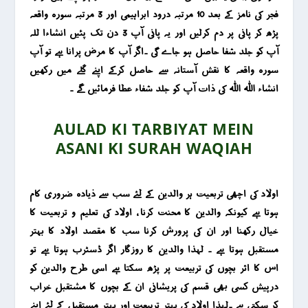
فجر کی نامز کے بعد 10 مرتبہ درود ابراہیمی اور 3 مرتبہ سورہ واقعہ
پڑھ کر پانی پر دم کرلیں اور یہ پانی آپ 3 دن تک پئیں انشاءا للہ
آپ کو جلد شفا حاصل ہو جاے گی ۔اگر آپ کا مرض پرانا ہے تو آپ
سورہ واقعہ کا نقش آستانہ سے حاصل کرکے اپنے گلے میں رکھیں
انشاء اللہ اللہ کی ذات آپ کو جلد شفاء عطا فرمائیں گے ۔
AULAD KI TARBIYAT MEIN
ASANI KI SURAH WAQIAH
اولاد کی اچھی تربعیت ہر والدین کے لئے سب سے ذیادہ ضروری کام
ہوتا ہے کیونکہ والدین کا محنت کرنا ، اولاد کی تعلیم و تربعیت کا
خیال رکھنا اور ان کی پرورش کرنا سب کا مقصد اولاد کا بہتر
مستقبل ہوتا ہے ۔ لہذا والدین کا روزگار اگر ڈسٹرب ہوتا ہے تو
اس کا اثر بچوں کی تربیعت پر پڑھ سکتا ہے اسی طرح والدین کو
درپیش کسی بھی قسم کی پریشانی ان کے بچوں کا مشتقبل خراب
کر سکتی ہے ۔لہذا اولاد کی بہتر تربیعت اور بہتر مستقبل کے لئے اپنے