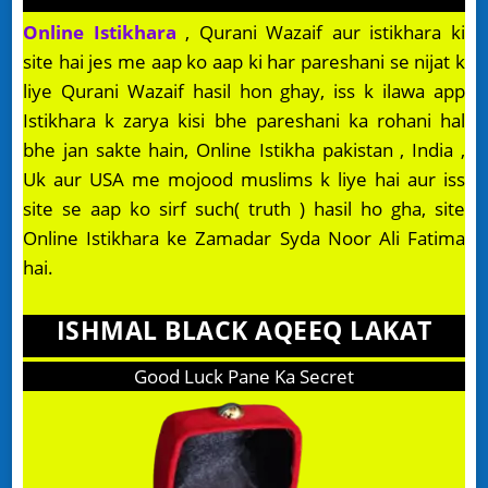
Online Istikhara
, Qurani Wazaif aur istikhara ki
site hai jes me aap ko aap ki har pareshani se nijat k
liye Qurani Wazaif hasil hon ghay, iss k ilawa app
Istikhara k zarya kisi bhe pareshani ka rohani hal
bhe jan sakte hain, Online Istikha pakistan , India ,
Uk aur USA me mojood muslims k liye hai aur iss
site se aap ko sirf such( truth ) hasil ho gha, site
Online Istikhara ke Zamadar Syda Noor Ali Fatima
hai.
ISHMAL BLACK AQEEQ LAKAT
Good Luck Pane Ka Secret