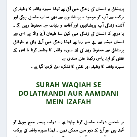
پریشانی ہر انسان کی زندگی میں آتی ہے لہذا سورہ واقعہ کا وظیفہ کی
برکت سے آپ کو موجود ہ پریشانیوں سے بھی نجات حاصل ہوگی اور
آئندہ زندگی آپ پریشانیوں اور آفات و بلیات سے محفوظ رہیں گے ۔
یا درہے کہ انسان کی زندگی میں کون سا طوفان آنے والا ہے اس سے
انسان ہیشہ سے بے خبر رہا ہے لہذا زندگی میں آنے والی ہر طوفانی
پریشانی سے محفوظ رہنے کی لئے سورہ واقعہ کا وظیفہ کرنا یا اس کے
نقش کو اپنے پاس رکھنا عقل مندی ہے
سورہ واقعہ کا وظیفہ اور نقش کا تذکرہ پہلے کردیا گیا ہے ۔
SURAH WAQIAH SE
DOLATMANDI AUR AAMDANI
MEIN IZAFAH
ہر شخص دولت حاصل کرنا چاہتا ہے ۔ دولت پیسہ جمع ہونے کو
کہتے ہیں جو آج کے دور میں ممکن نہیں ۔ لہذا سورہ واقعہ کی برکت