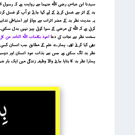
سیدنا ابن عباس رضی اللہ عنہما سے روایت ہے کہ رسول اللہ ص
بد کے اثر سے غسل کرنے کے لیے کہا جائے تو آپ کو غسل کرنا چاہیے۔”)
یہ حدیث نظر بد کے مضر اثرات سے بچاؤ اور احتیاطی تدابیر
کرتی ہے کہ اللہ کی مرضی کے سوا کوئی چیز نہیں بدل سکتی۔
سخت نظر سے نجات کی دعا “
اعوذ بکلمات اللہ التامۃ من ک
بھی کیا کرتے تھے۔ ہمارے علم کے مطابق جب انسان کسی دو
نظر بد لگ سکتی ہے جس سے بذات خود انسان اور دوسرے ل
ہمارا نظر بد کا بتایا جانے والا وظیفہ زندگی میں ایک بار ضر