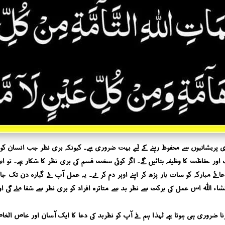
یشانیوں سے محفوظ رہنے کے لیے بہت ضروری ہے۔ کیونکہ بری نظر جب انسان کو لگتی ہ
 حفاظت کا وظیفہ بتائیں گے۔ اگر کوئی سخت قسم کی بری نظر کا شکار ہے۔ تو اسے چا
دعائے مبارکہ کو سات بار پڑھ کر اپنے اوپر دم کر لے۔ یہ عمل آپ نے گیارہ دن تک جا
انشاء اللہ اس عمل کی برکت سے نظر بد سے متاثرہ افراد کو بری نظر سے شفا ملے گی او
ا ضروری ہی ہوتا ہے لہذا ہم نے آپ کو نظربد کی دعا کا ایک آسان اور خاص الخاص 