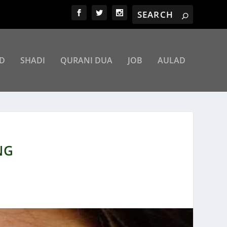
D
SHADI
QURANI DUA
JOB
AULAD
NG