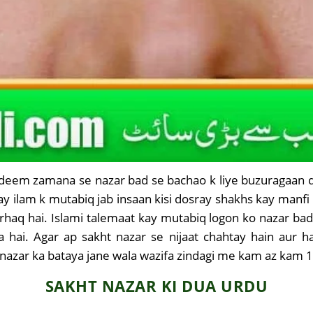
 qadeem zamana se nazar bad se bachao k liye buzuragaan de
y ilam k mutabiq jab insaan kisi dosray shakhs kay manfi 
arhaq hai. Islami talemaat kay mutabiq logon ko nazar bad l
hai. Agar ap sakht nazar se nijaat chahtay hain aur ha
nazar ka bataya jane wala wazifa zindagi me kam az kam 1 
SAKHT NAZAR KI DUA URDU