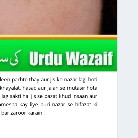
en parhte thay aur jis ko nazar lagi hoti
khayalat, hasad aur jalan se mutasir hota
ag sakti hai jis se bazat khud insaan aur
mesha kay liye buri nazar se hifazat ki
bar zaroor karain .