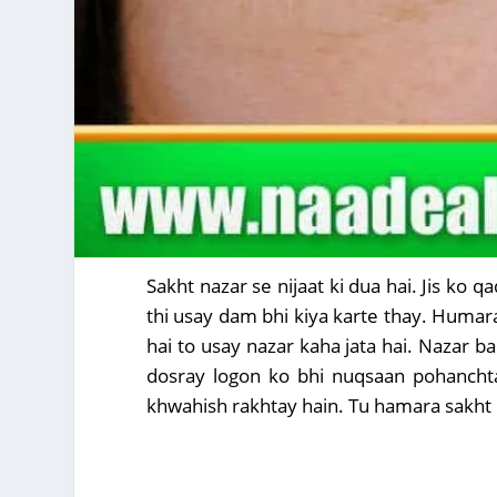
Sakht nazar se nijaat ki dua hai. Jis ko
thi usay dam bhi kiya karte thay. Humara
hai to usay nazar kaha jata hai. Nazar b
dosray logon ko bhi nuqsaan pohanchta 
khwahish rakhtay hain. Tu hamara sakht 