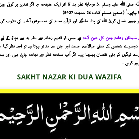
لی اللہ علیہ وسلم نے فرمایا: نظر بد کا اثر ایک حقیقت ہے، اگر تقدیر پر کوئی چیز
 (صحیح مسلم، کتاب 26، حدیث 5427
 جیسے غسل کرنے، اللہ کی پناہ مانگنے اور قرآن مجید کی مخصوص آیات کی تلاوت کرن
ل شیطان وھامۃ ومن کل عین لامۃ
ہے جس کو قدیم زمانہ سے نظر بد سے بچاؤ کے لیے 
سرے شخص کے منفی خیالات ، حسد اور جلن سے متاثر ہوتا ہے تو اسے نظر کہا جات
وگوں کو بھی نقصان پہنچتا ہے۔ اگر آپ سخت نظر سے نجات چاہتے ہیں اور ہمی
ور کریں ۔
SAKHT NAZAR KI DUA WAZIFA