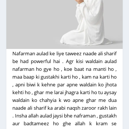
Nafarman aulad ke liye taweez naade ali sharif
be had powerful hai . Agr kisi waldain aulad
nafarman ho gye ho , koe baat na manti ho ,
maa baap ki gustakhi karti ho , kam na karti ho
, apni biwi k kehne par apne waldain ko jhota
kehti ho , ghar me larai jhagra karti ho tu aysay
waldain ko chahyia k wo apne ghar me dua
naade ali sharif ka arabi naqsh zaroor rakh lain
. Insha allah aulad jaysi bhe naframan , gustakh
aur badtameez ho ghe allah k kram se