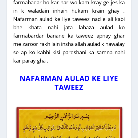
farmabadar ho kar har wo kam kray ge jes ka
in k waladain inhain hukam krain ghay .
Nafarman aulad ke liye taweez nad e ali kabi
bhe khata nahi jata lahaza aulad ko
farmabardar banane ka taweez apnay ghar
me zaroor rakh lain insha allah aulad k hawalay
se ap ko kabhi kisi pareshani ka samna nahi
kar paray gha .
NAFARMAN AULAD KE LIYE
TAWEEZ