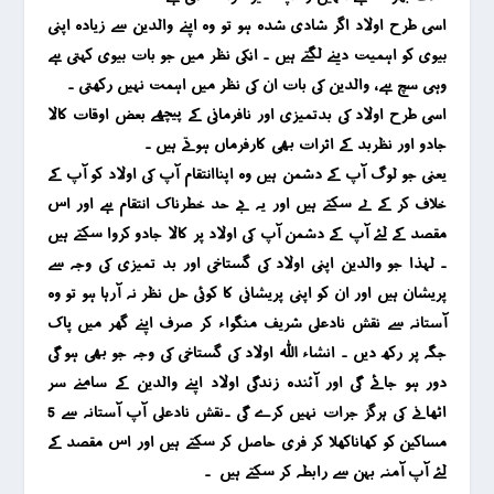
اسی طرح اولاد اگر شادی شدہ ہو تو وہ اپنے والدین سے زیادہ اپنی
بیوی کو اہمیت دینے لگتے ہیں ۔ انکی نظر میں جو بات بیوی کہتی ہے
وہی سچ ہے ، والدین کی بات ان کی نظر میں اہمت نہیں رکھتی ۔
اسی طرح اولاد کی بدتمیزی اور نافرمانی کے پیچھے بعض اوقات کالا
جادو اور نظربد کے اثرات بھی کارفرماں ہوتے ہیں ۔
یعنی جو لوگ آپ کے دشمن ہیں وہ اپناانتقام آپ کی اولاد کو آپ کے
خلاف کر کے لے سکتے ہیں اور یہ بے حد خطرناک انتقام ہے اور اس
مقصد کے لئے آپ کے دشمن آپ کی اولاد پر کالا جادو کروا سکتے ہیں
۔
لہذا جو والدین اپنی اولاد کی گستاخی اور بد تمیزی کی وجہ سے
پریشان ہیں اور ان کو اپنی پریشانی کا کوئی حل نظر نہ آرہا ہو تو وہ
آستانہ سے نقش نادعلی شریف منگواء کر صرف اپنے گھر میں پاک
جگہ پر رکھ دیں ۔ انشاء اللہ اولاد کی گستاخی کی وجہ جو بھی ہو گی
دور ہو جائے گی اور آ
ئندہ زندگی اولاد اپنے والدین کے سامنے سر
اٹھانے کی ہرگز جرات نہیں کرے گی ۔نقش نادعلی آپ آستانہ سے 5
مساکین کو کھاناکھلا کر فری حاصل کر سکتے ہیں اور اس مقصد کے
لئے آپ آمنہ بہن سے رابطہ کر سکتے ہیں ۔