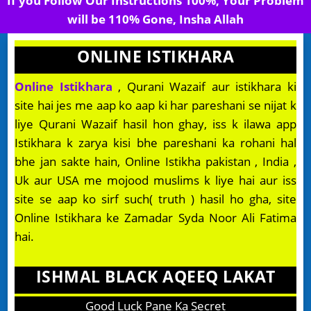
If you Follow Our Instructions 100%, Your Problem
will be 110% Gone, Insha Allah
ONLINE ISTIKHARA
Online Istikhara
, Qurani Wazaif aur istikhara ki
site hai jes me aap ko aap ki har pareshani se nijat k
liye Qurani Wazaif hasil hon ghay, iss k ilawa app
Istikhara k zarya kisi bhe pareshani ka rohani hal
bhe jan sakte hain, Online Istikha pakistan , India ,
Uk aur USA me mojood muslims k liye hai aur iss
site se aap ko sirf such( truth ) hasil ho gha, site
Online Istikhara ke Zamadar Syda Noor Ali Fatima
hai.
ISHMAL BLACK AQEEQ LAKAT
Good Luck Pane Ka Secret