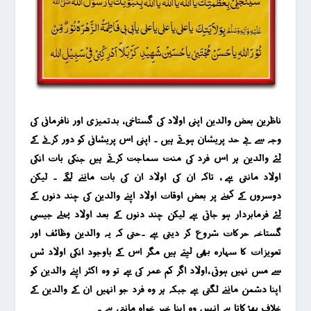
ناظرین بعض والدین اپنی اولاد کی گستاخی ، بدتمیزی اور نافرمانی کی
وجہ سے بے حد پریشان ہوتے ہیں ۔ اپنی اس پریشانی کو دور کرنے کے
لئے والدین ہر اس فرد کی منت سماجت کرتے ہیں جنکی بات انکی
اولاد مانتی ہے ، تاکہ ان کی اولاد ان کی بات ماننے لگے ۔ لیکن
دوسروں کے کہنے پر بعض اوقات اولاد اپنے والدین کی چند دنوں کے
لئے فرمابردار ہو جاتی ہے لیکن چند دنوں کے بعد اولاد پہلے جیسی
گستاخہ حرکات شروع کر دیتی ہے ۔حتی کہ یہ والدین وظائف اور
تعویزات کا سہارہ بھی لیتے ہیں مگر اس کے باوجود انکی اولاد ٹس
سے مس نہیں ہوتی ،اولاد اگر کم عمر کی ہے تو وہ اکثر اپنے والدین کو
اپنا دشمن ماننے لگتی ہے جبکہ ہر وہ فرد جو انہیں ان کے والدین کے
خلاف بھڑکاتا ہے انہیں وہ اپنا خیر خواہ مانتی ہے ۔