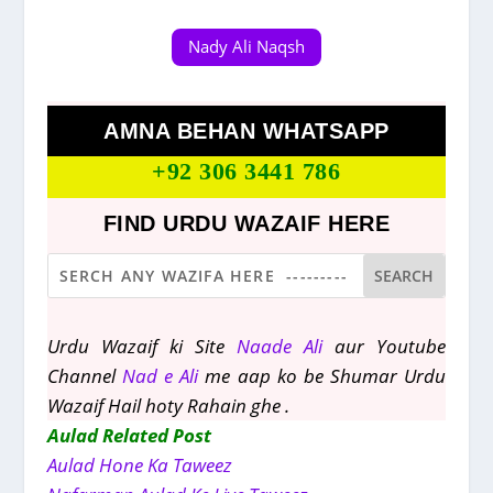
Nady Ali Naqsh
AMNA BEHAN WHATSAPP
+92 306 3441 786
FIND URDU WAZAIF HERE
Urdu Wazaif ki Site
Naade Ali
aur Youtube
Channel
Nad e Ali
me aap ko be Shumar Urdu
Wazaif Hail hoty Rahain ghe .
Aulad Related Post
Aulad Hone Ka Taweez