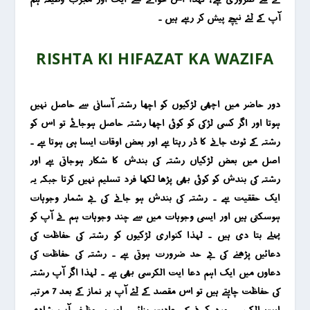
آپ کے لئے نیچے پیش کر رہے ہیں ۔
RISHTA KI HIFAZAT KA WAZIFA
دور حاضر میں اچھی لڑکیوں کو اچھا رشتہ آسانی سے حاصل نہیں
ہوتا اور اگر کسی لڑکی کو کوئی اچھا رشتہ حاصل ہوجائے تو اس کو
رشتہ کے ٹوٹ جانے کا ڈر رہتا ہے اور بعض اوقات ایسا ہی ہوتا ہے ۔
اصل میں بعض لڑکیاں رشتہ کی بندش کا شکار ہوجاتی ہے اور
رشتہ کی بندش کو کوئی بھی پڑھا لکھا فرد تسلیم نہیں کرتا جبکہ یہ
ایک حققیت ہے ۔ رشتہ کی بندش ہو جانے کی بے شمار وجوہات
ہوسکتی ہیں اور ایسی وجوہات میں سے چند وجوہات ہم نے آپ کو
پہلے بتا دی ہیں ۔ لہذا کنواری لڑکیوں کو رشتہ کی حفاظت کی
دعائیں پڑھنے کی بے حد ضرورت ہوتی ہے ۔ رشتہ کی حفاظت کی
دعاوں میں ایک اہم دعا ایت الکرسی بھی ہے ۔ لہذا اگر آپ رشتہ
کی حفاظت چاہتے ہیں تو اس مقصد کے لئے آپ ہر نماز کے بعد 7 مرتبہ
ایت الکرسی ورد کرنے کی عادت بنائیں اور یہ وظیفہ آپ شادی