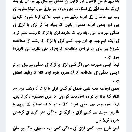
یاد رہے کہ جن لڑکیوں اور لڑکوں کی منگنی ہو جاتی ہے تو اس کے بعد
ان کو نظربد لگنے کے امکانات بھی ذیادہ ہو جاتے ہیں ، لہذا نظربد کی
وجہ سے خاندان کے افراد رشتے میں عیب تلاش کرنا شروع کردیتے
ہیں اور بعض افراد معمولی باتوں کو بنیاد بنا کر لڑکی یا لڑکے کی
منگنی توڑ دیتے ہیں ۔یاد رہے کہ نظربد لڑکی یا لڑکے کا رشتہ ختم کرنے
کی ایک اہم وجہ ہے اور جب کسی لڑکی یا لڑکے کے رشتہ کی مخالفت
شروع ہو جاتی ہے تو اس مخالفت کے پیچھے بھی نظربد ہی کارفرما
ہوتی ہے ۔
لہذا ایسی صورت میں اگر کسی لڑکی یا لڑکے کی منگنی ہو چکی ہے تو
ا یسی منگنی کی حفاظت کے لئے سورہ بقرہ ایت 165 کا وظیفہ افضل
ہے ۔
بعض اوقات جب کسی فیملی کو کسی لڑکی یا لڑکے کا رشتہ دینے سے
انکار کیا جاتا ہے تو وہ اس بات کو اپنی بے عزتی محسوس کرتے ہیں ،
لہذا اس وجہ سے بعض افراد کالا جادو کا استعمال کے زریعے یا
ظاہری حوالے سے کسی لڑکی یا لڑکے کی منگنی ختم کرنے کی کوشش
ضرور کرتے ہیں ۔
اسی طرح جب کسی لڑکی کی منگنی کسی بہت اچھی جگہ ہو جاتی