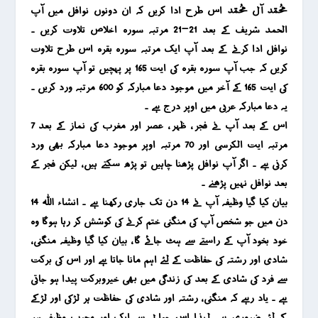
محمد آل محمد اس طرح ادا کریں کہ ان دونوں نوافل میں آپ
الحمد شریف کے بعد 21-21 مرتبہ سورہ اخلاص تلاوت کریں ۔
نوافل ادا کرنے کے بعد آپ ایک مرتبہ سورہ بقرہ اس طرح تلاوت
کریں کہ جب آپ سورہ بقرہ کی ایت 165 پر پہچیں تو آپ سورہ بقرہ
کی ایت 165 کے آخر میں موجود دعا مبارکہ کو 600 مرتبہ ورد کریں ۔
یہ دعا مبارکہ عربی میں اوپر درج ہے ۔
اس کے بعد آپ نے فجر ، ظہر ، عصر اور مغرب کی نماز کے بعد 7
مرتبہ ایت الکرسی اور 70 مرتبہ اوپر موجود دعا مبارکہ بھی ورد
کرنی ہے ۔ اگر آپ نوافل پڑھنا چاہیں تو پڑھ سکتے ہیں ، لیکن فجر کے
بعد نوافل نہیں پڑھنے ۔
بیان کیا گیا وظیفہ آپ نے 14 دن تک جاری رکھنا ہے ۔ انشاء اللہ 14
دن میں جو شخص آپ کی منگنی ختم کرنے کی کوشش کر رہا ہوگا وہ
خود بخود آپ کے راستے سے ہٹ جائے گا ، بیان کیا گیا وظیفہ منگنی ،
شادی اور رشتہ کی حفاظت کے لئے اہم مانا جاتا ہے اور اس کی برکت
سے فرد کی شادی کے بعد کی زندگی میں بھی خیروبرکت پیدا ہو جاتی
ہے ۔ یاد رہے کہ منگنی ، رشتہ اور شادی کی حفاظت ہر لڑکی اور لڑکے
کے لئے ضروری ہے ، لہذا اس حوالے سے ایک اور مجرب وظیفہ ہم