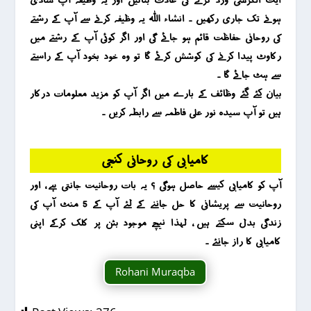
ہونے تک جاری رکھیں ۔ انشاء اللہ یہ وظیفہ کرنے سے آپ کے رشتے
کی روحانی حفاظت قائم ہو جائے گی اور اگر کوئی آپ کے رشتے میں
رکاوٹ پیدا کرنے کی کوشش کرئے گا تو وہ خود بخود آپ کے راستے
سے ہٹ جائے گا ۔
بیان کئے گئے وظائف کے بارے میں اگر آپ کو مزید معلومات درکار
ہیں تو آپ سیدہ نور علی فاطمہ سے رابطہ کریں ۔
کامیابی کی روحانی کنجی
آپ کو کامیابی کیسے حاصل ہوگی ؟ یہ بات روحانیت جانتی ہے ، اور
روحانیت سے پریشانی کا حل جاننے کے لئے آپ کے 5 منٹ آپ کی
زندگی بدل سکتے ہیں ، لہذا نیچے موجود بٹن پر کلک کرکے اپنی
کامیابی کا راز جانئے ۔
Rohani Muraqba