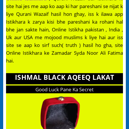
site hai jes me aap ko aap ki har pareshani se nijat k
liye Qurani Wazaif hasil hon ghay, iss k ilawa app
Istikhara k zarya kisi bhe pareshani ka rohani hal
bhe jan sakte hain, Online Istikha pakistan , India ,
Uk aur USA me mojood muslims k liye hai aur iss
site se aap ko sirf such( truth ) hasil ho gha, site
Online Istikhara ke Zamadar Syda Noor Ali Fatima
hai.
ISHMAL BLACK AQEEQ LAKAT
Good Luck Pane Ka Secret