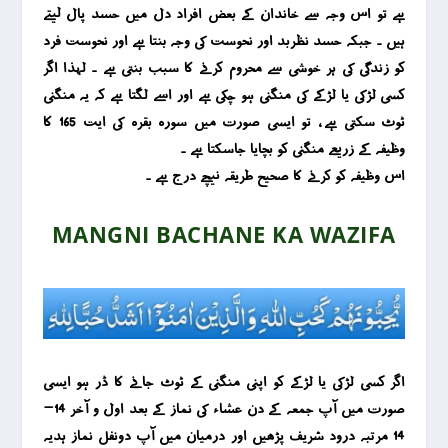
ہے تو اس وجہ سے خاندان کے بعض افراد دل میں حسد پال لیتے
ہیں ۔ جبکہ حسد نظربد اور نحوست کی وجہ بنتا ہے اور نحوست فرد
کو زندگی کی ہر خوشی سے محروم کرنے کا سبب بنتی ہے ۔ لہذا اگر
کسی لڑکی یا لڑکے کی منگنی ہو چکی ہے اور اسے لگتا ہے کہ یہ منگنی
ٹوٹ سکتی ہے ، تو ایسی صؤرت میں سورہ بقرہ کی ایت 165 کا
وظیفہ کے زریعے منگنی کو بچایا جاسکتا ہے ۔
اس وظیفہ کو کرنے کا صحیح طریقہ نیچے درج ہے ۔
MANGNI BACHANE KA WAZIFA
اگر کسی لڑکی یا لڑکے کو اپنی منگنی کے ٹوٹ جانے کا ڈر ہو ایسی
صورت میں آپ جمعہ کے دن عشاء کی نماز کے بعد اول و آخر 14-
14 مرتبہ درود شریف پڑھیں اور درمیان میں آپ دونفل نماز ہدیہ