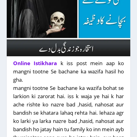
Online Istikhara
k iss post mein aap ko
mangni tootne Se bachane ka wazifa hasil ho
gha.
mangni tootne Se bachane ka wazifa bohat se
larkion ki zarorat hai. iss k waja ye hai k har
ache rishte ko nazre bad ,hasid, nahosat aur
bandish se khatara lahaq rehta hai. lehaza agr
ko larki ya larka nazre bad ,hasid, nahosat aur
bandish ho jatay hain tu family ko inn mein ayb