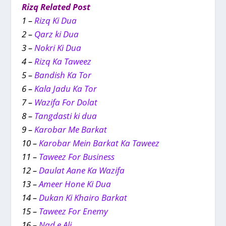
Rizq Related Post
1 –
Rizq Ki Dua
2 –
Qarz ki Dua
3 –
Nokri Ki Dua
4 –
Rizq Ka Taweez
5 –
Bandish Ka Tor
6 –
Kala Jadu Ka Tor
7 –
Wazifa For Dolat
8 –
Tangdasti ki dua
9 –
Karobar Me Barkat
10 –
Karobar Mein Barkat Ka Taweez
11 –
Taweez For Business
12 –
Daulat Aane Ka Wazifa
13 –
Ameer Hone Ki Dua
14 –
Dukan Ki Khairo Barkat
15 –
Taweez For Enemy
16 –
Nad e Ali