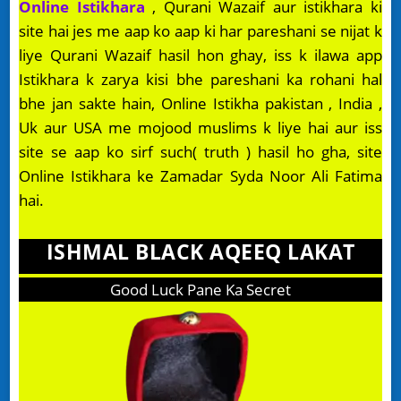
Online Istikhara
, Qurani Wazaif aur istikhara ki
site hai jes me aap ko aap ki har pareshani se nijat k
liye Qurani Wazaif hasil hon ghay, iss k ilawa app
Istikhara k zarya kisi bhe pareshani ka rohani hal
bhe jan sakte hain, Online Istikha pakistan , India ,
Uk aur USA me mojood muslims k liye hai aur iss
site se aap ko sirf such( truth ) hasil ho gha, site
Online Istikhara ke Zamadar Syda Noor Ali Fatima
hai.
ISHMAL BLACK AQEEQ LAKAT
Good Luck Pane Ka Secret