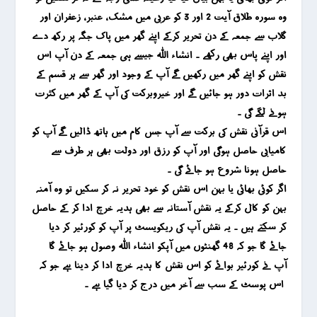
وہ سورہ طلاق آیت 2 اور 3 کو عربی میں مشک ، عنبر ، زعفران اور
گلاب سے جمعہ کے دن تحریر کرکے اپنے گھر میں پاک جگہ پر رکھ دے
اور اپنے پاس بھی رکھے ۔ انشاء اللہ جیسے ہی جمعہ کے دن آپ اس
نقش کو اپنے گھر میں رکھیں گے آپ کے وجود اور گھر سے ہر قسم کے
بد اثرات دور ہو جائیں گے اور خیروبرکت کی آپ کے گھر میں کثرت
ہونے لگے گی ۔
اس قرآنی نقش کی برکت سے آپ جس کام میں ہاتھ ڈالیں گے آپ کو
کامیابی حاصل ہوگی اور آپ کو رزق اور دولت بھی ہر طرف سے
حاصل ہونا شروع ہو جائے گی ۔
اگر کوئی بھائی یا بہن اس نقش کو خود تحریر نہ کر سکیں تو وہ آمنہ
بہن کو کال کرکے یہ نقش آستانہ سے بھی ہدیہ خرچ ادا کر کے حاصل
کر سکتے ہیں ۔ یہ نقش آپ کی ریکویسٹ پر آپ کو کورئیر کر دیا
جائے گا جو کہ 48 گھنٹوں میں آپکو انشاء اللہ وصول ہو جائے گا
آپ نے کورئیر بوائے کو اس نقش کا ہدیہ خرچ ادا کر دینا ہے جو کہ
اس پوسٹ کے سب سے آخر میں درج کر دیا گیا ہے ۔