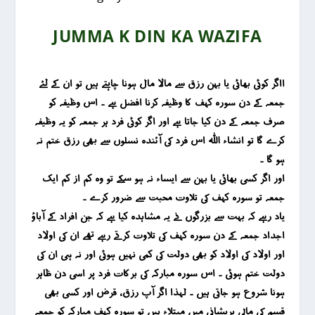
JUMMA K DIN KA WAZIFA
ااگر کوئی بھائی یا بہن رزق سے مالا مال ہونا چاہتے ہیں تو ان کے لئے
جمعہ کے دن سورہ کہف کا وظیفہ کرنا افضل ہے ۔ اس وظیفہ کو
صرف جمعہ کے دن کیا جاتا ہے اور اگر کوئی فرد ہر جمعہ کو یہ وظیفہ
کرے گا تو انشاء اللہ اس فرد کی آئندہ نسلوں سے بھی رزق ختم نہ
ہو گا ۔
اور اگر کسی بھائی یا بہن سے ایساء نہ ہو سکے تو وہ کم از کم ایک
جمعہ تو سورہ کہف کی تلاوت محبت سے ضرور کرے ۔
یاد رہے کہ بہت سے بزرگوں نے یہ مشاہدہ کیا ہے کہ جن افراد کے آباؤ
اجداد جمعہ کے دن سورہ کہف کی تلاوت کرتے رہے تھے ان کی اولاد
اور اولاد کی اولاد کو بھی دولت کی کمی نہیں ہوئی اور نہ ہی ان کی
دولت ختم ہوئی ۔ اس سورہ مبارکہ کی برکات فرد پر اسی دن ظاہر
ہونا شروع ہو جاتی ہیں ۔ لہذا اگر آپ رزق ، قرض اور کسی بھی
قسم کی مالی پریشانی میں مبتلاء ہیں تو
سورہ کہف مبارکہ کو جمعہ