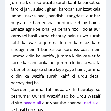
Jumma k din ka wazifa surah kahf ki barkat se
fard ki jan , aulad , ghar , karobar aur izzat kala
jadoo , nazre bad , bandish , tangdasti aur har
nuqsan se hameesha mehfooz rehtay hain .
Lahaza agr koe bhai ya behan rizq , dolat aur
kamyabi hasil karna chahtay hain tu wo surah
kahf ka wazifa jumma k din kam az kam
zindagi mein 1 bar zaroor kare iss post mein
jumma k din ka wazifa , jumma k din ka wazifa
karne ka sahi tarika aur jumma k din ka wazifa
k benefits aap se share kiye gaye hain . Jumma
k din ka wazifa surah kahf ki urdu detail
nechay darj hai .
Nazreen jumma tul mubarak k hawalay se
beshumar Qurani Wazaif aap ko Urdu Wazaif
ki site
naade ali
aur youtube channel
nad e ali
se hasil hon ghay .