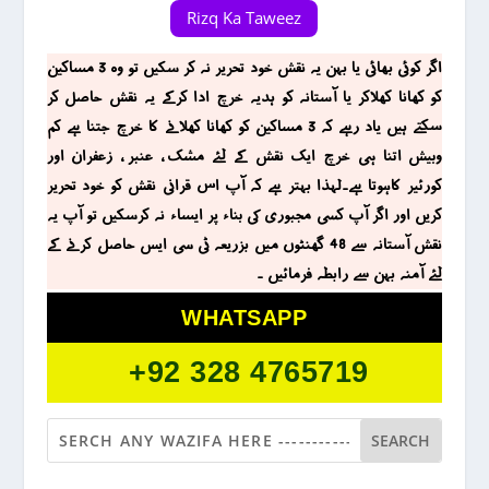
Rizq Ka Taweez
اگر کوئی بھائی یا بہن یہ نقش خود تحریر نہ کر سکیں تو وہ 3 مساکین
کو کھانا کھلاکر یا آستانہ کو ہدیہ خرچ ادا کرکے یہ نقش حاصل کر
سکتے ہیں یاد رہے کہ 3 مساکین کو کھانا کھلانے کا خرچ جتنا ہے کم
وبیش اتنا ہی خرچ ایک نقش کے لئے مشک ، عنبر ، زعفران اور
کورئیر کاہوتا ہے۔لہذا بہتر ہے کہ آپ اس قرانی نقش کو خود تحریر
کریں اور اگر آپ کسی مجبوری کی بناء پر ایساء نہ کرسکیں تو آپ یہ
نقش آستانہ سے 48 گھنٹوں میں بزریعہ ٹی سی ایس حاصل کرنے کے
لئے آمنہ بہن سے رابطہ فرمائیں ۔
WHATSAPP
+92 328 4765719