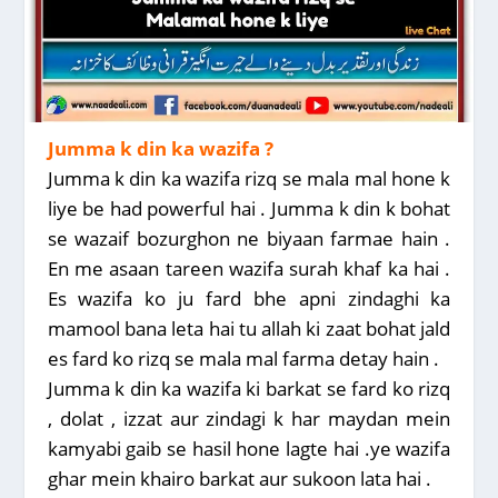
Jumma k din ka wazifa ?
Jumma k din ka wazifa rizq se mala mal hone k
liye be had powerful hai . Jumma k din k bohat
se wazaif bozurghon ne biyaan farmae hain .
En me asaan tareen wazifa surah khaf ka hai .
Es wazifa ko ju fard bhe apni zindaghi ka
mamool bana leta hai tu allah ki zaat bohat jald
es fard ko rizq se mala mal farma detay hain .
Jumma k din ka wazifa ki barkat se fard ko rizq
, dolat , izzat aur zindagi k har maydan mein
kamyabi gaib se hasil hone lagte hai .ye wazifa
ghar mein khairo barkat aur sukoon lata hai .