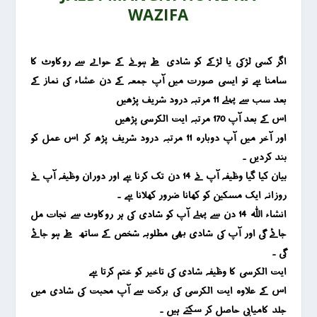
WAZIFA
اگر کسی لڑکی یا لڑکے کو شادی طے ہونے کے حوالے سے روکاوٹ کا
سامنا ہے تو ایسی صؤرت میں آپ جمعہ کے دن عشاء کی نماز کے
بعد سب سے پہلے 11 مرتبہ درود شریف پڑھیں
اس کے بعد آپ 170 مرتبہ ایت الکرسی پڑھیں
اور آخر میں آپ دوبارہ 11 مرتبہ درود شریف پڑھ کر اس عمل کو
بند کردیں ۔
بیان کیا گیا وظیفہ آپ نے 14 دن تک کرنا ہے اور دوران وظیفہ آپ نے
روزانہ ایک مسکین کو کھانا ضرور کھلانا ہے ۔
انشاء اللہ 14 دن سے پہلے آپ کو شادی کی ہر روکاوٹ سے نجات مل
جائے گی اور آپ کی شادی بھی مطلوبہ شخص کے ساتھ طے ہو جائے
گی ۔
ایت الکرسی کا وظیفہ شادی کی تاخیر کو ختم کرتا ہے
اس کے علاوہ ایت الکرسی کی برکت سے آپ محبت کی شادی میں
جلد کامیابی حاصل کر سکتے ہیں ۔