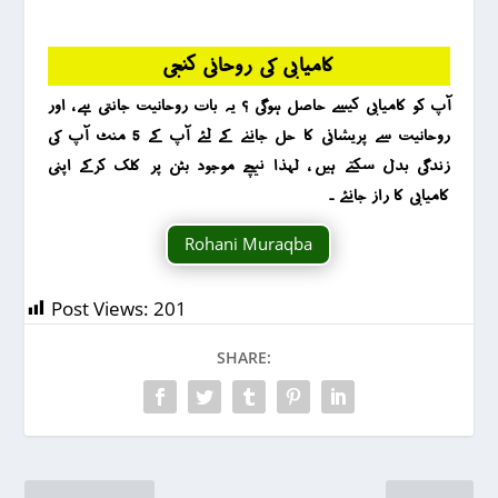
کامیابی کی روحانی کنجی
آپ کو کامیابی کیسے حاصل ہوگی ؟ یہ بات روحانیت جانتی ہے ، اور
روحانیت سے پریشانی کا حل جاننے کے لئے آپ کے 5 منٹ آپ کی
زندگی بدل سکتے ہیں ، لہذا نیچے موجود بٹن پر کلک کرکے اپنی
کامیابی کا راز جانئے ۔
Rohani Muraqba
Post Views:
201
SHARE: