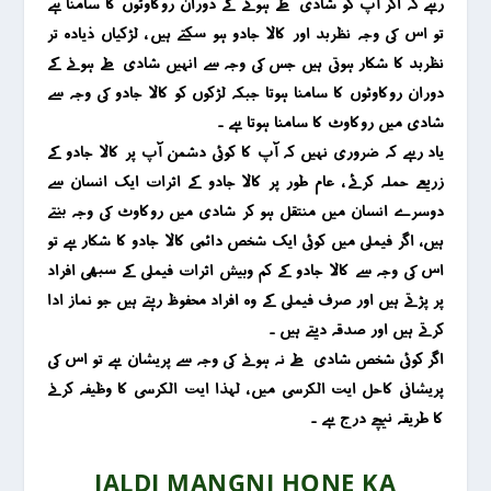
رہے کہ اگر آپ کو شادی طے ہونے کے دوران روکاوٹوں کا سامنا ہے
تو اس کی وجہ نظربد اور کالا جادو ہو سکتے ہیں ، لڑکیاں ذیادہ تر
نظربد کا شکار ہوتی ہیں جس کی وجہ سے انہیں شادی طے ہونے کے
دوران روکاوٹوں کا سامنا ہوتا جبکہ لڑکوں کو کالا جادو کی وجہ سے
شادی میں روکاوٹ کا سامنا ہوتا ہے ۔
یاد رہے کہ ضروری نہیں کہ آپ کا کوئی دشمن آپ پر کالا جادو کے
زریعے حملہ کرئے ، عام طور پر کالا جادو کے اثرات ایک انسان سے
دوسرے انسان میں منتقل ہو کر شادی میں روکاوٹ کی وجہ بنتے
ہیں ، اگر فیملی میں کوئی ایک شخص دائمی کالا جادو کا شکار ہے تو
اس کی وجہ سے کالا جادو کے کم وبیش اثرات فیملی کے سبھی افراد
پر پڑتے ہیں اور صرف فیملی کے وہ افراد محفوظ رہتے ہیں جو نماز ادا
کرتے ہیں اور صدقہ دیتے ہیں ۔
اگر کوئی شخص شادی طے نہ ہونے کی وجہ سے پریشان ہے تو اس کی
پریشانی کاحل ایت الکرسی میں ، لہذا ایت الکرسی کا وظیفہ کرنے
کا طریقہ نیچے درج ہے ۔
JALDI MANGNI HONE KA