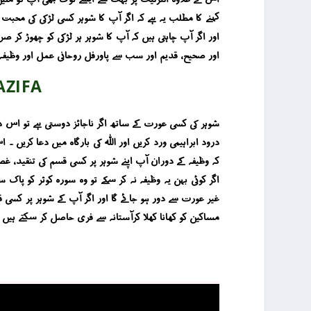
کہنے کا مطلب یہ ہے کہ اگر آپ کا شوہر کسی لڑکی کی محبت 
اور اگر آپ چاہتی ہیں کہ آپ کا شوہر ہر لڑکی کو چھوڑ ک
اور صحیح ، قدیم اور سب سے پاورفل روحانی عمل اور وظیفہ 
AZIFA
کہ وظیفہ کے دوران آپ اپنے شوہر پر کسی قسم کی تنقید ، غصہ
اگر کوئی بہن یہ وظیفہ نہ کر سکے تو وہ سورہ کوثر کو پاک 
مساکین کو کھانا کھلا کرآستانہ سے فری حاصل کر سکتے ہیں 