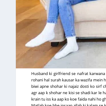
Husband ki girlfriend se nafrat karwana 
rohani hal surah kausar ka wazifa mein h
biwi apne shohar ki najaiz dosti ko sirf 
agr aap k shohar ne kisi se shadi kar le h
krain tu iss ka aap ko koe faida nahi ho gh
Matlab koe bhe insaan allah ki kalam se 