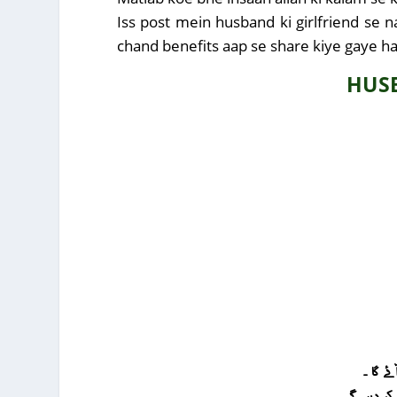
Iss post mein husband ki girlfriend se n
chand benefits aap se share kiye gaye hain
HUS
ے گا ۔
کر دیں گے ۔