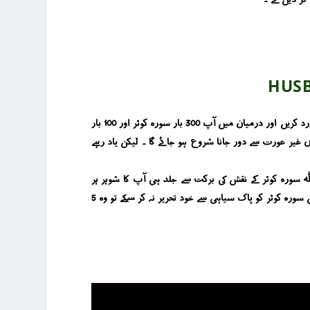
HUSB
شوہر کی کسی عورت کے ساتھ اگر ناجائز دوستی ہے تو اس دوستی کو ختم کرنے کے لئے آپ عشاء کی نماز کے بعد اول و آخر 11- 11 بار درود پاک ورد کریں اور درمیان میں آپ 300 بار سورہ کوثر اور 100 بار
۔ اس وظیفہ کو آپ نے 7 روز تک جاری رکھنا ہے ۔ انشاء اللہ 7 روز میں آپ کا شوہر اس غیر عورت سے دور جانا شروع ہو جائے گا ۔ لیکن یاد رہے
 اللہ سورہ کوثر کے نقش کی برکت سے جلد ہی آپ کا شوہر ہر
غیر عورت سے دور ہو جائے گا اور اگر آپ کے شوہر پر کسی قسم کے جادو کے اثرات ہیں تو وہ بھی اللہ کے حکم سے دور ہو جائیں گے ۔ اگر کوئی بہن سورہ کوثر کو پاک سیاہی سے خود تحریر نہ کر سکے تو وہ 5