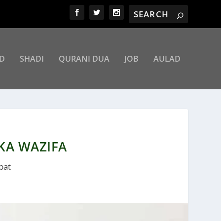
D
SHADI
QURANI DUA
JOB
AULAD
KA WAZIFA
bat