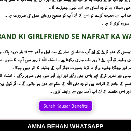
میں مبتلاء ہے تو وہ آسانی سے اسے نہیں چھوڑے گا ۔
ر صرف آپ سے محبت کرے تو اس کے لئے آپ کو صحیح روحانی عمل کی ضرورت ہے ۔
سورہ کوثر کا ہے ۔
AND KI GIRLFRIEND SE NAFRAT KA W
درود ابراہیمی ورد کریں اور اللہ کی بارگاہ میں دعا کریں 
 اور جھگڑا وغیرہ ہرگز نہ کرنا بصورت دیگر آپ کے وظیفہ کا اثر نہیں ہوگا ۔
سیاہی سے تحریر کرکے اپنے پاس بھی رکھے اور اپنے گھر میں بھی ضرور رکھے ۔ انشاء
اور اس مقصد کے لئے آپ آمنہ بہن سے رابطہ کریں ۔
Surah Kausar Benefits
AMNA BEHAN WHATSAPP