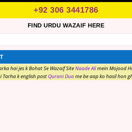
+92 306 3441786
FIND URDU WAZAIF HERE
T
ka hai jes k Bohat Se Wazaif Site
Naade Ali
mein Mojood Hai
si Tarha k english post
Qurani Dua
me be aap ko hasil hon gh