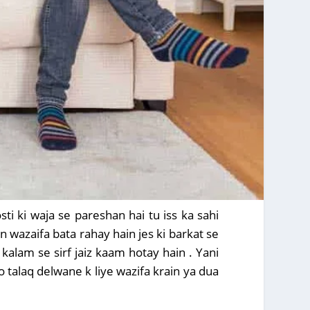
ti ki waja se pareshan hai tu iss ka sahi
 wazaifa bata rahay hain jes ki barkat se
 kalam se sirf jaiz kaam hotay hain . Yani
ko talaq delwane k liye wazifa krain ya dua