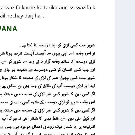
a wazifa karne ka tarika aur iss wazifa k
il nechay darj hai .
WANA
شوہر جب کسی لڑکی کو اپنا دوست بنا لیتا ہے ۔
تو اس وقت اسے اپنی بیوی سے آہستہ آہستہ نفرت ہونا شرو
لڑکی دوست کے ساتھ وقت گزارنے کی وجہ سے شوہر کو اس ل
اور جب کسی انسان کو کسی دوسرے سے محبت ہو جاتی ہے تو
شوہر جب کسی چھوٹی عمر کی لڑکی کی محبت کا شکار ہوتا ہ
لہذا یہ لڑکی دوست آپ کی طلاق کی وجہ بھی بن سکتی ہے ۔
اگر کسی بہن کا شوہر کسی غیر لڑکی کی محبت میں مبتلاء ہو
اس وقت شوہر کو لڑکی دوست کے علاوہ کسی بات کی سمجھ 
اگر کسی بہن کا شوہر کسی غیر لڑکی کی محبت میں مبتلاء 
اور کوئی بھی بہن اس غلط فہمی کا شکار بھی نہ ہو کہ آپ 
انٹرنیٹ پر بے شمار فیک روحانی اعمال موجود ہیں جس سے آپ
اس کے علاوہ انٹرنیٹ پر بہت سے ایسے لوگ بھی آپ کو ملیں 