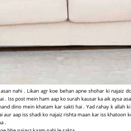
asan nahi . Likan agr koe behan apne shohar ki najaiz dos
ai . Iss post mein ham aap ko surah kausar ka aik aysa asan
chand dino mein khatam kar sakti hai . Yad rahay k allah ki
ai aur aap iss shadi ko najaiz rishta maan kar iss khatoon 
a .
koe bhe najayz kaam nahi le sakta .