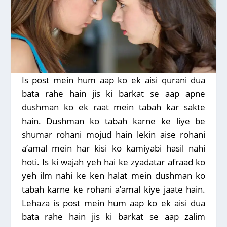
Is post mein hum aap ko ek aisi qurani dua
bata rahe hain jis ki barkat se aap apne
dushman ko ek raat mein tabah kar sakte
hain. Dushman ko tabah karne ke liye be
shumar rohani mojud hain lekin aise rohani
a’amal mein har kisi ko kamiyabi hasil nahi
hoti. Is ki wajah yeh hai ke zyadatar afraad ko
yeh ilm nahi ke ken halat mein dushman ko
tabah karne ke rohani a’amal kiye jaate hain.
Lehaza is post mein hum aap ko ek aisi dua
bata rahe hain jis ki barkat se aap zalim