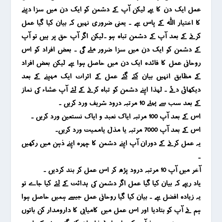
عمل ایک دن کا ہے لیکن آپ کے دشمن کو ایک دن میں سزا دینے
کا اختیار اللہ کے پاس ہے ۔ یعنی ضروری نہیں کہ بیان کیا گیا عمل
کرنے کے بعد آپ کے دشمن تباہ ہو ۔لیکن اگر آپ حق پر ہیں تو آپ
کے دشمن کو ایک دن میں سزا ضرور ملے گی ۔ بعض افراد کو اس
روحانی عمل کا فائدہ ایک دن میں حاصل ہوا ہے لیکن بعض افراد
کے مظابق انہیں بیان کئے گئے عمل کے اثرات ایک مہینے کے بعد
دیکھائی دئے ۔ لہذا اپنے دشمن کو تباہ کرنے کے لئے آپ عشاء کی نماز
کے بعد سب سے پہلے 10 مرتبہ درود شریف ورد کریں ۔
اس کے بعد آپ 100 مرتبہ ایاک نعبد و ایاک نستعین ورد کریں ۔
اس کے بعد آپ 7000 مرتبہ یا مذل یاممیت ورد کریں۔
یہ عمل کرنے کے دوران آپ اپنے دشمن کا چہرہ اپنے ذہن میں رکھیں
۔
آخر میں آپ 10 مرتبہ درود پڑھ کر اس عمل کر بند کردیں ۔
یاد رہے کہ بیان کیا گیا عمل اگر دشمن کی ہدائت کے لئے کیا جاے تو
یہ زیادہ افضل ہے ۔ بیان کیا گیا روحانی عمل جیسے ہمیں حاصل ہوا
ہم نے آپ کو بتادیا اور اس عمل میں کامیابی کا دارومدار کن باتوں