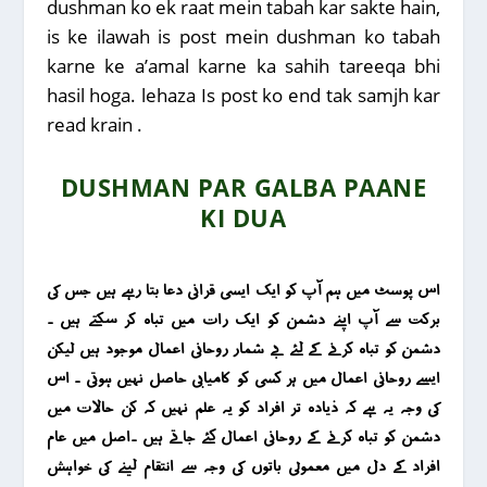
dushman ko ek raat mein tabah kar sakte hain,
is ke ilawah is post mein dushman ko tabah
karne ke a’amal karne ka sahih tareeqa bhi
hasil hoga. lehaza Is post ko end tak samjh kar
read krain .
DUSHMAN PAR GALBA PAANE
KI DUA
اس پوسٹ میں ہم آپ کو ایک ایسی قرانی دعا بتا رہے ہیں جس کی
برکت سے آپ اپنے دشمن کو ایک رات میں تباہ کر سکتے ہیں ۔
دشمن کو تباہ کرنے کے لئے بے شمار روحانی اعمال موجود ہیں لیکن
ایسے روحانی اعمال میں ہر کسی کو کامیابی حاصل نہیں ہوتی ۔ اس
کی وجہ یہ ہے کہ ذیادہ تر افراد کو یہ علم نہیں کہ کن حالات میں
دشمن کو تباہ کرنے کے روحانی اعمال کئے جاتے ہیں ۔اصل میں عام
افراد کے دل میں معمولی باتوں کی وجہ سے انتقام لینے کی خواہش