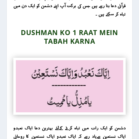
قرآنی دعا بتا رہے ہیں جس کی برکت آپ اپنے دشمن کو ایک دن میں
تباہ کر سکتے ہیں ۔
DUSHMAN KO 1 RAAT MEIN
TABAH KARNA
دشمن کو ایک رات میں تباہ کرنے کےلئے بہترین دعا ایاک نعبدو
ایاک نستعین ہےیاد رہے کہ ایاک نعبدو ایاک نستعین کا روحانی