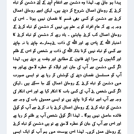
پیدا ہو جاتی ہے ، لہذا وہ دشمن سے انتقام لینے کے لئے دشمن کو تباہ
کرنے کے روحانی اعمال شروع کر دیتے ہیں ، لیکن ایسے روحانی اعمال
کرنے سے دشمن کو کسی بھی قسم کا نقصان نہیں ہوتا ۔ اس کی
وجہ یہ ہے کہ عام افراد کو یہ علم ہی نہیں کہ دشمن کو تباہ کرنے کے
روحانی اعمال کب کرنے چاہئیں ۔ یاد رہے کہ دشمن کو تباہ کرنے کا
اختیار اللہ کے پاس ہے اور اللہ کی ذات نےہمارے چاہنے یا نہ چاہنے
سے کسی کو تباہ نہیں کرنا بلکہ اللہ کی ذات ہر شخص کو اس کے ظلم
اور گناہوں کی سزا اپنے قانون کے مطابق اور وقت پر دیتے ہیں۔ لہذا
اگر کسی دشمن سے آپ کی جان اور اولاد کو خطرہ لاحق ہےاور وہ
آپ کو مسلسل نقصان دینے کی کوشش کر رہا ہے تو ایسی صورت
میں دشمن کو تباہ کرنے کے روحانی اعمال کئے جا سکتے ہیں ۔لیکن
اگر کسی شخص نے آپ کی کسی بات کا انکار کیا ہے اور اس انکار کی
وجہ سے آپ اسے تباہ کرنا چاہتے ہیں تو ایسی معمولی بات کی وجہ سے
دشمن کو تباہ کرنے کے روحانی اعمال کرنے یا نہ کرنے سے آپ کو کوئی
فائدہ حاصل نہیں ہوگا ۔ لہذا اگر کوئی شخص آپ پر ظلم کر رہا ہے
اور اس سے آپ کی جان کو خطرہ لاحق ہے تو ہی دشمن کو تباہ کرنے
کے روحانی عمل کریں۔ لہذا اس پوسٹ میں ہم آپ کو ایک ایسی