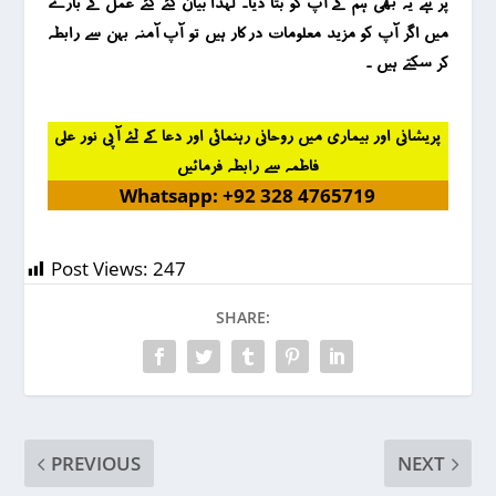
پر ہے یہ بھی ہم نے آپ کو بتا دیا۔ لہذا بیان کئے گئے عمل کے بارے
میں اگر آپ کو مزید معلومات درکار ہیں تو آپ آمنہ بہن سے رابطہ
کر سکتے ہیں ۔
پریشانی اور بیماری میں روحانی رہنمائی اور دعا کے لئے آپی نور علی
فاطمہ سے رابطہ فرمائیں
Whatsapp: +92 328 4765719
Post Views:
247
SHARE:
PREVIOUS
NEXT