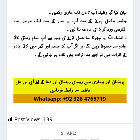
۔
بیان کیا گیا وظیفہ آپ 7 دن تک جاری رکھیں ۔
وظیفہ مکمل ہونے کے بعد آپ ہر نماز کے بعد ایک مرتبہ ایت
الکرسی ورد کرنے کی عادت بنا لیں ۔
۔ انشاء اللہ یہ چھوٹا سا عمل کرنے کی وجہ سے آپ تمام زندگی کالا
جادو سے محفوظ رہیں گے اور اگر آپ کے جسم اور گھر میں کالا جادو
کے اثرات ہیں تو ایسے بد اثرات بھی تلف ہو جائیں گے ۔
پریشانی اور بیماری میں روحانی رہنمائی اور دعا کے لئے آپی نور علی
فاطمہ سے رابطہ فرمائیں
Whatsapp: +92 328 4765719
Post Views:
139
SHARE: