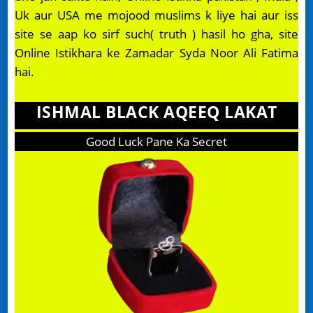
Uk aur USA me mojood muslims k liye hai aur iss
site se aap ko sirf such( truth ) hasil ho gha, site
Online Istikhara ke Zamadar Syda Noor Ali Fatima
hai.
ISHMAL BLACK AQEEQ LAKAT
Good Luck Pane Ka Secret