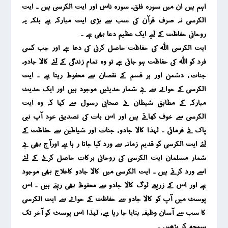
اہم ہیں ان میں سورہ فلق ، سورہ ناس اور ایت الکرسی ہیں ۔ ایت
الکرسی نہ صرف قرآن کی سب سے بڑی ایت مبارکہ ہے بلکہ یہ
روحانی حفاظت کے لیے ایک عظیم دعا بھی ہے ۔
ایت الکرسی اللہ کی حفاظت حاصل کرنی کی دعا ہے اور جب کسی
فرد کو اللہ کی حفاظت ہو جاتی ہے تو وہ تمام زندگی کے لئے کالا جادو ،
جنات ، دشمن اور ہر قسم کے نقصان سے محفوظ رہتا ہے ۔ ایت
الکرسی کے حوالے سے بے شمار حدیثیں موجود ہیں اور ایک حدیث
مبارکہ کے مطابق شیطان نے صحابی رسول سے کہا کہ وہ ایت
الکرسی سے خوف کھاتے ہیں اور اس بات کی تصدیق خود آپ نبی
پاک نے فرمائی ۔ لہذا کالا جادو ، جنات اور شیاطین سے حفاظت کے
لئے ایت الکرسی کو قدیم زمانہ سے ورد کیا جاتا ر ہا ہے اورآج بھی بے
شمار مسلمان ایت الکرسی کی روحانی برکات حاصل کرنے کے لئے
اسے ورد کرتے ہیں ۔ ایت الکرسی میں کالا جادو کاعلاج بھی موجود
ہے اور اس کے زریعے لوگ کالا جادو سے محفوظ بھی رہتے ہیں ۔ اس
پوسٹ میں آپ کو کالا جادو سے حفاظت کے حوالے سے ایت الکرسی
کا سب سے آسان وظیفہ بتایا جا رہا ہے ، لہذا اس پوسٹ کو آخر تک
سمجھ کر پڑھیں ۔