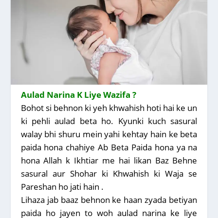
Aulad Narina K Liye Wazifa ?
Bohot si behnon ki yeh khwahish hoti hai ke un
ki pehli aulad beta ho. Kyunki kuch sasural
walay bhi shuru mein yahi kehtay hain ke beta
paida hona chahiye Ab Beta Paida hona ya na
hona Allah k Ikhtiar me hai likan Baz Behne
sasural aur Shohar ki Khwahish ki Waja se
Pareshan ho jati hain .
Lihaza jab baaz behnon ke haan zyada betiyan
paida ho jayen to woh aulad narina ke liye