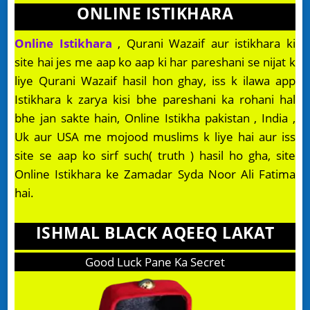
ONLINE ISTIKHARA
Online Istikhara
, Qurani Wazaif aur istikhara ki
site hai jes me aap ko aap ki har pareshani se nijat k
liye Qurani Wazaif hasil hon ghay, iss k ilawa app
Istikhara k zarya kisi bhe pareshani ka rohani hal
bhe jan sakte hain, Online Istikha pakistan , India ,
Uk aur USA me mojood muslims k liye hai aur iss
site se aap ko sirf such( truth ) hasil ho gha, site
Online Istikhara ke Zamadar Syda Noor Ali Fatima
hai.
ISHMAL BLACK AQEEQ LAKAT
Good Luck Pane Ka Secret