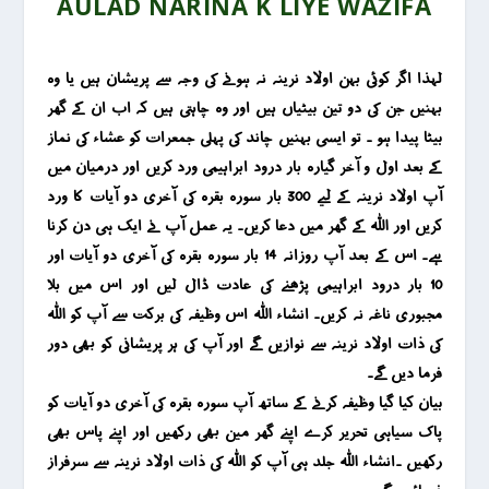
AULAD NARINA K LIYE WAZIFA
لہذا اگر کوئی بہن اولاد نرینہ نہ ہونے کی وجہ سے پریشان ہیں یا وہ
بہنیں جن کی دو تین بیٹیاں ہیں اور وہ چاہتی ہیں کہ اب ان کے گھر
بیٹا پیدا ہو ۔ تو ایسی بہنیں چاند کی پہلی جمعرات کو عشاء کی نماز
کے بعد اول و آخر گیارہ بار درود ابراہیمی ورد کریں اور درمیان میں
آپ اولاد نرینہ کے لیے 300 بار سورہ بقرہ کی آخری دو آیات کا ورد
کریں اور اللہ کے گھر میں دعا کریں۔ یہ عمل آپ نے ایک ہی دن کرنا
ہے۔ اس کے بعد آپ روزانہ 14 بار سورہ بقرہ کی آخری دو آیات اور
10 بار درود ابراہیمی پڑھنے کی عادت ڈال لیں اور اس میں بلا
مجبوری ناغہ نہ کریں۔ انشاء اللہ اس وظیفہ کی برکت سے آپ کو اللہ
کی ذات اولاد نرینہ سے نوازیں گے اور آپ کی ہر پریشانی کو بھی دور
فرما دیں گے۔
بیان کیا گیا وظیفہ کرنے کے ساتھ آپ سورہ بقرہ کی آخری دو آیات کو
پاک سیاہی تحریر کرے اپنے گھر مین بھی رکھیں اور اپنے پاس بھی
رکھیں ۔انشاء اللہ جلد ہی آپ کو اللہ کی ذات اولاد نرینہ سے سرفراز