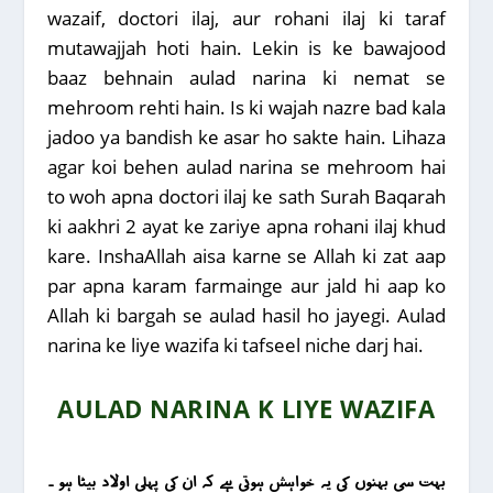
wazaif, doctori ilaj, aur rohani ilaj ki taraf
mutawajjah hoti hain. Lekin is ke bawajood
baaz behnain aulad narina ki nemat se
mehroom rehti hain. Is ki wajah nazre bad kala
jadoo ya bandish ke asar ho sakte hain. Lihaza
agar koi behen aulad narina se mehroom hai
to woh apna doctori ilaj ke sath Surah Baqarah
ki aakhri 2 ayat ke zariye apna rohani ilaj khud
kare. InshaAllah aisa karne se Allah ki zat aap
par apna karam farmainge aur jald hi aap ko
Allah ki bargah se aulad hasil ho jayegi. Aulad
narina ke liye wazifa ki tafseel niche darj hai.
AULAD NARINA K LIYE WAZIFA
بہت سی بہنوں کی یہ خواہش ہوتی ہے کہ ان کی پہلی اولاد بیٹا ہو ۔