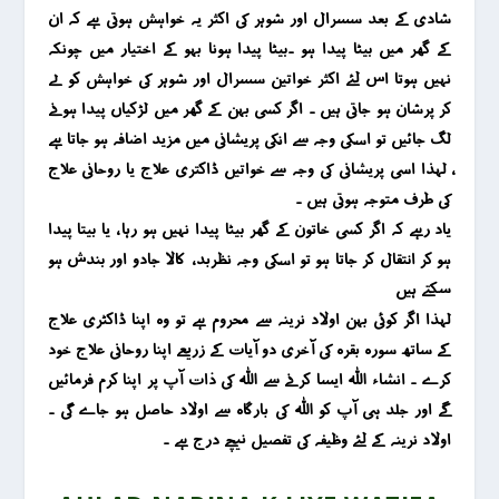
شادی کے بعد سسرال اور شوہر کی اکثر یہ خواہش ہوتی ہے کہ ان
کے گھر میں بیٹا پیدا ہو ۔بیٹا پیدا ہونا بہو کے اختیار میں چونکہ
نہیں ہوتا اس لئے اکثر خواتین سسرال اور شوہر کی خواہش کو لے
کر پرشان ہو جاتی ہیں ۔ اگر کسی بہن کے گھر میں لڑکیاں پیدا ہونے
لگ جائیں تو اسکی وجہ سے انکی پریشانی میں مزید اضافہ ہو جاتا ہے
، لہذا اسی پریشانی کی وجہ سے خواتیں ڈاکتری علاج یا روحانی علاج
کی طرف متوجہ ہوتی ہیں ۔
یاد رہے کہ اگر کسی خاتون کے گھر بیٹا پیدا نہیں ہو رہا ، یا بیتا پیدا
ہو کر انتقال کر جاتا ہو تو اسکی وجہ نظربد ، کالا جادو اور بندش ہو
سکتے ہیں
لہذا اگر کوئی بہن اولاد نرینہ سے محروم ہے تو وہ اپنا ڈاکٹری علاج
کے ساتھ سورہ بقرہ کی آخری دو آیات کے زریعے اپنا روحانی علاج خود
کرے ۔ انشاء اللہ ایسا کرنے سے اللہ کی ذات آپ پر اپنا کرم فرمائیں
گے اور جلد ہی آپ کو اللہ کی بارگاہ سے اولاد حاصل ہو جاے گی ۔
اولاد نرینہ کے لئے وظیفہ کی تفصیل نیچے درج ہے ۔