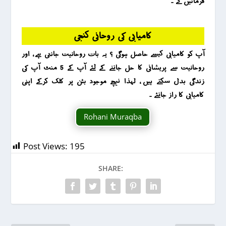
فرمائیں گے ۔
کامیابی کی روحانی کنجی
آپ کو کامیابی کیسے حاصل ہوگی ؟ یہ بات روحانیت جانتی ہے ، اور
روحانیت سے پریشانی کا حل جاننے کے لئے آپ کے 5 منٹ آپ کی
زندگی بدل سکتے ہیں ، لہذا نیچے موجود بٹن پر کلک کرکے اپنی
کامیابی کا راز جانئے ۔
Rohani Muraqba
Post Views:
195
SHARE: