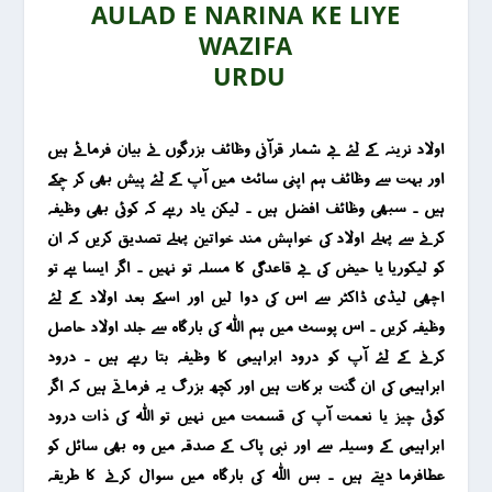
AULAD E NARINA KE LIYE
WAZIFA
URDU
اولاد نرینہ کے لئے بے شمار قرآنی وظائف بزرگوں نے بیان فرمائے ہیں
اور بہت سے وظائف ہم اپنی سائٹ میں آپ کے لئے پیش بھی کر چکے
ہیں ۔ سبھی وظائف افضل ہیں ۔ لیکن یاد رہے کہ کوئی بھی وظیفہ
کرنے سے پہلے اولاد کی خواہش مند خواتین پہلے تصدیق کریں کہ ان
کو لیکوریا یا حیض کی بے قاعدگی کا مسلہ تو نہیں ۔ اگر ایسا ہے تو
اچھی لیڈی ڈاکٹر سے اس کی دوا لیں اور اسکے بعد اولاد کے لئے
وظیفہ کریں ۔ اس پوسٹ میں ہم اللہ کی بارگاہ سے جلد اولاد حاصل
کرنے کے لئے آپ کو درود ابراہیمی کا وظیفہ بتا رہے ہیں ۔ درود
ابراہیمی کی ان گنت برکات ہیں اور کچھ بزرگ یہ فرماتے ہیں کہ اگر
کوئی چیز یا نعمت آپ کی قسمت میں نہیں تو اللہ کی ذات درود
ابراہیمی کے وسیلہ سے اور نبی پاک کے صدقہ میں وہ بھی سائل کو
عطافرما دیتے ہیں ۔ بس اللہ کی بارگاہ میں سوال کرنے کا طریقہ