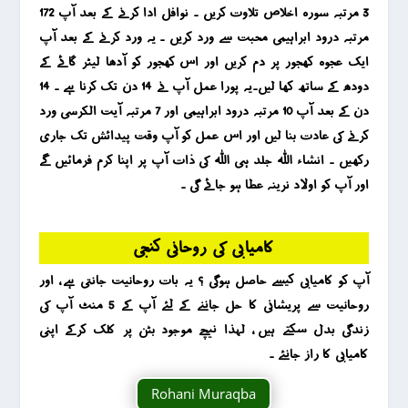
3 مرتبہ سورہ اخلاص تلاوت کریں ۔ نوافل ادا کرنے کے بعد آپ 172
مرتبہ درود ابراہیمی محبت سے ورد کریں ۔ یہ ورد کرنے کے بعد آپ
ایک عجوہ کھجور پر دم کریں اور اس کھجور کو آدھا لیٹر گائے کے
دودھ کے ساتھ کھا لیں۔یہ پورا عمل آپ نے 14 دن تک کرنا ہے ۔ 14
دن کے بعد آپ 10 مرتبہ درود ابراہیمی اور 7 مرتبہ آیت الکرسی ورد
کرنے کی عادت بنا لیں اور اس عمل کو آپ وقت پیدائش تک جاری
رکھیں ۔ انشاء اللہ جلد ہی اللہ کی ذات آپ پر اپنا کرم فرمائیں گے
اور آپ کو اولاد نرینہ عطا ہو جائے گی ۔
کامیابی کی روحانی کنجی
آپ کو کامیابی کیسے حاصل ہوگی ؟ یہ بات روحانیت جانتی ہے ، اور
روحانیت سے پریشانی کا حل جاننے کے لئے آپ کے 5 منٹ آپ کی
زندگی بدل سکتے ہیں ، لہذا نیچے موجود بٹن پر کلک کرکے اپنی
کامیابی کا راز جانئے ۔
Rohani Muraqba