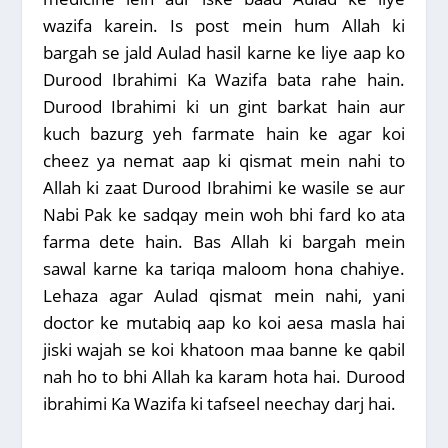
wazifa karein. Is post mein hum Allah ki
bargah se jald Aulad hasil karne ke liye aap ko
Durood Ibrahimi Ka Wazifa bata rahe hain.
Durood Ibrahimi ki un gint barkat hain aur
kuch bazurg yeh farmate hain ke agar koi
cheez ya nemat aap ki qismat mein nahi to
Allah ki zaat Durood Ibrahimi ke wasile se aur
Nabi Pak ke sadqay mein woh bhi fard ko ata
farma dete hain. Bas Allah ki bargah mein
sawal karne ka tariqa maloom hona chahiye.
Lehaza agar Aulad qismat mein nahi, yani
doctor ke mutabiq aap ko koi aesa masla hai
jiski wajah se koi khatoon maa banne ke qabil
nah ho to bhi Allah ka karam hota hai. Durood
ibrahimi Ka Wazifa ki tafseel neechay darj hai.