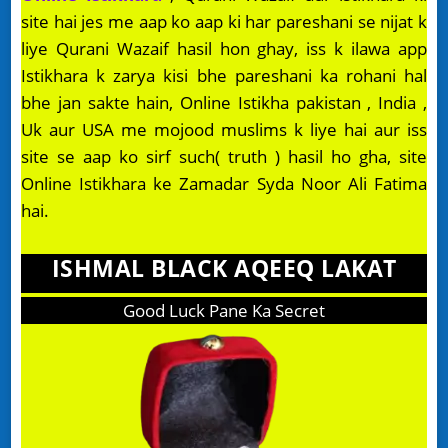
site hai jes me aap ko aap ki har pareshani se nijat k
liye Qurani Wazaif hasil hon ghay, iss k ilawa app
Istikhara k zarya kisi bhe pareshani ka rohani hal
bhe jan sakte hain, Online Istikha pakistan , India ,
Uk aur USA me mojood muslims k liye hai aur iss
site se aap ko sirf such( truth ) hasil ho gha, site
Online Istikhara ke Zamadar Syda Noor Ali Fatima
hai.
ISHMAL BLACK AQEEQ LAKAT
Good Luck Pane Ka Secret