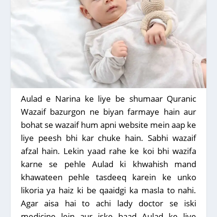
Aulad e Narina ke liye be shumaar Quranic
Wazaif bazurgon ne biyan farmaye hain aur
bohat se wazaif hum apni website mein aap ke
liye peesh bhi kar chuke hain. Sabhi wazaif
afzal hain. Lekin yaad rahe ke koi bhi wazifa
karne se pehle Aulad ki khwahish mand
khawateen pehle tasdeeq karein ke unko
likoria ya haiz ki be qaaidgi ka masla to nahi.
Agar aisa hai to achi lady doctor se iski
medicine lein aur iske baad Aulad ke liye