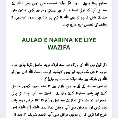
معلوم ہونا چاہیئے ۔ لہذا اگر اولاد قسمت میں نہیں یعنی ڈاکٹر کے
مطابق آپ کو کوئی ایسا مسلہ ہے جسکی وجہ سے کوئی خاتون ماں
بننے کے قابل نہ ہو تو بھی اللہ کا کرم ہو جاتا ہے ۔درود ابراہیمی کا
وظیفہ کی تفصیل نیچے درج ہے ۔
AULAD E NARINA KE LIYE
WAZIFA
اگر کوئی بہن اللہ کی بارگاہ سے جلد اولاد نرینہ حاصل کرنا چاہتی ہے ۔
تو وہ 14 دن تک درود ابراہیمی کاوظیفہ کرے۔ انشاء اللہ اس بہن کو
اللہ کی بارگاہ سے جلد اولاد حاصل ہو جائے گی ۔
تو اس مقصد کے لئے وہ بہن بازار سے 14 عدد عجوہ کھجور حاصل
کرکے اپنے پاس محفوظ کرکے رکھ لے ۔ اسکے بعد آپ چاند کی پہلی
جمعرات کو عشاء کی نماز کے بعد اول و آخر 10-10 مرتبہ درود پاک
ورد کریں اور درمیان میں آپ دونفل نماز ہدیہ محمد آل محمد اس
طرح ادا کریں کہ ان دونوں نوافل میں آپ الحمد شریف کے بعد 3-