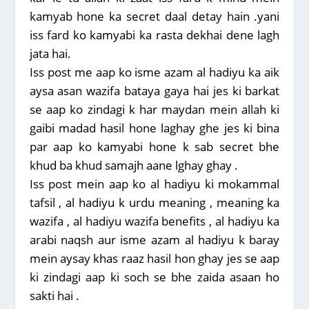
kamyab hone ka secret daal detay hain .yani
iss fard ko kamyabi ka rasta dekhai dene lagh
jata hai.
Iss post me aap ko isme azam al hadiyu ka aik
aysa asan wazifa bataya gaya hai jes ki barkat
se aap ko zindagi k har maydan mein allah ki
gaibi madad hasil hone laghay ghe jes ki bina
par aap ko kamyabi hone k sab secret bhe
khud ba khud samajh aane lghay ghay .
Iss post mein aap ko al hadiyu ki mokammal
tafsil , al hadiyu k urdu meaning , meaning ka
wazifa , al hadiyu wazifa benefits , al hadiyu ka
arabi naqsh aur isme azam al hadiyu k baray
mein aysay khas raaz hasil hon ghay jes se aap
ki zindagi aap ki soch se bhe zaida asaan ho
sakti hai .