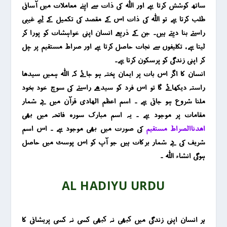
ساتھ کوشش کرتا ہے اور اللہ کی ذات سے اپنے معاملات میں آسانی
طلب کرتا ہے تو اللہ کی ذات اس کے مقصد کی تکمیل کے لیے غیبی
راستے بنا دیتے ہیں۔ جن کے ذریعے انسان اپنی خواہشات کو پورا کر
لیتا ہے ، تکلیفوں سے نجات حاصل کرتا ہے اور صراط مستقیم پر چل
کر اپنی زندگی کو پرسکون کرتا ہے۔
انسان کا اگر اس بات پر ایمان پختہ ہو جائے کہ اللہ ہمیں سیدھا
راستہ دیکھائے گا تو اس فرد کو سیدھے راستے کی سوچ خود بخود
ملنا شروع ہو جاتی ہے ۔ اسم اعظم الھادی قرآن میں بے شمار
مقامات پر موجود ہے ۔ یہ اسم مبارک سورہ فاتحہ میں بھی
اھدناالصراط مستقیم
کی صؤرت میں بھی موجود ہے ۔ اس اسم
شریف کی بے شمار برکات ہیں جو آپ کو اس پوسٹ میں حاصل
ہوگی انشاء اللہ ۔
AL HADIYU URDU
ہر انسان اپنی زندگی میں کبھی نہ کبھی کسی نہ کسی پریشانی کا