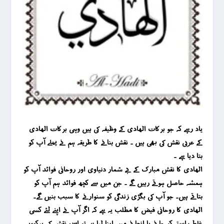
یاد رہے کہ جو برکات الھادی کے وظیفہ کی ہیں وہی برکات الھادی
کے عربی نقش کی بھی ہیں ۔ نقش بنانے کا طریقہ ہم نے پہلے آپ کو
بتا دیا ہے ۔
الھادی کا نقش مبارک کے بے شمار دنیاوی اور روحانی فوائد آپ کو
ہمشہ حاصل ہوتے رہیں گے ۔ جن میں سے کچھ فوائد ہم آپ کو
بتاتے ہیں۔ جو آپ کی بگڑی زندگی کو سنوارنے کا سبب بنیں گے۔
الھادی کا روحانی فیض کا مطلب یہ ہے کہ اگر آپ نے اپنے لئے کسی
غلط راستے کو جانے یا انجانے میں اپنا لیا ہے تو اس نقش کی برکت