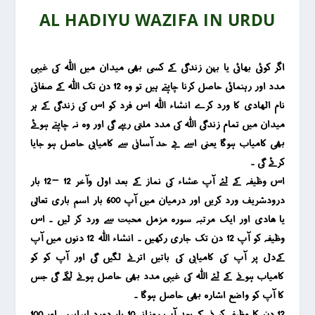
AL HADIYU WAZIFA IN URDU
اگر کوئی بھائی یا بہن زندگی کے کسی بھی میدان میں اللہ کی غیبی
مدد اور رہنمائی حاصل کرنا چاہتے ہیں تو وہ 12 دن تک اللہ کے صفاتی
نام الھادی کا ورد کرے انشاء اللہ اس فرد کو اس کی زندگی کے ہر
میدان میں تمام زندگی اللہ کی مدد ملتی رہے گی اور وہ نہ چاہتے ہوئے
بھی کامیاب ہوگا یعنی اسے بے حد آسانی سے کامیابی حاصل ہو جایا
کرئے گی ۔
اس وظیفہ کے لئے آپ عشاء کی نماز کے بعد اول وآخر 12 -12 بار
درودشریف ورد کریں اور درمیان میں آپ 600 بار اسم باری تعالٰی
یا ھادی اور ایک مرتبہ سورہ مزمل محبت سے ورد کر لیں ۔ اس
وظیفہ کو آپ 12 دن تک جاری رکھیں ۔ انشاء اللہ 12 دنوں میں آپ
کےدل پر آپ کی کامیابی کی باتیں اترنے لگیں گی اور آپ کو کو
کامیاب ہونے کے لئے اللہ کی غیبی مدد بھی حاصل ہونے لگے گی جس
کا آپ کو واضع اشارہ بھی حاصل ہوگا ۔
12 دن کا وظیفہ کرنے کے بعد آپ روزانہ 10 بار دورد ابراہیمی اور 100