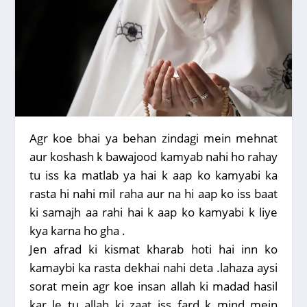
Agr koe bhai ya behan zindagi mein mehnat
aur koshash k bawajood kamyab nahi ho rahay
tu iss ka matlab ya hai k aap ko kamyabi ka
rasta hi nahi mil raha aur na hi aap ko iss baat
ki samajh aa rahi hai k aap ko kamyabi k liye
kya karna ho gha .
Jen afrad ki kismat kharab hoti hai inn ko
kamaybi ka rasta dekhai nahi deta .lahaza aysi
sorat mein agr koe insan allah ki madad hasil
kar le tu allah ki zaat iss fard k mind mein