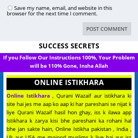
Save my name, email, and website in this
browser for the next time I comment.
SUCCESS SECRETS
If you Follow Our Instructions 100%, Your Problem
will be 110% Gone, Insha Allah
ONLINE ISTIKHARA
Online Istikhara
, Qurani Wazaif aur istikhara ki
site hai jes me aap ko aap ki har pareshani se nijat k
liye Qurani Wazaif hasil hon ghay, iss k ilawa app
Istikhara k zarya kisi bhe pareshani ka rohani hal
bhe jan sakte hain, Online Istikha pakistan , India ,
Uk aur USA me mojood muslims k liye hai aur iss