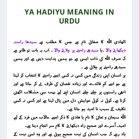
YA HADIYU MEANING IN
URDU
الھادی اللہ کا صفاتی نام ہے جس کا مطلب ہے
سیدھا راستہ
دیکھانے والا
۔یا
سیدھے راستے پر چلانے والا
۔ اب یہ بات تو ظاہر ہے
کہ صرف اللہ کی ذات ایسی ہے جو ہمیں ہدایت دیتی ہے اور ہمیں
سیدھے راستے پر چلاتی ہے ۔
ہر انسان اپنی زندگی میں کسی نہ کسی ایسے راستے کا انتخاب کر لیتا
ہے جو اسے کم فائدے اور زیادہ نقصان کی طرف لے کر جاتا ہے اور
انھی راستوں پر چلتے چلتے انسان اپنے لیے بہت سی مشکلات اکھٹی
کرتا ہے ، کوئی نہ کوئی خواہش دل میں پال لیتا ہے اور کسی نہ کسی
تکلیف کے سبب نا امید ہو جاتا ہے۔
اللہ سبحان و تعالیٰ کا نام یا ھادی کا ذکر ایسے حالات میں فرد کے لیے
امید ، آسرے اور صحیح راہ دیکھانے کا کام سر انجام دیتا ہے۔
یاد رہے کہ جب انسان کی نیت صحیح ہوتی ہے اور وہ اسی نیت کے