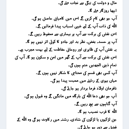
مال و دولت کی تنگی سے نجات ملے گی۔
اچھا روزگار ملے گا۔
آپ جو بھی کام کریں گے اس میں کامیابی حاصل ہو گی۔
اللہ کی ذات آپ کے لیے غیبی اسباب پیدا فرمائیں گے۔
اس نقش کی برکت سے آپ ہر بیماری سے محفوظ رہیں گے۔
آپ پر حسد ، بغض ، نظر بد اور جادو کا کوئی اثر نہیں ہو گا۔
یہ نقش آپ کی ظاہری اور روحانی حفاظت کے لیے بہت مجرب ہے۔
اس نقش کی برکت سے آپ کے گھر میں امن و سکون ہو گا۔ آپ کی
تمام ذہنی الجھنیں ختم ہوں گی۔
آپ کسی بھی قسم کی محتاجی کا شکار نہیں ہوں گے۔
میاں بیوی کے رشتے میں محبت پیدا ہو گی۔
نافرمان اولاد فرما بردار ہو جائے گی۔
أپ جو بھی دعا اللہ کی بارگاہ میں مانگیں گے وہ قبول ہو گی۔
آپ گناہوں سے بچے رہیں گے۔
اللہ کا قرب نصیب ہو گا۔
جن لڑکیوں یا لڑکوں کی شادی ، رشتہ میں رکاوٹ ہو گی وہ اللہ کے
فضل سے دور ہو جائے گی۔