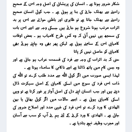
شکار ضرور ہوتا ہے ۔ انسان کی پریشانی کی اصل وجہ اس کے صحیح
راستے سے بھٹک جانے کی بنا پر ہوتی ہے ۔ جب کوئی انسان صحیح
راستے سے بھٹک جاتا ہے تو ظاہری اور باطنی حوالے سے اس پر بد
اثرات مرتب ہونا شروع ہو جاتے ہیں جسکی وجہ سے اسے اس بات
کی سمجھ ہی نہیں آتی کہ وہ کس طرح کامیاب ہو ۔ بعض اوقات
کامیابی اس کے سامنے ہوتی ہے لیکن پھر بھی وہ چاہتے ہوئے بھی
کامیابی کو حاصل نہیں کر پاتا
حتی کہ بد اثرات کی وجہ سے فرد کی قسمت خراب ہو جاتی ہے اور
وہ جس کام میں ہاتھ ڈالتا ہے اسے ناکامی کا سامناء ہوتا ہے ۔
لہذا ایسی صورت میں اگر کوئی اللہ سے مدد طلب کرے تو اللہ کی
ذات اس فرد کی سوچ میں اسکی کامیابی کے اصل سیکرٹ ڈال
دیتے ہیں اور جب انسان اپنے دل کی اصل آواز پر غور کرتا ہے تو وہی
اسکی کامیابی ہوتی ہے ۔ ایسے حالات میں اگر کوئی بھائی یا بہن
الھادی کا ورد کرے تو اس فرد کی غیبی مدد اور اصلاح ضرور کی
جاتی ہے ۔ الھادی کا ورد کرنے کے لئے ہم نے آپ کو سب سے آسان
اور مجرب وظیفہ نیچے بتادیا ہے ۔