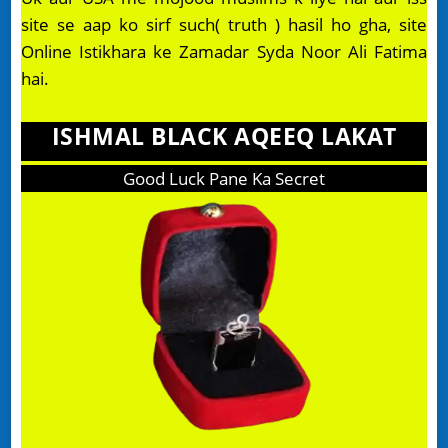
site se aap ko sirf such( truth ) hasil ho gha, site
Online Istikhara ke Zamadar Syda Noor Ali Fatima
hai.
ISHMAL BLACK AQEEQ LAKAT
Good Luck Pane Ka Secret