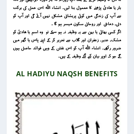
بار یا ھادیُ پڑھنے کا معمول بنا لیں۔ انشاء اللہ اس عمل کی برکت
سے آپ کی زندگی میں کوئی پریشانی مشکل نہیں آئے گی اور آپ کو
دلی ، دماغی اور روحانی سکون میسر ہو گا ۔
اگر کسی بھائی یا بہن سے یہ وظیفہ نہ ہو سکے تو وہ اسم یا ھادیُ کو
مشک ، عنبر ، زعفران اور گلاب سے تحریر کر کے اپنے پاس یا گھر میں
ضرور رکھے۔ انشاء اللہ آپ کو اس نقش کے وہی فوائد حاصل ہوں
گے جو کہ اوپر بیان کیے گئے وظیفہ کے ہیں۔
AL HADIYU NAQSH BENEFITS