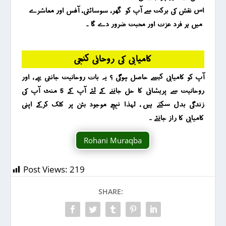
اس نقش کی برکت سے آپ کو گھر ، سوسائٹی ، آفس اور معاشرے
میں ہر فرد عزت اور محبت ضرور دے گا ۔
کامیابی کی روحانی کنجی
آپ کو کامیابی کیسے حاصل ہوگی ؟ یہ بات روحانیت جانتی ہے ، اور
روحانیت سے پریشانی کا حل جاننے کے لئے آپ کے 5 منٹ آپ کی
زندگی بدل سکتے ہیں ، لہذا نیچے موجود بٹن پر کلک کرکے اپنی
کامیابی کا راز جانئے ۔
Rohani Muraqba
Post Views:
219
SHARE: