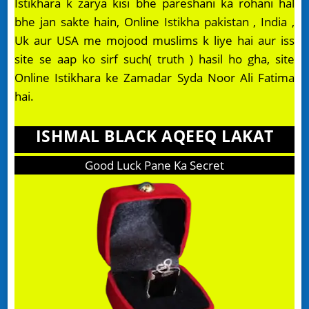
Istikhara k zarya kisi bhe pareshani ka rohani hal
bhe jan sakte hain, Online Istikha pakistan , India ,
Uk aur USA me mojood muslims k liye hai aur iss
site se aap ko sirf such( truth ) hasil ho gha, site
Online Istikhara ke Zamadar Syda Noor Ali Fatima
hai.
ISHMAL BLACK AQEEQ LAKAT
Good Luck Pane Ka Secret