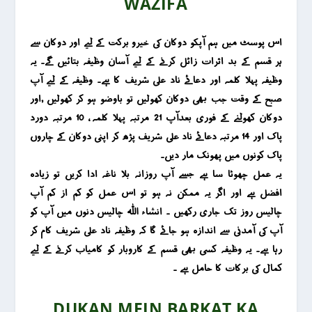
WAZIFA
اس پوسٹ میں ہم آپکو دوکان کی خیرو برکت کے لیے اور دوکان سے
ہر قسم کے بد اثرات زائل کرنے کے لیے آسان وظیفہ بتائیں گے۔
یہ
وظیفہ پہلا کلمہ اور دعائے ناد علی شریف کا ہے۔
وظیفہ کے لیے آپ
صبح کے وقت جب بھی دوکان کھولیں تو باوضو ہو کر کھولیں ,اور
دوکان کھولنے کے فوری بعدآپ 21 مرتبہ پہلا کلمہ ، 10 مرتبہ دورد
پاک اور 14 مرتبہ دعائے ناد علی شریف پڑھ کر اپنی دوکان کے چاروں
پاک کونوں میں پھونک مار دیں۔
یہ عمل چھوٹا سا ہے جسے آپ روزانہ بلا ناغہ ادا کریں تو زیادہ
افضل ہے اور اگر یہ ممکن نہ ہو تو اس عمل کو کم از کم آپ
چالیس روز تک جاری رکھیں ۔
انشاء اللہ چالیس دنوں میں آپ کو
آپ کی آمدنی سے اندازہ ہو جائے گا کہ وظیفہ ناد علی شریف کام کر
رہا ہے۔
یہ وظیفہ کسی بھی قسم کے کاروبار کو کامیاب کرنے کے لیے
کمال کی برکات کا حامل ہے ۔
DUKAN MEIN BARKAT KA