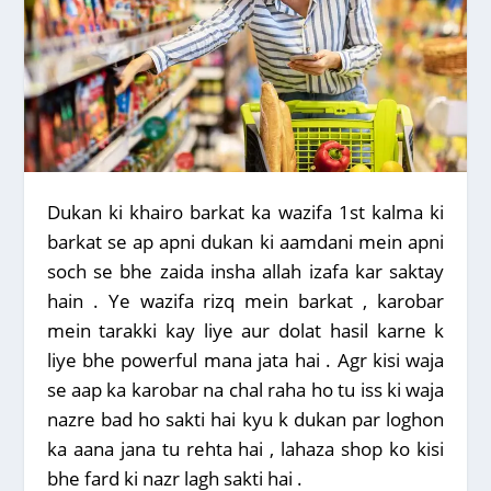
Dukan ki khairo barkat ka wazifa 1st kalma ki
barkat se ap apni dukan ki aamdani mein apni
soch se bhe zaida insha allah izafa kar saktay
hain . Ye wazifa rizq mein barkat , karobar
mein tarakki kay liye aur dolat hasil karne k
liye bhe powerful mana jata hai . Agr kisi waja
se aap ka karobar na chal raha ho tu iss ki waja
nazre bad ho sakti hai kyu k dukan par loghon
ka aana jana tu rehta hai , lahaza shop ko kisi
bhe fard ki nazr lagh sakti hai .