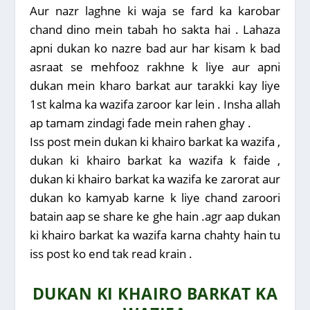
Aur nazr laghne ki waja se fard ka karobar
chand dino mein tabah ho sakta hai . Lahaza
apni dukan ko nazre bad aur har kisam k bad
asraat se mehfooz rakhne k liye aur apni
dukan mein kharo barkat aur tarakki kay liye
1st kalma ka wazifa zaroor kar lein . Insha allah
ap tamam zindagi fade mein rahen ghay .
Iss post mein dukan ki khairo barkat ka wazifa ,
dukan ki khairo barkat ka wazifa k faide ,
dukan ki khairo barkat ka wazifa ke zarorat aur
dukan ko kamyab karne k liye chand zaroori
batain aap se share ke ghe hain .agr aap dukan
ki khairo barkat ka wazifa karna chahty hain tu
iss post ko end tak read krain .
DUKAN KI KHAIRO BARKAT KA