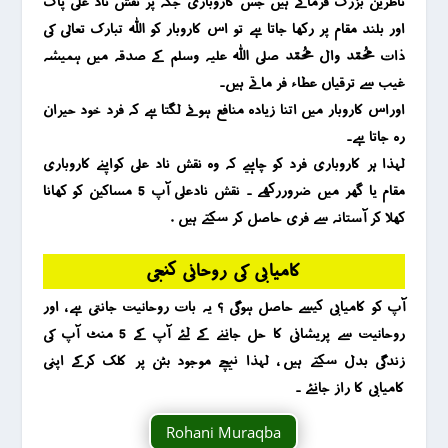
ناظرین بزرگ فرماتے ہیں جس کاروباری جگہ پر نقش ناد علی پاک
اور بلند مقام پر رکھا جاتا ہے تو اس کاروبار کو اللہ تبارک تعالی کی
ذات محمد وال محمد صلی اللہ علیہ وسلم کے صدقہ میں ہمیشہ
غیب سے ترقیاں عطاء فر ماتے ہیں۔
اوراس کاروبار میں اتنا زیادہ منافع ہونے لگتا ہے کہ فرد خود حیران
رہ جاتا ہے۔
لہذا ہر کاروباری فرد کو چاہیے کہ وہ نقش ناد علی کواپنے کاروباری
مقام یا گھر میں ضروررکھے ۔ نقش نادعلی آپ 5 مساکین کو کھانا
کھلا کر آستانہ سے فری حاصل کر سکتے ہیں .
کامیابی کی روحانی کنجی
آپ کو کامیابی کیسے حاصل ہوگی ؟ یہ بات روحانیت جانتی ہے ، اور
روحانیت سے پریشانی کا حل جاننے کے لئے آپ کے 5 منٹ آپ کی
زندگی بدل سکتے ہیں ، لہذا نیچے موجود بٹن پر کلک کرکے اپنی
کامیابی کا راز جانئے ۔
Rohani Muraqba