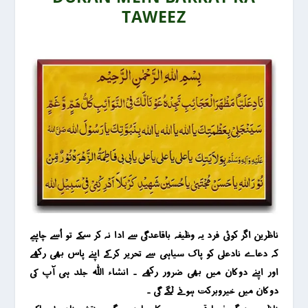
TAWEEZ
ناظرین اگر کوئی فرد یہ وظیفہ باقاعدگی سے ادا نہ کر سکے تو اُسے چاہیے
کہ دعاے نادعلی کو پاک سیاہی سے تحریر کرکے اپنے پاس بھی رکھے
اور اپنے دوکان میں بھی ضرور رکھے ۔ انشاء اللہ جلد ہی آپ کی
دوکان میں خیروبرکت ہونے لگے گی ۔